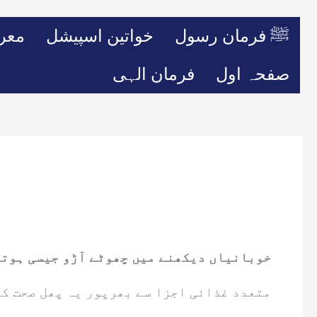
ﷺ فرمان رسول
خواتین اسپیشل
معر
صفحہ اول
فرمان الہی
خوبانیاں دیکھنے میں چھوٹے آڑو جیسی ہوتی 
متعدد غذائی اجزا سے بھرپور یہ پھل صحت کے