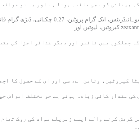
ہ بینائی کو بھی فائدہ ہوتا ہے اور یہ تو فوائد 
محض 2 خوبانیاں کھانے سے 34 کیلوریز، 8 گرام کاربو
ہ چھلکوں میں فائبر اور دیگر غذائی اجزا کی مقد
ا کیروٹین، وٹامن اے، سی اور ای کے حصول کا اچھ
کی مقدار کافی زیادہ ہوتی ہے جو مختلف امراض جی
ں گردش کرنے والے ایسے زہریلے مواد کی روک تھام 
۔