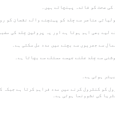
 کی صحت کو فائدہ پہنچاتے ہیں۔
لیاتی عناصر سے جِلد کو پہنچنے والے نقصان کو رو
 لیے بھی اہم ہوتا ہے اور یہ پروٹین جِلد کی مضبو
ال سے جھریوں سے بچنے میں مدد مل سکتی ہے۔
شنی سے جِلد جلنے جیسے مسئلے سے بچاتا ہے۔
بہتر ہوتی ہے۔
ل کو کنٹرول کرنے میں مدد فراہم کرتا ہے جبکہ کھ
ٹریا کی نشوونما ہوتی ہے۔