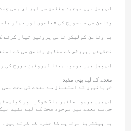
اس پھل میں موجود وٹامن سی اور ای بھی جِلد
وٹامن سی سے سورج کی شعاعوں اور دیگر ماحو
یہ وٹامن کولیگن نامی پروٹین تیار کرنے کے
تحقیقی رپورٹس کے مطابق وٹامن سی کے استعم
اس پھل میں موجود بیٹا کیروٹین سورج کی رو
معدے کے لیے بھی مفید
خوبانیوں کے استعمال سے معدے کی صحت بھی 
اس میں موجود فائبر بلڈ شوگر اور کولیسٹرو
جس سے معدے میں موجود صحت کے لیے مفید بیک
یہ بیکٹریا موٹاپے کا خطرہ کم کرتے ہیں۔