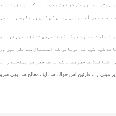
ر ہوتی ہے اور دل کو خون پمپ کرنے کے لیے زیادہ م
ے جسم میں آنے والی پانی کی کمی پر قابو پانے می
ں کے استعمال سے جگر کو تکسیدی تناؤ سے پہنچنے و
فت کیا گیا کہ خوبانی کے استعمال سے جگر میں ورم
ی آکسائیڈنٹ خصوصیات کے باعث جگر کو پہنچنے والے
ر مبنی ہے، قارئین اس حوالے سے اپنے معالج سے بھی ضر