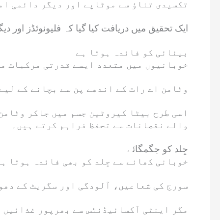
تکسیدی تناؤ سے موٹاپے اور دیگر دائمی ام
ایک تحقیق میں دریافت کیا گیا کہ فلیونوئڈز اور دیگر اینٹ
بینائی کو فائدہ ہوتا ہے
خوبانیوں میں متعدد ایسے قدرتی مرکبات مو
وٹامن اے رات کے اندھے پن سے بچانے کے لیے
اسی طرح بیٹا کیروٹین جسم میں جاکر وٹامن 
والے نقصانات سے تحفظ فراہم کرتے ہیں۔
جِلد کو جگمگائے
خوبانی کھانے سے جِلد کو بھی فائدہ ہوتا ہ
سورج کی شعاعیں، آلودگی اور سگریٹ کے دھو
مگر اینٹی آکسائیڈنٹس سے بھرپور غذائیں جی