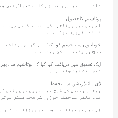
فائبر سے بھرپور غذاؤں کا استعمال قبض جی
پوٹاشیم کاحصول
اس پھل میں پوٹاشیم کی مقدار کافی زیادہ ہ
کے لیے ضروری ہوتا ہے۔
سطح پر رکھنا ممکن ہوتا ہے۔
فیصد تک گھٹ جاتا ہے۔
ڈی ہائیڈریشن سے تحفظ
بیشتر پھلوں کی طرح خوبانیوں میں پانی کی 
مدد ملتی ہے جبکہ جوڑوں کی صحت بہتر ہوتی 
اس پھل کو کھانے سے جسم کو روزانہ درکار پ