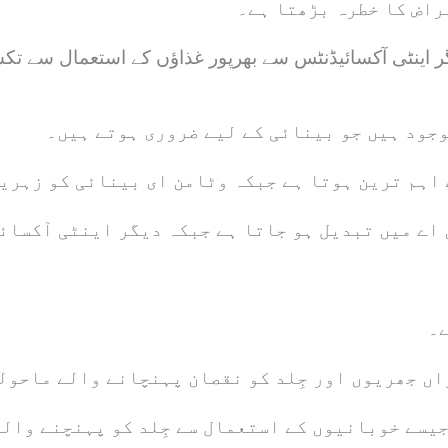
راض کا خطرہ بڑھتا ہے۔
ی آکسائیڈنٹس سے بھرپور غذاؤں کے استعمال سے تکسیدی تناؤ کا خطرہ 56
جود ہیں جو بینائی کے لیے ضروری ہوتے ہیں۔
 اہم ترین ہوتا ہے جبکہ وٹامن ای بینائی کو زہری
اے میں تبدیل ہو جاتا ہے جبکہ دیگر اینٹی آکسائی
ے۔
اں جھریوں اور جِلد کو نقصان پہنچانے والے ماحول
سے خوبانیوں کے استعمال سے جِلد کو پہنچنے والے