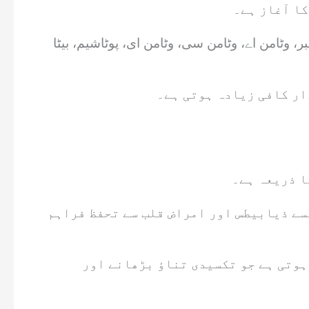
کا آغاز ہے۔
ہائیڈریٹس، ایک گرام پروٹین، 0.27 چکنائی، ڈیڑھ گرام فائبر، وٹامن اے، وٹامن سی، وٹامن ای، پوٹاشیم، بیٹا
ار کافی زیادہ ہوتی ہے۔
ا ذریعہ ہے۔
سے ذیابیطس اور امراض قلب سے تحفظ فراہم
ہوتی ہے جو تکسیدی تناؤ بڑھانے اور