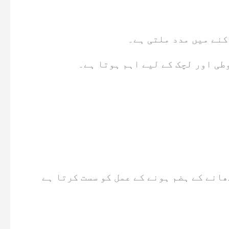
کنے میں مدد ملتی ہے۔
طی اور لچک کے لیے اہم ہوتا ہے۔
انے کے ہضم ہونے کے عمل کو سست کرتا ہے