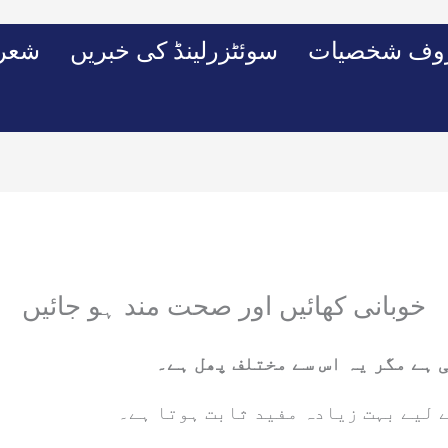
وف شخصیات
سوئٹزرلینڈ کی خبریں
شعرو
خوبانی کھائیں اور صحت مند ہو جائیں
ہے مگر یہ اس سے مختلف پھل ہے۔
 لیے بہت زیادہ مفید ثابت ہوتا ہے۔