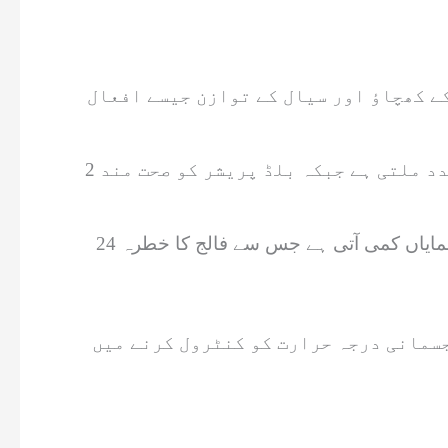
ے کھچاؤ اور سیال کے توازن جیسے افعال
2 خوبانیوں سے جسم کو 181 ملی گرام پوٹاشیم ملتا ہے جس سے پیٹ پھولنے کے مسئلے سے بچنے میں مدد ملتی ہے جبکہ بلڈ پریشر کو صحت مند
ایک تحقیق میں دریافت کیا گیا کہ پوٹاشیم سے بھرپور غذاؤں کے استعمال سے ہائی بلڈ پریشر کی سطح میں نمایاں کمی آتی ہے جس سے فالج کا خطرہ 24
جسمانی درجہ حرارت کو کنٹرول کرنے میں