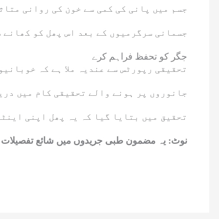
جسم میں پانی کی کمی سے خون کی روانی متاث
جسمانی سرگرمیوں کے بعد اس پھل کو کھانے س
جگر کو تحفظ فراہم کرے
تحقیقی رپورٹس سے عندیہ ملا ہے کہ خوبانیو
جانوروں پر ہونے والے تحقیقی کام میں دریا
تحقیق میں بتایا گیا کہ یہ پھل اپنی اینٹ
نوٹ: یہ مضمون طبی جریدوں میں شائع تفصیلات پ