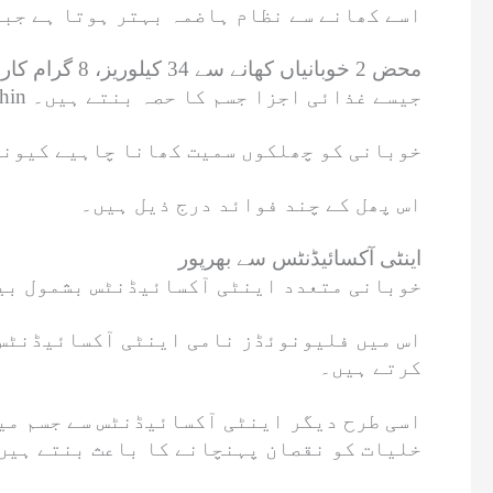
اسے کھانے سے نظام ہاضمہ بہتر ہوتا ہے جبک
کیروٹین، لیوٹین اور zeaxanthin جیسے غذائی اجزا جسم کا حصہ بنتے ہیں۔
خوبانی کو چھلکوں سمیت کھانا چاہیے کیونک
اس پھل کے چند فوائد درج ذیل ہیں۔
اینٹی آکسائیڈنٹس سے بھرپور
خوبانی متعدد اینٹی آکسائیڈنٹس بشمول بیٹ
اس میں فلیونوئڈز نامی اینٹی آکسائیڈنٹس 
کرتے ہیں۔
اسی طرح دیگر اینٹی آکسائیڈنٹس سے جسم می
خلیات کو نقصان پہنچانے کا باعث بنتے ہیں