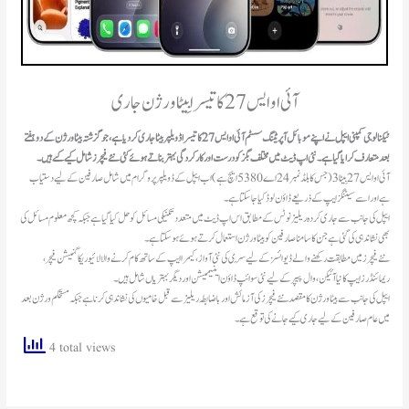
آئی او ایس 27 کا تیسرا بِیٹا ورژن جاری
ٹیکنالوجی کمپنی ایپل
نے اپنے موبائل آپریٹنگ سسٹم
آئی او ایس 27
کا تیسرا ڈویلپر بیٹا جاری کر دیا ہے، جو گزشتہ بیٹا ورژن کے دو ہفتے
بعد متعارف کرایا گیا ہے۔ نئی اپ ڈیٹ میں مختلف بگز کو درست اور کارکردگی بہتر بناتے ہوئے کئی نئے فیچرز شامل کیے گئے ہیں۔
آئی او ایس 27 بِیٹا 3 (جس کا بلڈ نمبر 24 اے 5380 ایچ ہے) اب ایپل کے ڈویلپر پروگرام میں شامل صارفین کے لیے دستیاب
ہے اور اسے سیٹنگز ایپ کے ذریعے ڈاؤن لوڈ کیا جا سکتا ہے۔
ایپل کی جانب سے جاری کردہ ریلیز نوٹس کے مطابق اس اپ ڈیٹ میں متعدد تکنیکی مسائل کو حل کیا گیا ہے جبکہ کچھ معلوم مسائل کی
بھی نشاندہی کی گئی ہے جن کا سامنا صارفین کو بیٹا ورژن استعمال کرتے ہوئے ہو سکتا ہے۔
نئے فیچرز میں مطابقت رکھنے والے ڈیوائسز کے لیے سِری کی نئی آواز، کیمرا ایپ کے ساتھ کام کرنے والا لائیو ریکا گنیشن فیچر،
ریمائنڈرز ایپ کا نیا آئیکن، وال پیپر کے لیے نئی سوائپ ڈاؤن اینیمیشن اور دیگر بہتریاں شامل ہیں۔
ایپل کی جانب سے بیٹا ورژن کا مقصد نئے فیچرز کی آزمائش اور باضابطہ ریلیز سے قبل خامیوں کی نشاندہی کرنا ہے جبکہ مستحکم ورژن بعد
میں عام صارفین کے لیے جاری کیے جانے کی توقع ہے۔
4 total views