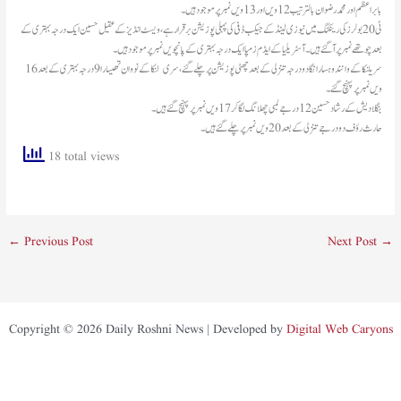
بابر اعظم اور محمد رضوان بالترتیب 12 ویں اور 13 ویں نمبر پر موجود ہیں۔
ٹی 20 بولرز کی رینکنگ میں نیوزی لینڈ کے جیکب ڈفی کی پہلی پوزیشن برقرار ہے، ویسٹ انڈیز کے عقیل حسین ایک درجہ بہتری کے
بعد چوتھے نمبر پر آگئے ہیں۔ آسٹریلیا کے ایڈم زمپا ایک درجہ بہتری کے پانچویں نمبر پر موجود ہیں۔
سریلنکا کے وانندو ہسارانگا دو درجہ تنزلی کے بعد چھٹی پوزیشن پر چلےگئے، سری لنکا کے نووان تھیسارا 9 درجہ بہتری کے بعد 16
ویں نمبر پر پہنچ گئے۔
بنگلا دیش کے رشاد حسین 12 درجے لمبی چھلانگ لگا کر17 ویں نمبر پر پہنچ گئے ہیں۔
حارث رؤف دو درجے تنزلی کے بعد 20 ویں نمبر پر چلے گئے ہیں۔
18 total views
←
Previous Post
Next Post
→
Copyright © 2026 Daily Roshni News | Developed by
Digital Web Caryons