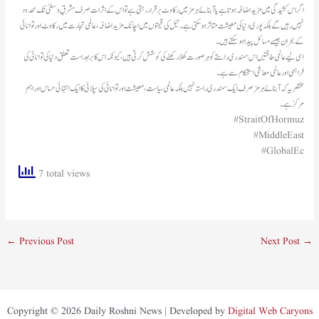
اگر اس کشیدگی میں مزید اضافہ ہوتا ہے یا آبنائے ہرمز میں رکاوٹ برقرار رہتی ہے تو اس کے اثرات صرف مشرقِ وسطیٰ تک محدود
نہیں رہیں گے بلکہ پوری دنیا کی معیشت متاثر ہو سکتی ہے۔ تیل کی قیمتوں میں اچانک مزید اضافہ، عالمی تجارت میں رکاوٹ اور توانائی
کے بحران جیسے مسائل پیدا ہو سکتے ہیں۔
اسی لیے عالمی طاقتیں اس سمندری راستے کو ہر صورت کھلا رکھنے کی کوشش کرتی ہیں، کیونکہ اس کا براہِ راست تعلق دنیا کی توانائی کی
فراہمی اور عالمی معاشی استحکام سے ہے۔
مختصر یہ کہ آبنائے ہرمز صرف ایک سمندری راستہ نہیں بلکہ عالمی سیاست، معیشت اور توانائی کی سپلائی کا ایک انتہائی حساس اور اہم
مرکز ہے۔
#StraitOfHormuz
#MiddleEast
#GlobalEc
7 total views
←
Previous Post
Next Post
→
Copyright © 2026 Daily Roshni News | Developed by
Digital Web Caryons