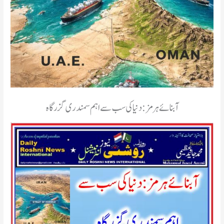
آبنائے ہرمز: دنیا کی سب سے اہم سمندری گزرگاہ