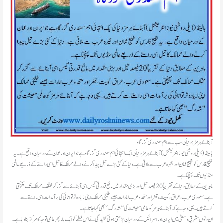
آبنائے ہرمز: دنیا کی سب سے اہم سمندری گزرگاہ
ہالینڈ(ڈیلی روشنی نیوز انٹرنیشنل )آبنائے ہرمز دنیا کی ایک انتہائی اہم سمندری گزرگاہ ہے جو ایران اور عمان کے درمیان واقع ہے۔ یہ
خلیج فارس کو خلیج عمان اور بحیرہ عرب سے ملاتی ہے۔ دنیا کے کئی بڑے تیل پیدا کرنے والے ممالک کا تیل اسی راستے کے ذریعے عالمی
منڈیوں تک پہنچتا ہے۔
ماہرین کے مطابق دنیا کے تقریباً 20 فیصد تیل اور بڑی مقدار میں مائع قدرتی گیس اسی آبنائے سے گزر کر مختلف ممالک تک پہنچتی
ہے۔ سعودی عرب، عراق، کویت، قطر اور متحدہ عرب امارات جیسے خلیجی ممالک اپنی زیادہ تر توانائی کی برآمدات اسی راستے سے
کرتے ہیں۔ یہی وجہ ہے کہ آبنائے ہرمز کو عالمی معیشت کی “شہ رگ” بھی کہا جاتا ہے۔
ان دنوں مشرقِ وسطیٰ میں ایران اور اسرائیل کے درمیان بڑھتی ہوئی کشیدگی نے اس خطے کو ایک بار پھر عالمی توجہ کا مرکز بنا دیا ہے۔