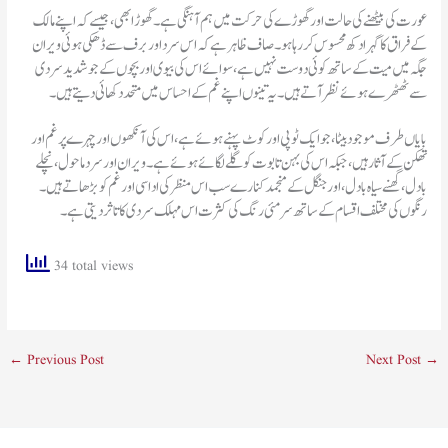
عورت کی بیٹھنے کی حالت اور گھوڑے کی حرکت میں ہم آہنگی ہے۔ گھوڑا بھی، جیسے کہ اپنے مالک
کے فراق کا گہرا دکھ محسوس کر رہا ہو۔ صاف ظاہر ہے کہ اس سرد اور برف سے ڈھکی ہوئی ویران
جگہ میں میت کے ساتھ کوئی دوست نہیں ہے، سوائے اس کی بیوی اور بچوں کے جو شدید سردی
سے ٹھٹھرے ہوئے نظر آتے ہیں۔ یہ تینوں اپنے غم کے احساس میں متحد دکھائی دیتے ہیں۔
بایاں طرف موجود بیٹا، جو ایک ٹوپی اور کوٹ پہنے ہوئے ہے، اس کی آنکھوں اور چہرے پر غم اور
تھکن کے آثار ہیں، جبکہ اس کی بہن تابوت کو گلے لگائے ہوئے ہے۔ ویران اور سرد ماحول، نچلے
بادل، گھنے سیاہ بادل، اور جنگل کے منجمد کنارے سب اس منظر کی اداسی اور غم کو بڑھاتے ہیں۔
رنگوں کی مختلف اقسام کے ساتھ سرمئی رنگ کی کثرت اس مہلک سردی کا تاثر دیتی ہے۔
34 total views
←
Previous Post
Next Post
→