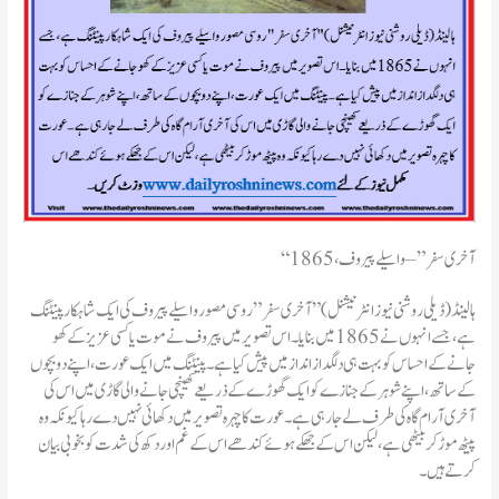
“آخری سفر” – واسیلے پیروف، 1865
ہالینڈ(ڈیلی روشنی نیوز انٹرنیشنل)”آخری سفر” روسی مصور واسیلے پیروف کی ایک شاہکار پینٹنگ
ہے، جسے انہوں نے 1865 میں بنایا۔ اس تصویر میں پیروف نے موت یا کسی عزیز کے کھو
جانے کے احساس کو بہت ہی دلگداز انداز میں پیش کیا ہے۔ پینٹنگ میں ایک عورت، اپنے دو بچوں
کے ساتھ، اپنے شوہر کے جنازے کو ایک گھوڑے کے ذریعے کھینچی جانے والی گاڑی میں اس کی
آخری آرام گاہ کی طرف لے جا رہی ہے۔ عورت کا چہرہ تصویر میں دکھائی نہیں دے رہا کیونکہ وہ
پیٹھ موڑ کر بیٹھی ہے، لیکن اس کے جھکے ہوئے کندھے اس کے غم اور دکھ کی شدت کو بخوبی بیان
کرتے ہیں۔