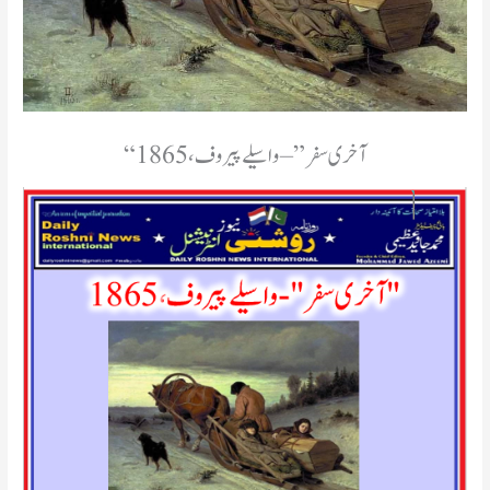
“آخری سفر” – واسیلے پیروف، 1865