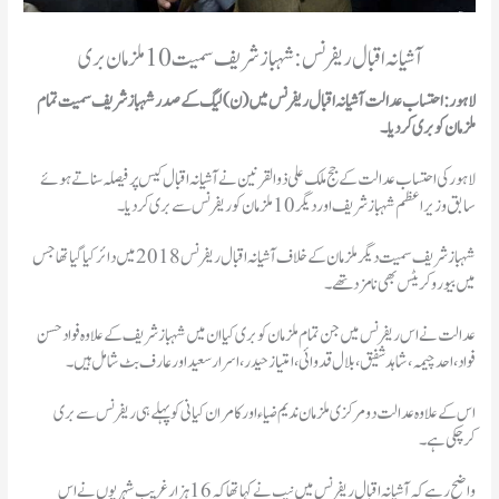
آشیانہ اقبال ریفرنس: شہباز شریف سمیت 10 ملزمان بری
لاہور: احتساب عدالت آشیانہ اقبال ریفرنس میں (ن) لیگ کے صدر شہباز شریف سمیت تمام
ملزمان کو بری کردیا۔
لاہور کی احتساب عدالت کے جج ملک علی ذوالقرنین نے آشیانہ اقبال کیس پر فیصلہ سناتے ہوئے
سابق وزیراعظم شہباز شریف اور دیگر 10 ملزمان کو ریفرنس سے بری کردیا۔
شہباز شریف سمیت دیگر ملزمان کے خلاف آشیانہ اقبال ریفرنس 2018 میں دائر کیا گیا تھا جس
میں بیورو کریٹس بھی نامزد تھے۔
عدالت نے اس ریفرنس میں جن تمام ملزمان کو بری کیا ان میں شہباز شریف کے علاوہ فواد حسن
فواد، احد چیمہ، شاہد شفیق، بلال قدوائی، امتیاز حیدر، اسرار سعید اور عارف بٹ شامل ہیں۔
اس کے علاوہ عدالت دو مرکزی ملزمان ندیم ضیاء اور کامران کیانی کو پہلے ہی ریفرنس سے بری
کرچکی ہے۔
واضح رہےکہ آشیانہ اقبال ریفرنس میں نیب نے کہا تھا کہ 16 ہزار غریب شہریوں نے اس