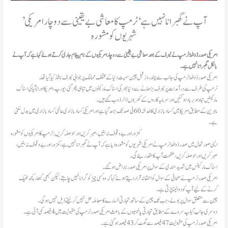
’ آپ نے گھبرانا نہیں ہے‘ ٹرمپ کا معاشی بے یقینی سے دوچار امریکی
شہریوں کو مشورہ
امریکی صدر ڈونلڈ ٹرمپ نے ٹیرف کے بعد معاشی بےیقینی سے دوچار امریکیوں کے نام پیغام جاری کرتے ہوئے کہا ہے کہ آپ نے
بالکل گھبرانا نہیں ہے۔
امریکی صدر ڈونلڈ ٹرمپ کی جانب سے چند روز قبل چین سمیت دنیا کے مختلف ممالک پر جوابی ٹیرف نافذ کیا گیا تھا۔
ٹرمپ کی طرف سے درآمدات پر ٹیرف بڑھانے سے دنیا بھر کی اسٹاک مارکیٹوں میں تباہی پھر گئی، یورپ، امریکا اور ایشیا کی اسٹاک
مارکیٹیں تباہ ہو برباد ہو گئیں اور سرمایہ کاروں کے کھربوں ڈالر ڈوب گئے ہیں۔
ماہرین کے مطابق امریکا میں کساد بازاری کا خدشہ 60 فی صد تک بڑھ گیا ہے اور امریکی کساد بازاری عالمی کساد بازاری میں بدل سکتی
ہے۔
کمزور اور بے وقوف نہ بنیں، صبرکریں اورحوصلہ کریں: ٹرمپ کا امریکیوں کو مشورہ
ایسی صورتحال میں صدر ڈونلڈ ٹرمپ نے امریکی شہریوں کو مشورہ دیا ہے کہ آپ نے گھبرانا نہیں ہے،کمزور اور بے وقوف نہ بنیں،
صبرکریں اورحوصلہ کریں ،عظمت آپ کا مقدر بنے گی۔
اسٹاک مارکیٹس میں شدید مندی کےسوال پر امریکی صدر ناراض ہوگئے۔
امریکی صدر ٹرمپ نے صحافی کے سوال کو احمقانہ قرار دیتے ہوئے کہا کہ وہ کسی چیز کو گرانا نہیں چاہتے ، لیکن کبھی کبھار کچھ ٹھیک
کرنے کے لیے آپ کو دوا لینا پڑتی ہے۔
چین سے متعلق سوال پربولے،جب تک چین کے ساتھ تجارتی خسارے کا معاملہ حل نہیں کرلیتے ڈیل نہیں ہوگی۔
دوسری جانب گیلپ سروے کے مطابق تجارتی پالیسیوں کے باعث امریکی صدر ٹرمپ کی مقبولیت میں 4 فیصد کمی آئی ہے۔
امریکی صدر ٹرمپ کی مقبولیت 47 فیصد سے گھٹ کر 43 فیصد ہوگئی ہے۔