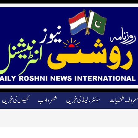
عروف شخصیات
سوئٹزرلینڈ کی خبریں
شعرو ادب
کھیلوں کی خبریں