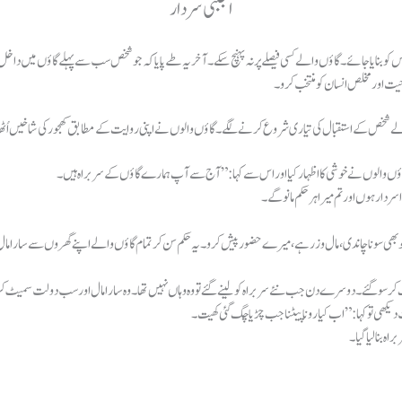
اجنبی سردار
س کو بنایا جائے۔گاؤں والے کسی فیصلے پر نہ پہنچ سکے۔آخر یہ طے پایا کہ جو شخص سب سے پہلے گاؤں میں داخل 
یت اور مخلص انسان کو منتخب کرو۔
ے شخص کے استقبال کی تیاری شروع کرنے لگے۔گاؤں والوں نے اپنی روایت کے مطابق کھجور کی شاخیں اُٹھا کر
 گاؤں والوں نے خوشی کا اظہار کیا اور اس سے کہا:”آج سے آپ ہمارے گاؤں کے سربراہ ہیں۔
جو بھی سونا چاندی،مال وزر ہے،میرے حضور پیش کرو۔
یہ حکم سن کر تمام گاؤں والے اپنے گھروں سے سارا 
 سو گئے۔دوسرے دن جب نئے سربراہ کو لینے گئے تو وہ وہاں نہیں تھا۔وہ سارا مال اور سب دولت سمیٹ کر فر
ہ بنا لیا گیا۔