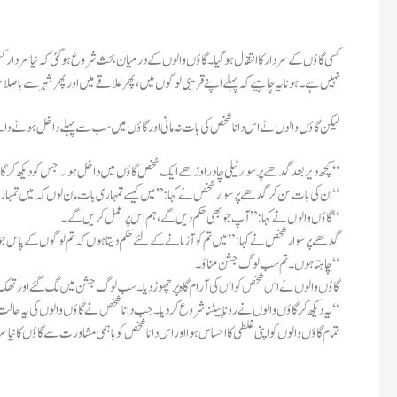
کسی گاؤں کے سردار کا انتقال ہو گیا۔گاؤں والوں کے درمیان بحث شروع ہو گئی کہ نیا سردار ک
نہیں ہے۔ہونا یہ چاہیے کہ پہلے اپنے قریبی لوگوں میں،پھر علاقے میں اور پھر شہر سے باصلاح
لیکن گاؤں والوں نے اس دانا شخص کی بات نہ مانی اور گاؤں میں سب سے پہلے داخل ہونے وال
“
کچھ دیر بعد گدھے پر سوار نیلی چادر اوڑھے ایک شخص گاؤں میں داخل ہوا۔جس کو دیکھ کر
ان کی بات سن کر گدھے پر سوار شخص نے کہا:”میں کیسے تمہاری بات مان لوں کہ میں تمہارا سردار ہوں اور تم میرا ہر حکم مانو گے۔“
گاؤں والوں نے کہا:”آپ جو بھی حکم دیں گے،ہم اس پر عمل کریں گے۔“
گدھے پر سوار شخص نے کہا:”میں تم کو آزمانے کے لئے حکم دیتا ہوں کہ تم لوگوں کے پاس 
چاہتا ہوں۔تم سب لوگ جشن مناؤ۔“
گاؤں والوں نے اس شخص کو اس کی آرام گاہ پر چھوڑ دیا۔سب لوگ جشن میں لگ گئے اور تھک کر
یہ دیکھ کر گاؤں والوں نے رونا پیٹنا شروع کر دیا۔جب دانا شخص نے گاؤں والوں کی یہ حالت دیکھی تو کہا:”اب کیا رونا پیٹنا جب چڑیا چگ گئی کھیت۔“
تمام گاؤں والوں کو اپنی غلطی کا احساس ہوا اور اس دانا شخص کو باہمی مشاورت سے گاؤں کا نیا سربرا