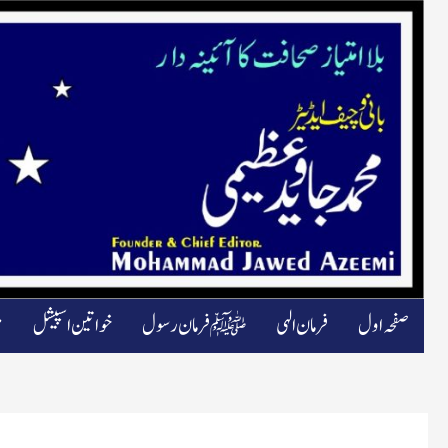
صفحہ اول
فرمان الہی
ﷺ فرمان رسول
خواتین اسپیشل
م