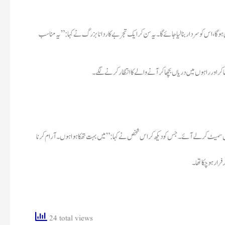
ہو گا،اس کو سردار بنا لیا جائے گا۔یہ سن کر ایک تجربے کار دانا بزرگ نے کہا:”یہ مناسب
 اور راہوں میں دریاں بچھا کر آنے والے کا انتظار کرنے لگے۔
مال سمیٹ کر لے آئے۔جس کو دیکھ کر اس شخص نے کہا:”میں بہت تھکا ہوا ہوں۔آرام کرنا
ار ہو چکا تھا۔
24 total views