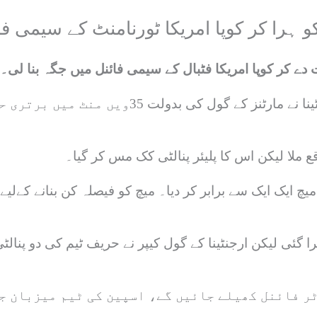
 کو ہرا کر کوپا امریکا ٹورنامنٹ کے سیمی ف
 دے کر کوپا امریکا فٹبال کے سیمی فائنل میں جگہ بنا لی۔
ہیوسٹن میں کوپا امریکا کے کوارٹر فائنل میں ارجن
ع ملا لیکن اس کا پلیئر پنالٹی کک مس کر گیا۔
میچ ایک ایک سے برابر کر دیا۔ میچ کو فیصلہ کن بنانے کےل
ٹر فائنل کھیلے جائیں گے، اسپین کی ٹیم میزبان ج