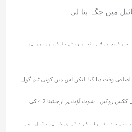
ائنل میں جگہ بنا لی
ٹینا نے مارٹنز کے گول کی بدولت 35ویں منٹ میں برتری حاصل کی، پہلا ہاف ارجنٹینا کی برتری پر
یے اضافی وقت دیا گیا لیکن اس میں کوئی ٹیم گول
ارجنٹینا کے لیون میسی کی کک گول پوسٹ سے ٹکرا گئی لیکن ارجنٹینا کے گول کیپر نے حریف ٹیم کی دو پنالٹی ککس روکیں ۔شوٹ آؤٹ پر ارجنٹینا 2-4 کی
رمنی سے مقابلہ کرے گی جبکہ پرتگال اور