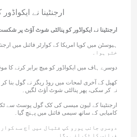
ارجنٹینا نے ایکواڈور
ارجنٹینا نے ایکواڈور کو پنالٹی شوٹ آؤٹ پر شکست
ختم ہوا۔
دوسرے ہاف میں ایکواڈور کو میچ برابر کرنے کا موق
کھیل کے آخری لمحات میں روڈ ریگز نے گول بنا کر 
نہ کر سکی، پھر پنالٹی شوٹ آؤٹ لگیں۔
کامیابی کے ساتھ سیمی فائنل میں پہنچ گیا۔
دوسری جانب یورو کپ فٹبال میں آج سے کوار
فرانس کا ٹکراؤ ہوگا۔