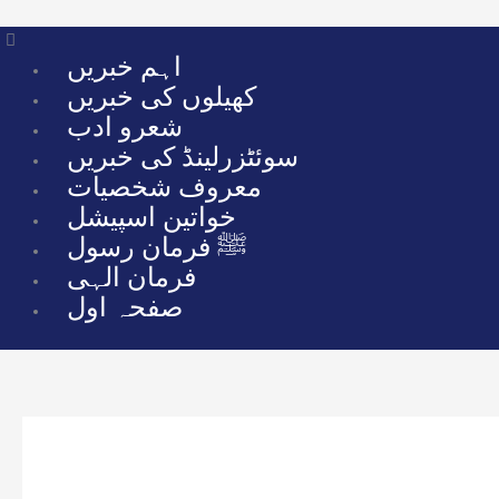
Skip
to
Menu
اہم خبریں
content
کھیلوں کی خبریں
شعرو ادب
سوئٹزرلینڈ کی خبریں
معروف شخصیات
خواتین اسپیشل
ﷺ فرمان رسول
فرمان الہی
صفحہ اول