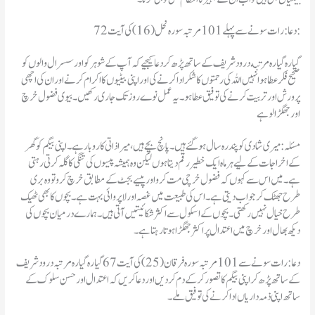
دعا: رات سونے سے پہلے 101 مرتبہ سورہ نحل (16) کی آیت 72:
گیاره گیاره مرتبه درود شریف کے ساتھ پڑھ کر دعا کیجیے کہ آپ کے شوہر کو اور سسرال والوں کو
صحیح فکر عطا ہو انہیں اللہ کی رحمتوں کا شکر ادا کرنے کی اور اپنی بیٹیوں کا اکرام کرنے اور ان کی اچھی
پرورش اور تربیت کرنے کی توفیق عطا ہو۔ یہ عمل نوے روز تک جاری رکھیں۔ بیوی فضول خرچ
اور جھگڑالو ہے
مسئلہ : میری شادی کو پندرہ سال ہو گئے ہیں۔ پانچ بچے ہیں، میرا ذاتی کاروبار ہے۔ اپنی بیگم کو گھر
کے اخراجات کے لیے ہر ماہ ایک خطیر رقم دیتا ہوں لیکن وہ ہمیشہ پیسوں کی تنگی کا گلہ کرتی رہتی
ہے۔ میں اس سے کہوں کہ فضول خرچی مت کرو اور پیسے بجٹ کے مطابق خرچ کرو تو وہ بری
طرح جھٹک کر جواب دیتی ہے۔ اس کی طبیعت میں غصہ اور لاپر وائی بہت ہے۔ بچوں کا بھی ٹھیک
طرح خیال نہیں رکھتی۔ بچوں کے اسکول سے اکثر شکائیتیں آتی ہیں۔ ہمارے درمیان بچوں کی
دیکھ بھال اور خرچ میں اعتدال پر اکثر جھگڑا ہوتارہتا ہے۔
دعا: رات سونے سے 101 مرتبہ سورہ فرقان (25) کی آیت 67 گیارہ گیارہ مرتبہ درود شریف
کے ساتھ پڑھ کر اپنی بیگم کا تصور کر کے دم کر دیں اور دعا کریں کہ اعتدال اور حسن سلوک کے
ساتھ اپنی ذمہ داریاں ادا کرنے کی توفیق ملے۔