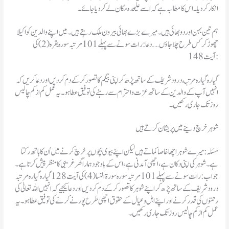
انکار کر دیا۔ اس کا مطالبہ ہے کہ اسے علیحدہ مکان لے کر دیا جائے۔
ہم تین بہن اور دو بھائی ہیں۔ میرے بڑے بھائی بیرون ملک رہتے ہیں۔ میں اپنے والدین کو اکیلا
چھوڑ کر کس طرح چلا جاؤں …. دعا: رات سونے سے پہلے 101 مرتبہ سورہ بقرہ (2) کی
آیت 148:
گیاره گیاره مرتبه درود شریف کے ساتھ پڑھ کر اپنی بیگم کا تصور کر کے دم کر دیں اور دعا کریں کہ
انہیں آپ کے والدین کے ساتھ عزت واحترام سے رہنے کی توفیق عطا ہو۔ یہ عمل کم از کم چالیس
روز تک جاری رکھیں۔
شوہر خرچ دینے میں پریشان کرتے ہیں
مسئلہ : میرے شوہر اچھا خاصا کماتے ہیں لیکن اپنے بیوی بچوں پر خرچ کرنے میں اُن کا ہاتھ رکتا
ہے۔ شوہر کی اپنی دکان ہے، اچھی آمدنی ہے، اس کے باوجود ہمارا گھر غریبی کا منظر پیش کرتا ہے۔
جواب: رات سونے سے پہلے 101 مرتبہ سورہ سورۃ النسا (4) کی آیت 128 گیارہ گیارہ مرتبہ
درود شریف کے ساتھ پڑھ کر اپنے شوہر کا تصور کر کے دم کر دیں اور دعا کیجیے کہ انہیں اللہ تعالیٰ کی
رحمتوں کی قدر کرنے اور اپنے اہل و عیال کے حقوق اچھی طرح پور نے کرنے کی توفیق عطا ہو۔ یہ
عمل کم از کم چالیس روز تک جاری رکھیں۔