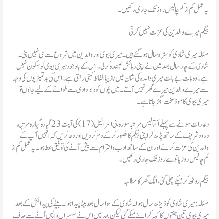
یہ عمل کم از کم چالیس روز تک جاری رکھیں۔
بیگم میرے والدین کی عزت نہیں کرتی
مسئلہ میری شادی کو سترہ سال ہو گئے ہیں۔ میری بیوی اور والدین میں شروع سے ہی نہیں بنی۔
شادی کے چار سال بعد میں نے اپنی رہائش علیحدہ کر لی۔ اس کے باوجود میری بیوی کو سکون نہیں
ہے۔ وہ بات بے بات میری والدہ کی شان میں نازیبا الفاظ کہتی رہتی ہے۔ اس کی بد تمیزیوں کی وجہ
سے میرے والدین میرے گھر نہیں آتے۔ میں بچوں کو دادا دادی سے ملوانے کے لیے جاؤں تو
میری بیوی کا موڈ سخت بگڑ جاتا ہے۔
دعا رات سونے سے پہلے اکتالیس مرتبہ سورہ بنی اسرائیل (17) کی آیت 23 گیاره گیاره مرتبه
درود شریف کے ساتھ پڑھ کر اپنی بیگم کا تصور کر کے دم کر دیں اور دعا کریں کہ انہیں آپ کے
والدین کی عزت کرنے اور ان کے ساتھ ادب و احترام سے پیش آنے کی توفیق عطا ہو ۔ یہ عمل کم از
کم چالیس روز یا نوے روز تک جاری رکھیں۔
بیگم روٹھ کر میکے چلی گئی ، الگ گھر کا مطالبہ
مسئلہ : میری شادی کو ڈیڑھ سال ہوا۔ شادی کے سوا سال بعد بیٹا پیدا ہوا۔ بیٹے کی پیدائش کے بعد
میری بیوی تین ہفتوں کا کہہ کر اپنے میکے گئی لیکن بعد میں اس نے سسرال واپس آنے سے صاف