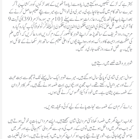
بہتر ہے کہ لڑکے سیکھیں۔ وہ کہتے ہیں زیادہ سے زیادہ آٹھویں کے بعد لڑکوں کو ورکشاپ پر آکر
میرے ساتھ کام میں لگ جانا چاہے ی۔ میری دلی خواہش ہے میرے بچے تعلیم حاصل کرنے کے
بعد اپنے باپ کا ہاتھ بٹائیں۔ دعا: رات سونے سے پہلے 101 مرتبہ سورہ الزمر (39) کی آیت 9
کا آخری حصہ قُلْ هَلْ يَسْتَوِي الَّذِينَ يَعْلَمُونَ وَالَّذِينَ لَا يَعْلَمُونَ إِنَّمَا يَتَذَكَّرُ أُولُو الْأَلْبَابِ گیاره گیاره
مرتبه درود شریف کے ساتھ پڑھ کر اپنے شوہر کا تصور کر کے دم کر دیں اور دعا کریں کہ انہیں علم
کی عظمت اور اہمیت کا ادراک ہو اور وہ اپنے بچوں کو اعلیٰ تعلیم کے ساتھ ہنر سکھانے کے قائل ہو
جائیں۔ یہ عمل نوے روز تک جاری رکھیں۔
شوہر ہر وقت غصے میں رہتے ہیں
سوال: میری شادی کو پانچ سال ہو گئے ہیں۔ میرے شوہر ایک سال پہلے تک تو مجھ سے بہت محبت
کرتے اور میرا خیال رکھتے تھے۔ اب مجھ پر اور بچوں پر بہت غصہ ہونے لگے ہیں۔ گھر کا ہر فردان
کے غصہ سے پریشان ہے۔ میں خود کو اکیلا محسوس کرنے لگی ہوں۔
برائے کرم ان کے غصہ سے نجات پانے کے لیے کوئی وظیفہ بتادیں۔
جواب : اپنے گھر میں غصہ دکھانا کئی مرد اپنی شان سمجھتے ہیں۔ ایسے مرد اس بات پر خوش ہوتے ہیں
کہ جب وہ گھر میں داخل ہوتے ہیں تو ان کے رعب کی وجہ سے گھر والی سہم جاتی ہے اور گھر میں
خاموشی چھا جاتی ہے، شور مچاتے بچے چپ ہو کر اپنے کمروں میں دبک جاتے ہیں۔ اسلامی تعلیمات