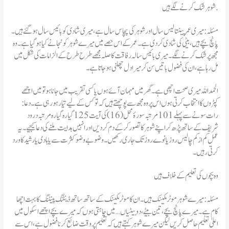
شوہر شک کرنے لگے ہیں.
مسئلہ : میری عمر پینتالیس سال اور شوہر کی پچاس سال ہے، میری شادی کو بائیس سال ہو گئے ہیں۔
پانچ بچے ہیں، بیٹی کی شادی کر دی ہے۔ عمر کے اس حصے میں میرے شوہر کو نجانے کیا ہو گیا ہے۔ وہ
مجھ پر شک کرنے لگے۔ میری بائیس سالہ رفاقت کا صلہ مجھے طرح طرح کے الزامات کی شکل میں
مل رہا ہے، ان کی فضول باتیں سن کر میرا دل چھلنی ہو جاتا ہے۔
الحمد اللہ میری صحت اچھی ہے۔ گھر میں مہمان آئے ہوں یا کسی تقریب میں جانا ہو تو میں اچھے
کپڑوں کا انتخاب کرتی ہوں اس پر وہ مجھ سے پوچھتے ہیں کہ تو کس کے لیے تیار ہو رہی ہے۔ دعا:
رات سونے سے پہلے 101 مرتبہ سورۂ محل (16) کی آیت 125 گیاره گیارہ مرتبہ درود
شریف کے ساتھ پڑھ کر اپنے شوہر کا تصور کر کے دم کر دیں اور انہیں ہدایت ملنے کی دعا کیجیے۔ یہ
عمل کم از کم چالیس روز یا نوے روز تک جاری رکھیں۔ وضو بے وضو کثرت سے یاہادی یار شید کا ورد
کرتی رہیں۔
وہ بچوں کی تعلیم کے خلاف ہیں
مسئلہ : میرے شوہر موٹر مکینک ہیں۔ ان کا موٹر مکینک کے ساتھ ساتھ ڈینٹنگ پینٹنگ کا بہت اچھا
کام ہے۔ میرے پانچ بچے، تین بیٹے ، دو بیٹیاں … میں چاہتی ہوں کہ میرے بچے اچھے اسکول میں
اعلیٰ تعلیم حاصل کریں لیکن میرے شوہر کہتے ہیں کہ تعلیم پر وقت ضائع کرنا فضول ہے، اس سے