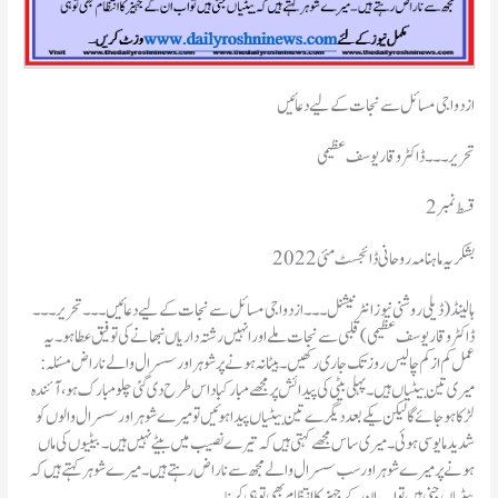
ازدواجی مسائل سے نجات کے لیے دعائیں
تحریر۔۔۔ڈاکٹر وقار یوسف عظیمی
قسط نمبر2
بشکریہ ماہنامہ روحانی ڈائجسٹ مئی 2022
ہالینڈ(ڈیلی روشنی نیوز انٹرنیشنل ۔۔۔ ازدواجی مسائل سے نجات کے لیے دعائیں۔۔۔ تحریر۔۔۔
ڈاکٹر وقار یوسف عظیمی )قلبی سے نجات ملے اور انہیں رشتہ داریاں نبھانے کی توفیق عطا ہو۔ یہ
عمل کم از کم چالیس روز تک جاری رکھیں۔بیٹا نہ ہونے پر شوہر اور سسرال والے ناراض مسئلہ :
میری تین بیٹیاں ہیں۔ پہلی بیٹی کی پیدائش پر مجھے مبارکباد اس طرح دی گئی چلو مبارک ہو ، آئندہ
لڑکا ہو جائے گا لیکن یکے بعد دیگرے تین بیٹیاں پیدا ہوئیں تو میرے شوہر اور سسرال والوں کو
شدید مایوسی ہوئی۔ میری ساس مجھے کہتی ہیں کہ تیرے نصیب میں بیٹے نہیں ہیں۔ بیٹیوں کی ماں
ہونے پر میرے شوہر اور سب سسرال والے مجھ سے ناراض رہتے ہیں۔ میرے شوہر کہتے ہیں کہ
بیٹیاں جنی ہیں تو اب ان کے جہیز کا انتظام بھی تو ہی کرنا۔