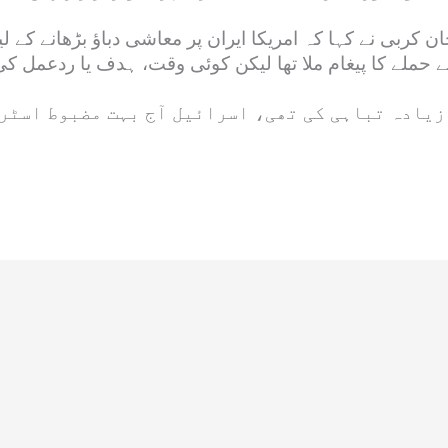
بی نے کہا کہ امریکا ایران پر معاشی دباؤ بڑھانے کے لیے 
سے حملے کا پیغام ملا تھا لیکن کوئی وقت، ہدف یا ردعمل 
زیادہ تباہی کی تھی، اسرائیل آج بہت مضبوط اسٹر