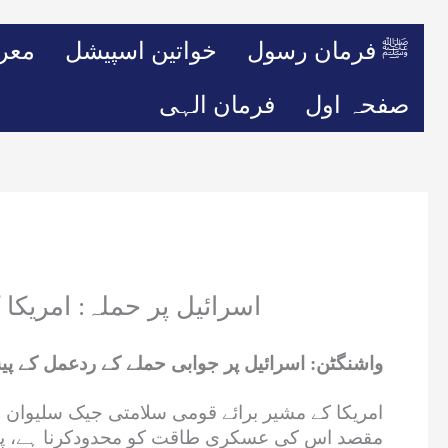
ﷺ فرمان رسول
خواتین اسپیشل
معر
صفحہ اول
فرمان الہی
اسرائیل پر حملہ: امریکا ک
واشنگٹن: اسرائیل پر جوابی حملے کے ردعمل کے پیش ن
امریکا کے مشیر برائے قومی سلامتی جیک سلیوان نے
مقصد اس کی عسکری طاقت کو محدودکرنا ہے، پابندی