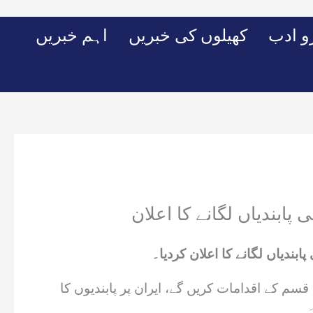
Skip
to
 ادب
کھیلوں کی خبریں
اہم خبریں
content
 پابندیاں لگانے کا اعلان
بندیاں لگانے کا اعلان کردیا۔
سم کے اقدامات کریں گے، ایران پر پابندیوں کا