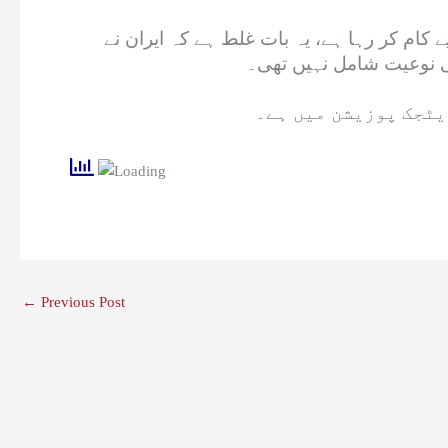
کام کر رہا ہے، یہ بات غلط ہے کہ ایران نے
کی نوعیت شامل نہیں تھی۔
یٹجک پوزیشن میں ہے۔
←
Previous Post