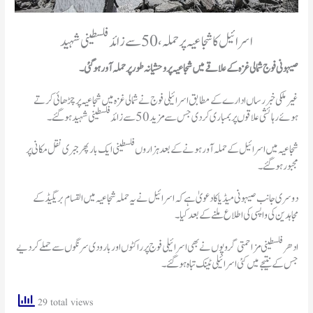
اسرائیل کا شجاعیہ پر حملہ، 50 سے زائد فلسطینی شہید
صیہونی فوج شمالی غزہ کے علاقے میں شجاعیہ پر وحشیانہ طور پر حملہ آور ہوگئی ۔
غیر ملکی خبر رساں ادارے کے مطابق اسرائیلی فوج نے شمالی غزہ میں شجاعیہ پر چڑھائی کرتے
ہوئے رہائشی علاقوں پر بمباری کردی جس سے مزید 50 سے زائد فلسطینی شہید ہوگئے۔
شجاعیہ میں اسرائیل کے حملہ آور ہونے کے بعد ہزاروں فلسطینی ایک بار پھر جبری نقل مکانی پر
مجبور ہوگئے۔
دوسری جانب صیہونی میڈیا کا دعویٰ ہے کہ اسرائیل نے یہ حملہ شجاعیہ میں القسام بریگیڈ کے
مجاہدین کی واپسی کی اطلاع ملنے کے بعد کیا۔
ادھر فلسطینی مزاحمتی گروپوں نے بھی اسرائیلی فوج پر راکٹوں اور بارودی سرنگوں سے حملے کردیے
جس کے نتیجے میں کئی اسرائیلی ٹینک تباہ ہوگئے۔
29 total views