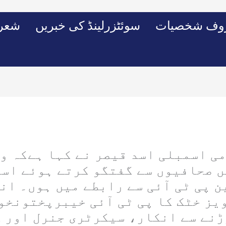
وف شخصیات
سوئٹزرلینڈ کی خبریں
شعرو
ومی اسمبلی اسد قیصر نے کہا ہےکہ و
یں صحافیوں سے گفتگو کرتے ہوئے اس
 پی ٹی آئی سے رابطے میں ہوں۔ ان
یز خٹک کا پی ٹی آئی خیبرپختونخوا
ڑنے سے انکار، سیکرٹری جنرل اور ک