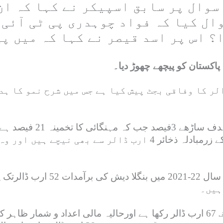
سوال پر سابق اسپیکر نے کہا کہ ان
ال کیا کہ فواد چوہدری پی ٹی آئی 
ا؟ اس پر اسد قیصر نے کہا کہ میں پی
تقریباً 31 ارب ڈالر کے ذخائر ہیں جب کہ پاکستان کے زرمبادلہ ذخ
پاکستان سے علیحدگی کے تقریباً