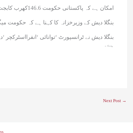
امکان ہے کہ پاکستانی حکومت 146.6کھرب کابجٹ پیش کرے گی، رواں مالی سال 2022-23 میں پاکستان کی جی ڈی پی گروتھ کا تخمینہ 0.299 فیصد ہے۔
بنگلا دیش کے وزیرخزانہ کا کہنا ہے کہ حکومت میگا پروجیکٹس
ہے۔
Next Post
→
ns