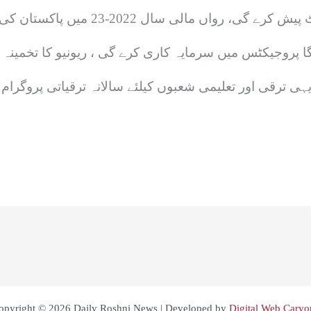
 میں سرمایہ کاری کرے گی ، ریونیو کا تخمینہ 50کھرب ٹکا رکھاگیاہے۔
opyright © 2026 Daily Roshni News | Developed by
Digital Web Caryo