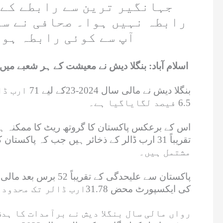
جہانگیر ترین سے رابطے کے 
رابطہ نہیں ہوا۔ صحافی نے سو
آپ سے کوئی رابطہ ہو
اسلام آباد: بنگلا دیش نے معیشت کے ہر شعبے میں پاکستان کو پیچھے چھوڑ دیا۔
6.5 فیصد لگایاگیا ہے۔
مشتمل ہیں۔
کی ایکسپورٹ محض 31.78ارب ڈالر تک محدود ہیں۔