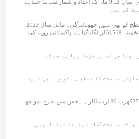
ہدف حاصل کرلے گاجب کہ مالی سال 2023 میں پاکستان کا برآمدات کا ہدف 38 ارب ڈالر تھا، رواں مالی سال کے 9 ماہ کے اعداد و شمار سے پتا چلتاہے
اکتوبر 2022 سے اب تک پاکستانی برآمدات میں کمی کا سلسلہ جاری ہے اور توقع ہے کہ یہ 30ارب ڈالر کی سطح کو بھی نہیں چھوپائے گی۔ مالی سال 2023
کے دوران بنگلا دیش میں فی کس آمدنی تقریباً 2675 ڈالر رہی جب کہ اسی عرصے کیلئے پاکستان میں اس کا تخمینہ 1568ڈالر لگایاگیاہے، پاکستانی روپے کی
 اپنا جی ڈی پی بڑھا رہا ہے جب کہ
ھارتی معیشت کا تعلق ہے تو وہ بھی تیزی
اعداد و شمار دیکھے جائیں تو پاکستانی معیشت کا بھارت سے بھی کوئی موازنہ نہیں، بھارتی معیشت کا حجم 37کھرب 80 ارب ڈالر ہے جس میں شرح نمو چھ
 نے اپنا بجٹ ’اسمارٹ بنگلا دیش ‘ کی تھیم کے تحت پیش کیاہے جس میں 100فیصد ڈیجیٹل معیشت ‘سائنس اینڈ ٹیکنالوجی