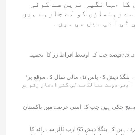
 کا جہانگیر ترین سے کوئی
سے رہنماؤں کو لے جارہے ہیں
 ٹی آئی میں ہی ہوں۔
بنگلا دیش نے مالی سال 2024-23کے لیے 71 ارب ڈالر کا وفاقی بجٹ پیش کیا ہے جس میں شرح نمو کا ہدف 7.5فیصد جب کہ اوسط افراط زر کا تخمینہ
‘اس کے برعکس پاکستان کا گروتھ ریٹ کا ممکنہ ہدف ساڑھے 3فیصد جب کہ مہنگائی کا تخمینہ 21 فیصد ہے۔ بنگلا دیش کے پاس نئے مالی سال کے موقع پر
ائر 4 ارب ڈالر سے بھی نیچے ہیں اور وہ ابھی دوست ممالک سے لی گئی ادھار رقم پر
 52 برس بعد مالی سال 22-2021 میں بنگلا دیش کی برآمدات 52 ارب ڈالرتک پہنچ چکی ہیں جب کہ اسی عرصے میں پاکستان
رواں مالی سال بنگلا دیش نے برآمدات کا ہدف 67 ارب ڈالر رکھا ہے اورحالیہ مالی اعداد و شمار ظاہر کرتے ہیں کہ بنگلا دیش 65 ارب ڈالر سے زائد کا