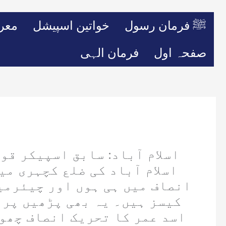
ﷺ فرمان رسول
خواتین اسپیشل
معر
صفحہ اول
فرمان الہی
اسلام آباد: سابق اسپیکر ق
اسلام آباد کی ضلع کچہری م
انصاف میں ہی ہوں اور چیئرمین
کیسز ہیں۔ یہ بھی پڑھیں پرو
اسد عمر کا تحریک انصاف چھو