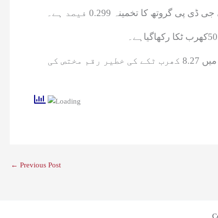
بنگلا دیش نے ٹرانسپورٹ ‘توانائی ‘انفرااسٹرکچر ‘دیہی ترقی اور تعلیمی شعبوں کیلئے سالانہ ترقیاتی پروگرام میں 8.27 کھرب ٹکے کی خطیر رقم مختص کی
←
Previous Post
C