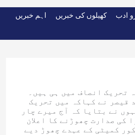
Skip
to
 ادب
کھیلوں کی خبریں
اہم خبریں
content
ہ تحریک انصاف میں ہی ہیں۔
د قیصر نے کہاکہ میں تحریک
ہوں نے بتایا کہ آج میرے چار
 کی صدارت چھوڑنے کا اعلان
ور کمیٹی کے عہدے چھوڑ دیے