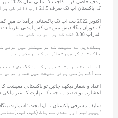
کہ پاکستان اب تک صرف 21.5 ارب ڈالر کی برآمدات اور خدمات ہی فراہم کرسکا ہے جو کہ ہدف سے بہت کم ہے۔
قدراب 0.38 ٹکے کے برابر رہ گئی ہے۔
بنگلادیش نے معیشت کے ہر سیکٹر میں ترقی کی
پاکستان کی صورتحال اس کے برعکس ہے‘۔
اعداد وشمار بتاتے ہیں کہ بنگلادیش نے معی
سے آگے بڑھتی ہوئی معیشت میں شمار ہوتی ہ
اعشاریہ نو فیصد ہے جب کہ بھارت کے غیر ملکی ذخائر 584 ارب ڈالر اور برآمدات 676ا رب 
‘پیپرلیس اور نقدی سے پاک (کیش لیس )معاشر