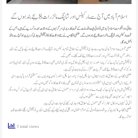
اسلام آباد میں آج سے مارکیٹس اور شاپنگ مالز رات 8 بجے بند ہوں گے
وفاقی دارالحکومت اسلام آباد میں توانائی بچت اقدامات کے تحت کاروباری سرگرمیوں کے اوقات محدود کر دیے گئے ہیں، جس کے
تحت مارکیٹس اور شاپنگ مالز رات 8 بجے بند ہوں گے۔ ضلعی انتظامیہ نے نئے اوقات کار کا نوٹیفکیشن جاری کردیا ہے جو آج سے نافذ
العمل ہوگا۔
ضلعی مجسٹریٹ اسلام آباد کی جانب سے جاری نوٹیفکیشن کے مطابق تمام مارکیٹس اور شاپنگ مالز رات 8 بجے بند کیے جائیں گے، جبکہ
ریسٹورنٹس، فوڈ آؤٹ لیٹس اور تندور رات 10 بجے تک کھلے رہ سکیں گے۔
نوٹیفکیشن میں کہا گیا ہے کہ کریانہ اسٹورز، سبزی و پھل کی دکانیں اور بیکری شاپس بھی رات 10 بجے بند ہوں گی، جبکہ شادی ہالز اور
مارکیز کو بھی رات 10 بجے تک تقریبات ختم کرنے کی ہدایت کی گئی ہے۔
ضلعی انتظامیہ کے مطابق فارمیسیز، اسپتال، میڈیکل لیبارٹریز اور میڈیکل اسٹورز کو ان پابندیوں سے مستثنیٰ قرار دیا گیا ہے۔ اسی
طرح پٹرول پمپس، سی این جی اسٹیشنز اور دودھ و ڈیری شاپس پر بھی نئے اوقات کار لاگو نہیں ہوں گے۔
نوٹیفکیشن میں مزید کہا گیا ہے کہ ٹیک اوے اور ہوم ڈیلیوری سروسز معمول کے مطابق جاری رہیں گی، جبکہ جم، پیڈل کورٹس اور دیگر
اسپورٹس سہولیات بھی پابندیوں سے مستثنیٰ ہوں گی۔
آئی ٹی کمپنیوں اور کال سینٹرز کو بھی معمول کے مطابق کام جاری رکھنے کی اجازت دی گئی ہے۔
ضلعی انتظامیہ کا کہنا ہے کہ یہ اقدامات توانائی کے مؤثر استعمال اور بجلی کی بچت کیلئے کیے گئے ہیں، جبکہ یہ نوٹیفکیشن اگلے احکامات تک
مؤثر رہے گا۔
5 total views