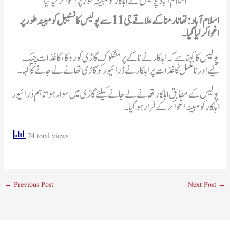
اسلام آباد پولیس کے اہلکار کو مبینہ طور پر اغوا کرلیا گیا
اسلام آباد: تھانا رمنا کے علاقے جی 11 سے پولیس کانسٹیبل کو مبینہ طور پر
اغوا کرلیا گیا۔
کیے اور نامکمل کاغذات پراہلکار نے ڈرائیورکو گاڑی تھانے لےجانے کاکہا۔
پولیس کے مطابق اہلکار تھانے لے جانے کیلئے گاڑی میں سوارہوا تاہم ڈرائیور
اہلکارکو مبینہ اغوا کرکے فرارہوگیا۔
24 total views
←
Previous Post
Next Post
→