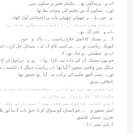
اب وہ پرسکون تھے۔ مکمل طور پر سکون میں۔
اور یہ سکون اُنہیں تعلیم کی بدولت ملا تھا۔
وہ جو پہلے ہر چھوٹی چھوٹی بات پر اجتماعی آواز اٹھاتے،
اب جان چکے تھے کہ آواز اٹھانے سے سکون جاتا ہے،
اب وہ جان گئے تھے،
کہ ہر مسئلے کا اصل علاج ریاست ہے، ناکہ وہ خود۔
کیونکہ ریاست تو ہے ہی اسی کام کے لیے، مسائل حل کرنے، انصا
اب وہ مطمئن ہو چکے تھے کہ
جو بھی مسئلہ اُن کی ذات سے جُڑا ہوا نہ ہو، وہ دراصل ان ک
جنگل میں واقعی شعور آ گیا تھا۔اب ریاست جنگل کے باشندے س
اور یہ سب کچھ تعلیم کی برکت سے آیا ہوا شعور تھا۔
اخلاقی سبق:
جب تعلیم سچائی، سوال اور انصاف سکھانے کے بجائے ص
رکھنے کا ایک ہتھیار بن جاتی ہے۔
ایسی تعلیم معاشرے میں شعور پیدا نہیں کرتی بلکہ لو
اصل شعور وہ ہے جو انسان کو سوال کرنا، حق بات کہنا اور ظل
تحریر: عثمان عاشق
کہانی نمبر: 13