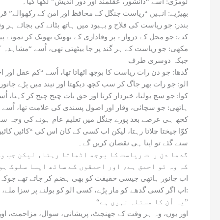
لومڑی: اُسے “دانشور، عقلمند اور دور اندیش” لکھا گیا۔
بھیڑیے: انہیں “ریاست جنگل کے محافظ اور امن کے رکھوالے” قرار
بندر: جو ریاست کی فلاح و بہبود میں ہاتھ بٹانے کی بجائے ہر وقت
کتے: جو محل کے دروازے پر وفاداری کے بھونک بھونک کر نمونے پی
مکھی: جو ریاست کے ہر گند پر جا بیٹھتی تھی، اُسے “مشاہدہ ک
جبکہ دوسری طرف
گدھا: جو دن رات ریاست کا بوجھ اٹھاتا تھا، اُسے “کم عقل اور 
الو: جو رات بھر جاگ کر سب کچھ دیکھتا اور نیند میں پڑے جانورو
کوا: جو سچ بولتا، خبردار کرتا اور حق بات چیخ چیخ کر کہتا، اُسے 
ہاتھی: جو سچائی، وقار اور اصول پسندی کی علامت تھا، اُسے
کچھ ہی عرصے بعد پورے جنگل میں تعلیم عام ہونے کی وجہ سے
کوّا چیختا چلاتا رہتا، لیکن اب کسی کے کان اس کی “کائیں کائ
سنے گئے تو اپنا ہی نقصان کریں گے۔
گدھا دن رات ریاست کا بوجھ اٹھاتا رہتا، لیکن جب وہ 
کہ وہ تو احمق ہے، اور احمقوں کے ساتھ ایسا سلوک ہو
اب جانور ہاتھی جیسی حقیقت کو بھی ہضم کر جاتے تھے جوکہ پہ
اب اگر کسی گدھے کو مار پڑے، کسی الو کو بولنے پر سزا ملے، وہ اس پر توجہ ہی نہیں دیتے تھے، کیوں کہ وہ سمجھ گئے تھے کہ:
“یہ اُن کا مسئلہ نہیں ہے”
اور یوں، وہ ہر وقت کے جھنجٹ، پریشانی، سوال، مزاحمت، اور