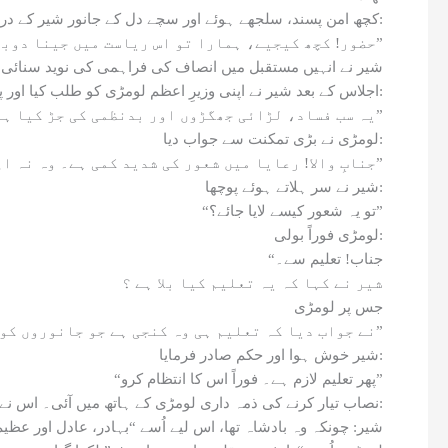
کچھ امن پسند، سلجھے ہوئے اور سچے دل کے جانور شیر کے دربار میں حاضر ہوئے۔ وہ گڑگڑاتے، دہائیاں دیتے ہوئے شیر سے بولے:
“حضور! کچھ کیجیے، ہمارا تو اس ریاست میں جینا دوبھر ہو گیا ہے۔ روز کوئی نہ کوئی جان سے جاتا ہے۔ ظلم، ناانصافی، اور نفاق بڑھتا جا رہا ہے۔”
شیر نے انہیں مستقبل میں انصاف کی فراہمی کی نوید سنائی او
اجلاس کے بعد شیر نے اپنی وزیرِ اعظم لومڑی کو طلب کیا اور پوچھا:
“یہ سب فساد، لڑائی جھگڑوں اور بدنظمی کی جڑ کیا ہے؟”
لومڑی نے بڑی تمکنت سے جواب دیا:
“جنابِ والا! رعایا میں شعور کی شدید کمی ہے۔ وہ نہ اپنے حق کو پہچانتی ہے، نہ اپنے فرض کو، اور نہ ہی کسی بات کی تہہ میں جانے کا ہنر رکھتی ہے۔”
شیر نے سر ہلاتے ہوئے پوچھا:
“تو یہ شعور کیسے لایا جائے؟”
لومڑی فوراً بولی:
“جناب! تعلیم سے۔
شیر نے کہا کہ یہ تعلیم کیا بلا ہے ؟
جس پر لومڑی
نے جواب دیا کہ تعلیم ہی وہ کنجی ہے جو جانوروں کو مہذب اور باشعور بناتی ہے، جیسا کہ حضور خود مہذب حکمران ہیں۔”
شیر خوش ہوا اور حکم صادر فرمایا:
“پھر تعلیم لازم ہے۔ فوراً اس کا انتظام کرو”
نصاب تیار کرنے کی ذمہ داری لومڑی کے ہاتھ میں آئی۔ اس نے نصاب کی خاکہ بندی کچھ یوں کی:
شیر: چونکہ وہ بادشاہ تھا، اس لیے اُسے “بہادر، عادل اور عظیم