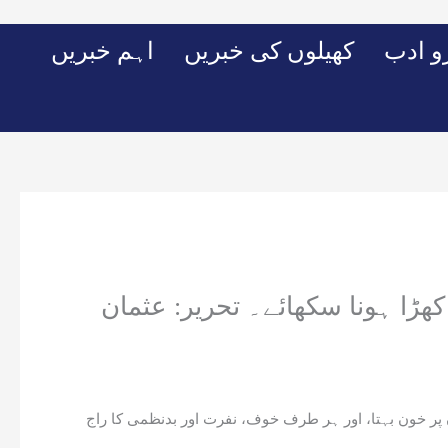
Skip
to
 ادب
کھیلوں کی خبریں
اہم خبریں
content
ھڑا ہونا سکھائے۔ تحریر: عثمان
پر خون بہتا، اور ہر طرف خوف، نفرت اور بدنظمی کا راج