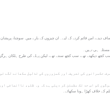
ف دینے، امن قائم کرنے کے لیے۔ ان چیزوں کے بارے میں سوچنا، پریشان ہ
ا مسئلہ ہی نہیں۔
ب کچھ دیکھتے تھے، سب کچھ سنتے تھے، لیکن پہلے کی طرح ہلکان ہرگز 
رف حکمرانوں کی تعریف اور کمزوروں کی تذلیل سکھانے لگے تو 
گوں کو اس حد تک مطمئن کر دیتی ہے کہ وہ ظلم، ناانصافی اور
م کے خلاف کھڑا ہونا سکھائے۔