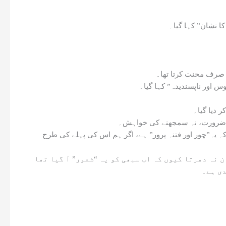
کا نشان” کہا گیا۔
ت، صرف محنت کرتا تھا۔
وس اور ناپسندیدہ” کہا گیا۔
 دیا گیا۔
کی ضرورت، نہ سمجھنے کی خواہش۔
 کہ یہ”چور اور فتنہ پرور” ہے، اگر ہم اس کی پہلے کی طرح
 نہ دھرتا کیوں کہ اب سبھی کو یہ “شعور” آ گیا تھا
دی ہے۔