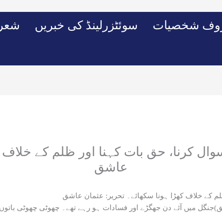
وف شخصیات
سوئٹزرلینڈ کی خبریں
شعرو
ل کرنا، حق بات کہنا اور ظلم کے خلاف ک
عاشق
لم کے خلاف کھڑا ہونا سکھائے۔ تحریر: عثمان عاشق
ق)جنگل میں آئے دن جھگڑے اور فسادات ہو رہے تھے۔ چھوٹی چھوٹی باتوں 