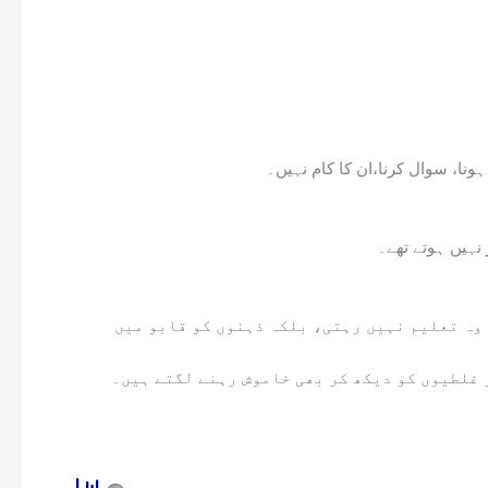
ونا، سوال کرنا،ان کا کام نہیں۔
نہیں ہوتے تھے۔
وہ تعلیم نہیں رہتی، بلکہ ذہنوں کو قابو میں
 غلطیوں کو دیکھ کر بھی خاموش رہنے لگتے ہیں۔