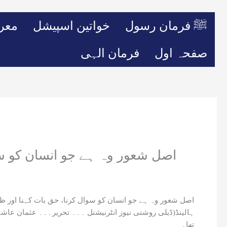
ﷺ فرمان رسول
خواتین اسپیشل
معر
صفحہ اول
فرمان الہی
اصل شعور وہ ہے جو انسان کو سوا
اصل شعور وہ ہے جو انسان کو سوال کرنا، حق بات کہنا اور ظ
ہالینڈ(ڈیلی روشنی نیوز انٹرنیشنل ۔۔۔ تحریر۔۔۔ عثمان عاش
تھا۔