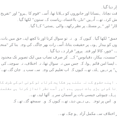
 دیا گیا۔
 نچاتا، ہنساتا اور جانوروں کو بہلاتا تھا، اُسے “قوم کا ہیرو” اور “تفریح 
ش کرتے تھے، اُنہیں “نڈر، بااعتماد، ریاست کے ستون” لکھا گیا۔
ار” اور “ہر مسئلے پر نظر رکھنے والی ہستی” کہا گیا۔
احمق” لکھا گیا۔ کیوں کہ وہ نہ تو سوال کرتا اور نا کچھ اپنے حق میں با
ں کو بیدار ہونے پر حقیقت بتاتا، اُسے رات بھر جاگنے کی وجہ بنا کر “منح
“چور، کالا اور فتنہ پرور” قرار دے دیا گیا۔
 “سست، بیکار، دقیانوس” کہہ کر صرف نصاب میں ایک تصویر تک محدود کر
 ایسا امن قائم ہوا، کہ جس میں نہ سوال تھا، نہ اختلاف، نہ سوچنے 
یں” پر نہیں ہلتے تھے، کیوں کہ اب تعلیم کی وجہ سے سب یہ جان گئے تھے
اپنے حقوق کے نہ ملنے پر شکایت کرتا، تو کوئی اس کی طرف کان
نا کوئی بڑی بات نہیں ہے، اور اُسے نظر انداز کرنا ہی عقلمن
لے چیونٹی جیسی بات پر آسمان سر پہ آٹھا لیتے تھے۔
 اختلاف سے مکمل آزاد ہو چکے تھے۔