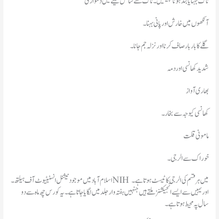
ناک بہنا یا بند ہونا چھینکیں۔ناک سے سانس لینے میں دشواری
آنکھوں میں خارش اور پانی بہنا۔
گلے کا بار بار صاف کرنا اور نزلہ جم جانا۔
شدید کھانسی اور دمہ
بھاری آواز
کھانسی کیوجہ سے بخار۔
مامونی قلت
خوراک سے الرجی۔
اسلام آباد میں موجود نیشنل انسٹیٹیوٹ آف ہیلتھ۔NIH میں ہر قسم کی الرجی کا ٹیسٹ ہوتا ہے۔
اور یہیں سے ایسے انجیکشنزملتے ہیں جنہیں ہفتہ وار جلد میں لگایا جاتا ہے۔یہ کورس چھ ماہ سے دو
سال پہ محیط ہوتا ہے۔