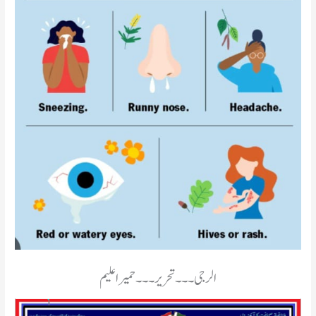
الرجی۔۔۔ تحریر۔۔۔حمیراعلیم