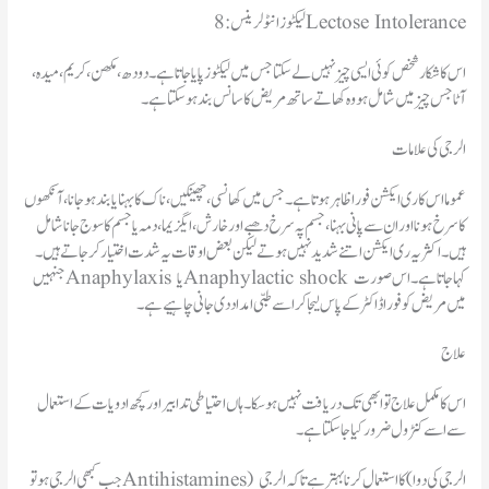
8: لیکٹوز انٹولرینس Lectose Intolerance
اس کا شکار شخص کوئی ایسی چیز نہیں لے سکتا جس میں لیکٹوز پایا جاتا ہے۔دودھ ، مکھن، کریم،میدہ ،
آٹا جس چیز میں شامل ہو وہ کھاتے ساتھ مریض کا سانس بند ہو سکتا ہے۔
الرجی کی علامات
عموما اس کا ری ایکشن فورا ظاہر ہوتا ہے۔جس میں کھانسی، چھینکیں، ناک کا بہنا یا بند ہو جانا، آنکھوں
کا سرخ ہونا اور ان سے پانی بہنا ، جسم پہ سرخ دھبے اور خارش ،ایگزیما، دمہ یا جسم کا سوج جانا شامل
ہیں۔اکثر یہ ری ایکشن اتنے شدید نہیں ہوتے لیکن بعض اوقات یہ شدت اختیار کر جاتے ہیں۔
جنہیں Anaphylaxis یا Anaphylactic shock کہا جاتا ہے۔اس صورت
میں مریض کو فورا ڈاکٹر کے پاس لیجا کر اسے طبی امداد دی جانی چاہیے ہے۔
علاج
اس کا مکمل علاج تو ابھی تک دریافت نہیں ہو سکا۔ہاں احتیاطی تدابیر اور کچھ ادویات کے استعمال
سے اسے کنٹرول ضرور کیا جا سکتا ہے۔