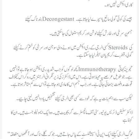
کا ری ایکشن نہیں ہو۔
بند ناک کیلئے Decongestant جیسے کی کوئی گولی، مائع یا اسپرے لیا جاتا ہے۔
جسم پر سرخی اور خارش کیلئے لوشن اور کریم استعمال کی جا سکتی ہیں۔
کسی الرجی کے ری ایکشن میں ہونے والی سوجن اور سرخی کو ختم کرنے کیلئے Steroids کی
گولی، قطرے، کریم یا ان ہیلر لیا جا سکتا ہے۔
ہے۔جو طویل عرصے پہ محیط ہوتی ہے۔اس میں ڈاکٹرز کی زیر نگرانی الرجنز میں رہ کر اس کیخلاف
قوت مدافعت بڑھائی جاتی ہے۔اور جب جسم اس کا عادی ہو جاتا ہے تو اس سے کم متاثر ہوتا ہے۔
لیکن سب سے اہم بات یہ ہے کہ خود سے کسی بھی الرجی کیلئے تشخیص یا دوا نہیں لینی چاہیے۔
ڈاکٹر سٹیفن ڈئریس یونیورسٹی آف مانچسٹر سے گریجویٹ ہیں۔وہ ایک ایمونیلوجسٹ ہیں۔ان کا
کہنا ہے
” لوگ الرجی کیلئے ایک این ٹی اسپیشلسٹ کے پاس جاتے ہیں۔جو کہ گلے، ناک اور آنکھوں متعلقہ