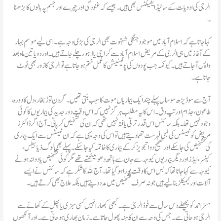
۔
کے آغاز میں ہی الرجی کے مریض اسلام آباد سے کراچی یا لاہور چلے جاتے ہیں۔اور دو یا تین ماہ بعد
واپس آ جاتے ہیں۔کیونکہ جب پودوں کی پولینیشن کا عمل ختم ہو جاتا ہے تو الرجی کا زور بھی ٹوٹ
جاتا ہے۔
طاعون، جذام اور تپ دق۔اس کا یہ مطلب ہرگز نہیں کہ اس وقت دور جدید کی بیماریوں کا کوئی
وجود نہیں تھا۔بلکہ سائنس اس قدر ترقی یافتہ نہیں تھی کہ ان کی تشخیص کر پاتی۔آج اگر ڈاکٹرز
مریض کو ٹیسٹس کی لمبی فہرست تھما دیتے ہیں تو اس کی وجہ یہی ہے کہ ان ٹیسٹس سے ایک بیماری
کی تشخیص کی جا سکے اور صحیح دوا تجویزکر کے بیماری کا خاتمہ کیا جا سکے۔پہلے بھی لوگ ذیابیطس،
کینسر، ایڈز اور دیگر بیماریوں کیوجہ سے جان سے ہاتھ دھو بیٹھتے تھے مگر کوئی تشخیص یا دوا نہ ہونے
کیوجہ سے کہا جاتا تھا کہ بس اس کا وقت پورا ہو گیا تھا۔آج اللہ کا شکر ہے کہ سائنس نے ایسے
آلات اور کیمیکلز بنا لیے ہیں جو نہ صرف تشخیص میں مدد دیتے ہیں بلکہ علاج بھی کرتے ہیں۔
مسز احمد کو پچھلے دس سال سے فوڈ الرجی ہے۔ کبھی کبھار انہیں کسی سبزی یا پھل کے کھانے سے
الرجی ہو جاتی ہے۔جس کی وجہ سے ان کا منہ پھول جاتا ہے۔زبان بھاری ہو جاتی ہے۔اور آنکھوں