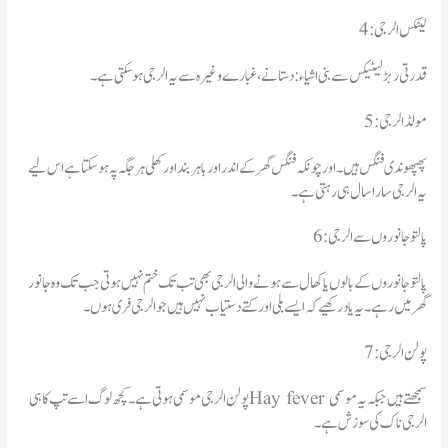
4: لیٹکس الرجی
قدرتی ربڑ لیٹیکس سے بنی اشیاء: دستانے، غبارے وغیرہ سے یہ الرجی ہو سکتی ہے۔
5: مولڈ الرجی
پھپھوندی فنگس ہیں۔اور چونکہ فنگس گھر کے اندر اور باہر بند اور کھلی ہر جگہ پہ ہوسکتا ہے اس لیے
یہ الرجی سارا سال ہی رہتی ہے۔
6: پالتو جانوروں سے الرجی
پالتو جانوروں کے بالوں یا کھال سے ہونے والی الرجی بھی تب تک ختم نہیں ہوتی جب تک وہ جانور
گھر میں رہے۔یہ یاد رکھیے کہ ایسے بلی اور کتے دستیاب نہیں ہیں جو الرجی فری ہوں۔
7: پولن الرجی
پولن الرجی موسمی ہوتی ہے۔کچھ لوگ اسے تپ کاہی Hay fever سمجھتے ہیں جبکہ یہ موسمی
الرجی ناک کی سوزش ہے۔