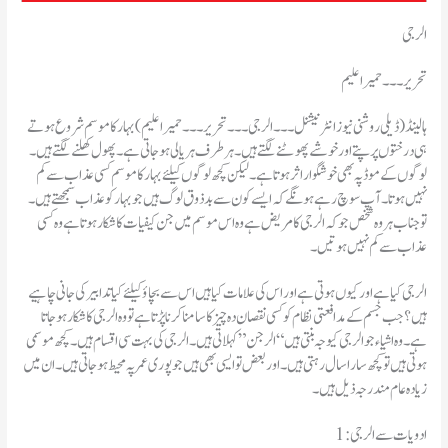
الرجی
تحریر۔۔۔حمیراعلیم
ہالینڈ(ڈیلی روشنی نیوز انٹرنیشنل ۔۔۔ الرجی۔۔۔ تحریر۔۔۔حمیراعلیم )بہار کا موسم شروع ہوتے
ہی درختوں پر پتے اور خوشے پھوٹنے لگتے ہیں۔ ہر طرف ہریالی ہو جاتی ہے۔ پھول کھلنے لگتے ہیں۔
لوگوں کے موڈ پہ بھی خوشگوار اثرہوتا ہے۔لیکن کچھ لوگوں کیلئے بہار کا موسم کسی عذاب سے کم
نہیں ہوتا۔آپ سوچ رہے ہونگے کہ ایسے کون سے بدذوق لوگ ہیں جو بہار کو عذاب سمجھتے ہیں۔
تو جناب ہر وہ شخص جو کہ الرجی کا مریض ہے وہ اس موسم میں جن کیفیات کا شکار ہوتا ہے وہ کسی
عذاب سے کم نہیں ہوتیں۔
ہیں؟ جب جسم کے مدافعتی نظام کو کسی نقصان دہ چیز کا سامنا کرنا پڑتا ہے تو وہ الرجی کا شکار ہو جاتا
ہے۔وہ اشیاء جو الرجی کیوجہ بنتی ہیں “الرجن” کہلاتی ہیں۔الرجی کی بہت سی اقسام ہیں۔کچھ موسمی
ہوتی ہیں تو کچھ سارا سال رہتی ہیں۔اور بعض تو ایسی بھی ہیں جو پوری عمر پہ محیط ہو جاتی ہیں۔ان میں
زیادہ عام مندرجہ ذیل ہیں۔
1: ادویات سے الرجی