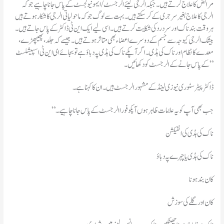
مرائض کا علاج کرتے ہیں۔جبکہ الرجی کیئےالرجسٹ / ایمونیولجسٹ کے پاس جانا چاہیے جو کہ
الرجی کا علاج بغیر سرجری کے کر سکتے ہیں۔بہت سے لوگ جو کہ ماحولیاتی الرجی کا شکار ہوتے ہیں
ہر وقت بند ناک اور سر درد کی شکایت کرتے ہیں۔اسی لیے ایک این ٹی ڈاکٹر کے پاس جاتے ہیں۔
بیشک الرجی کیوجہ سے جسم کے دوسرے اعضاء بھی متاثر ہوتے ہیں۔جیسےکہ جلد، پھیپھڑے،
معدے کا نظام اور ناک کی ہڈی۔اگر آپکے ناک کی ہڈی پہ دباؤ ہے تو بجائے ای این ٹی اسپیشلسٹ
کے پاس جانے کے الرجسٹ کو دکھائیں۔”
ڈاکٹر پیٹر سٹوری نیوزی لینڈ کے مشہور الرجسٹ ہیں۔ان کا کہنا ہے۔
” جب بھی آپ کو یہ علامات ظاہر ہوں آپکو فورا الرجسٹ کے پاس جانا چاہیے۔
ناک کی ہڈی کی انفیکشن
ناک کی ہڈی یا چہرے پہ دباؤ
کان بند ہونا
کان اور گلے کی سوزش