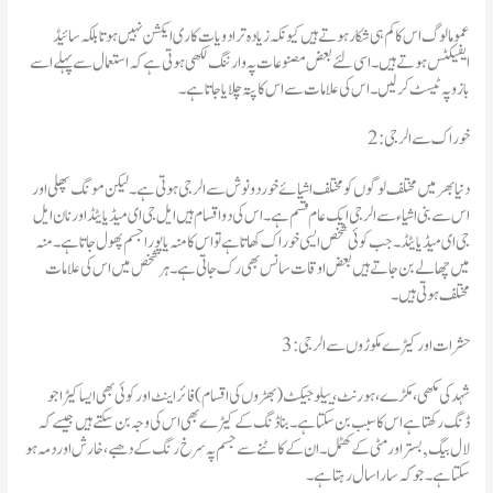
عموما لوگ اس کا کم ہی شکار ہوتے ہیں کیونکہ زیادہ تر ادویات کا ری ایکشن نہیں ہوتا بلکہ سائیڈ
ایفیکٹس ہوتے ہیں۔اسی لئے بعض مصنوعات پہ وارننگ لکھی ہوتی ہے کہ استعمال سے پہلے اسے
بازو پہ ٹیسٹ کر لیں۔اس کی علامات سے اس کا پتہ چلایا جاتا ہے۔
2: خوراک سے الرجی
دنیا بھر میں مختلف لوگوں کو مختلف اشیائے خوردونوش سے الرجی ہوتی ہے۔لیکن مونگ پھلی اور
اس سے بنی اشیاء سے الرجی ایک عام قسم ہے۔اس کی دو اقسام ہیں ایل جی ای میڈیایٹڈ اور نان ایل
جی ای میڈیایٹڈ۔جب کوئی شخص ایسی خوراک کھاتا ہے تو اس کا منہ یا پورا جسم پھول جاتاہے۔منہ
میں چھالے بن جاتے ہیں بعض اوقات سانس بھی رک جاتی ہے۔ہر شخص میں اس کی علامات
مختلف ہوتی ہیں۔
3: حشرات اور کیڑے مکوڑوں سے الرجی
شہد کی مکھی، مکڑے، ہورنٹ، ییلو جیکٹ( بھڑوں کی اقسام) فائر اینٹ اور کوئی بھی ایسا کیڑا جو
ڈنگ رکھتا ہے اس کا سبب بن سکتا ہے۔بنا ڈنگ کے کیڑے بھی اس کی وجہ بن سکتے ہیں جیسے کہ
لال بیگ , بستر اور مٹی کے کھٹمل۔ان کے کاٹنے سے جسم پہ سرخ رنگ کے دھبے، خارش اور دمہ ہو
سکتا ہے۔جو کہ سارا سال رہتا ہے۔