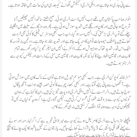
سے پانی جاری ہو جاتا ہے اور اینٹی الرجی انجیکشن لگوانے کیبعد ہی ان کی حالت میں افاقہ ہوتا ہے۔
انوار صاحب پاکستان میں تھے جب انہیں ڈسٹ الرجی ہوئی۔صبح اٹھتے ساتھ انہیں چھینکیں آنا
شروع ہو جاتی ہیں اور کان اور گلے میں شدید سوزش ہوتی ہے۔پھر وہ روزگار کے سلسلے میں انگلینڈ
چلے گئے تو یہ الرجی بڑھتی گئی۔انہیں دمہ ہوگیا۔اب جب کبھی وہ سٹرس فیملی کا کوئی بھی فروٹ
کھاتے ہیں یا خشک میوہ جات تو ان کا منہ پک جاتا ہے اور شدید بخار ہو جاتا ہے۔دو تین بار تو دمہ کا
اٹیک اس قدر شدید تھا کہ وہ بیہوش ہو گئے۔ڈاکٹر نے انہیں ان ہیلر تجویز کیا اور گھر سے تمام
کارپٹ اور قالین اٹھا دینے کا کہا کیونکہ کارپٹ اور قالین میں مٹی کے ذرات اور لیٹکس کیوجہ سے
الرجنز ہوتے ہیں۔
مسز خالد کو پولن الرجی ہے۔جب کبھی موسم تبدیل ہوتا ہے تو ان کے ناک کان میں سوزش ہوتی
ہے۔آنکھوں سے پانی بہنے لگتا ہے۔اور کبھی کبھار چہرے کا کوئی حصہ جیسے ہونٹ، آنکھ یا گال
سوج جاتے ہیں۔الرجسٹ نے انہیں اینٹی الرجی ادویات تجویز کی ہیں۔ان کا کہنا ہے کہ وہ ان
گولیوں کیوجہ سے ہر وقت غنودگی محسوس کرتی ہیں۔لیکن مجبوری ہے اگر وہ یہ گولیاں نہ لیں تو
چھینکوں کی وجہ سے وہ نہ تو ڈسٹنگ کر سکتی ہیں نہ ہی گھر کے کام۔
سے پہلے کلونجی یا انجیر کے 3 یا 5 یا 7 دانے کھا لیے جائیں۔یا زیتون کے تیل یا شہد کا ایک چائے کا چمچ
لے لیا جائے تو الرجی کی علامات سے بچا جا سکتا ہے۔