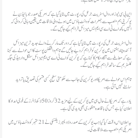
میزائلوں کی رینج 150 میل تک ہے۔
این بی سی نیوز اور وال اسٹریٹ جرنل کی رپورٹ میں بتایا گیا ہے کہ امریکی صدر جو بائیڈن نے
یوکرینی ہم منصب سے جمعرات کو وائٹ ہاؤس میں ہونے والی ملاقات میں یقین دہانی کروائی کہ
انہیں کچھ اے ٹی اے سی ایم ایس میزائل فراہم کیے جائیں گے۔
وال اسٹریٹ جرنل کی رپورٹ میں بتایا گیا ہے کہ دور تک مار کرنے والے جدید ترین میزائل
آئندہ چند ہفتوں میں یوکرین کو فراہم کر دیے جائیں گے تاہم واشنگٹن پوسٹ کا اس حوالے سے کہنا
ہے کہ معاملے سے آگاہ حکام کا کہنا ہے کہ یوکرین کو اے ٹی اے سی ایم میزائل سنگل وارہیڈ کی جگہ
کلسٹر بم کے ساتھ فراہم کیے جائیں گے۔
تاہم اس حوالے سے امریکا اور یوکرین کی جانب سے حکومتی سطح پر کسی قسم کی تصدیق یا تردید
سامنے نہیں آئی ہے۔
یاد رہے کہ امریکا نے حال ہی میں یوکرین کے لیے مزید 32 کروڑ 50 لاکھ ڈالرز کے فوجی امداد کا
اعلان کیا ہے جس کی باقاعدہ منظوری بھی دیدی گئی ہے۔
یہ اعلان اس وقت کیا گیا جب یوکرین کے صدر ولادیمیر زیلنسکی نے 21 ستمبر کو وائٹ ہاؤس میں
امریکی ہم منصب سے ملاقات کی۔