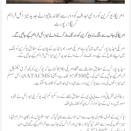
امریکا، یوکرین کو روسی اہداف کو دور سے نشانہ بنانیوالے جدید میزائل فراہم
کریگا: رپورٹ
امریکا کی جانب سے جنگ زدہ یوکرین کو دور تک مار کرنے والے میزائل فراہم کیے جائیں گے۔
امریکی میڈیا رپورٹس میں بتایا گیا ہے امریکی صدر جو بائیڈن کے پلان کے مطابق یوکرین کو جنگ
میں اپنے دفاع کے لیے دور تک مار کرنے والے جدید ترین میزائل فراہم کیے جائیں گے۔
میڈیا رپورٹس کے مطابق معاملے سے آگاہ امریکی حکام کا کہنا ہے کہ یوکرین کو کچھ آرمی ٹیکٹیکل
میزائل سسٹم (ATACMS) فراہم کیے جائیں گے جن کی رینج 300 کلو میٹر تک ہے، یعنی
ان میزائلوں کی مدد سے یوکرین دور سے ہی روسی اہداف کو نشانہ بنا سکتا ہے۔
برطانوی نشریاتی ادارے بی بی سی کے مطابق جمعے کے روز کم از کم ایک یوکرینی میزائل نے بحیرہ
اسود میں روس کے ہیڈ کوارٹر کریمیا کو نشانہ بنایا تھا۔
یوکرین کے فوجی حکام کی جانب سے اس حوالے سے بتایا گیا کہ سیواستوپول بندرگاہ پر اسٹرام شیڈو
میزائلوں کی مدد سے حملہ کیا گیا جو برطانیہ اور فرانس کی جانب سے فراہم کیے گئے ہیں، ان