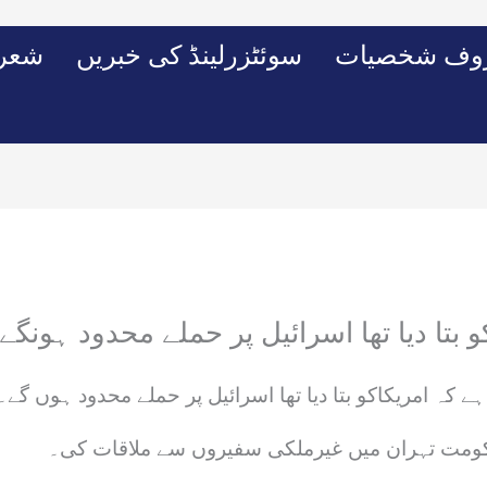
وف شخصیات
سوئٹزرلینڈ کی خبریں
شعرو
و بتا دیا تھا اسرائیل پر حملے محدود ہونگے،
ے کہ امریکاکو بتا دیا تھا اسرائیل پر حملے محدود ہوں گے۔
لحکومت تہران میں غیرملکی سفیروں سے ملاقات کی۔