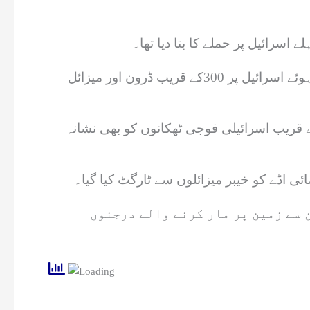
خیال رہے کہ گزشتہ شب ایران نے شام کے دارالحکومت دمشق میں ایرانی سفارتخانے پر حملے کا جواب دیتے ہوئے اسرائیل پر 300کے قریب ڈرون اور میزائل
کے قریب اسرائیلی فوجی ٹھکانوں کو بھی نشانہ
ئیلی علاقوں تک پہنچے، زمین سے زمین پر مار کرنے والے درجنوں