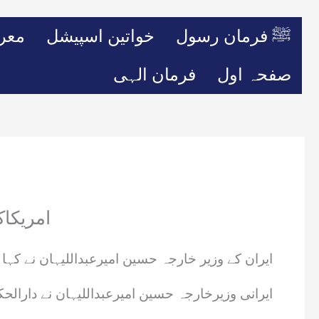
ﷺ فرمان رسول
خواتین اسپیشل
معر
صفحہ اول
فرمان الہی
امریکاک
ایران کے وزیر خارجہ حسین امیرعبداللیہان نے کہا ہ
ایرانی وزیرخارجہ حسین امیرعبداللیہان نے دارا