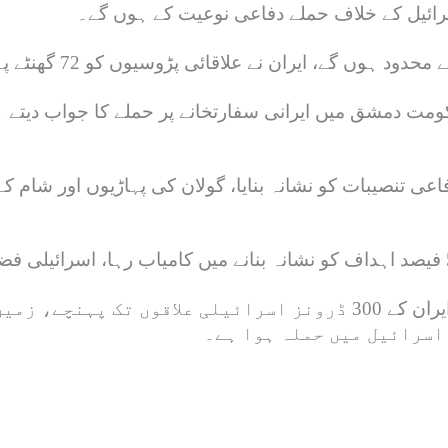
 اسرائیل کے خلاف حملے دفاعی نوعیت کے ہوں گے۔
ن نے علاقائی پڑوسیوں کو 72 گھنٹے پہلے اسرائیل پر حملے کا بتا دیا تھا۔
فاعی تنصیبات کو نشانہ بنایا، گولان کی پہاڑیوں اور شام 
دوسری جانب اسرائیلی فوج نے تصدیق کی ہے کہ ایران کے 300 ڈرونز اسرا
اسرائیل میں حملہ ہوا ہے۔