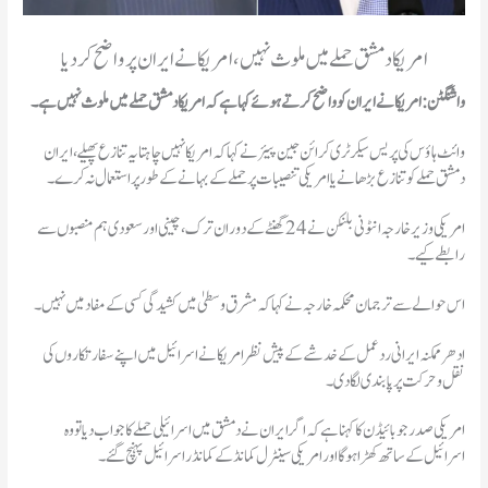
امریکا دمشق حملے میں ملوث نہیں، امریکا نے ایران پر واضح کر دیا
واشنگٹن: امریکا نے ایران کو واضح کرتے ہوئے کہا ہے کہ امریکا دمشق حملے میں ملوث نہیں ہے۔
وائٹ ہاؤس کی پریس سیکرٹری کرائن جین پیئر نے کہا کہ امریکا نہیں چاہتا یہ تنازع پھیلے، ایران
دمشق حملے کو تنازع بڑھانے یا امریکی تنصیبات پر حملے کے بہانے کے طورپر استعمال نہ کرے۔
امریکی وزیر خا رجہ انٹونی بلنکن نے 24 گھنٹے کے دوران ترک، چینی اور سعودی ہم منصبوں سے
رابطے کیے۔
اس حوالے سے ترجمان محکمہ خا رجہ نے کہا کہ مشرق وسطیٰ میں کشیدگی کسی کے مفاد میں نہیں۔
ادھر ممکنہ ایرانی رد عمل کے خدشے کے پیش نظر امریکا نے اسرائیل میں اپنے سفارتکاروں کی
نقل وحرکت پرپابندی لگادی۔
امریکی صدر جو بائیڈن کا کہنا ہے کہ اگر ایران نے دمشق میں اسرائیلی حملے کا جواب دیا تو وہ
اسرائیل کے ساتھ کھڑا ہوگا اور امریکی سینٹرل کمانڈ کے کمانڈر اسرائیل پہنچ گئے۔