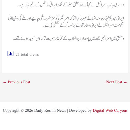
دوسری جانب اسرائیل نے کہا کہ وہ دمشق حملے کے ممکنہ ایرانی رد عمل کے لیے تیار ہے۔
ایرانی سپریم لیڈر خامنہ ای نے عید پر کہا تھا کہ اسرائیل کو سزاضرور ملنی چاہیے اور ملےگی، شیطانی
حکومت اسرائیل نے ایرانی سفارتخانے پر حملہ کرکے غلطی کی ہے۔
دمشق میں اسرائیلی حملے میں پاسداران انقلاب کے کمانڈر سمیت7 ارکان شہید ہوئے تھے۔
21 total views
←
Previous Post
Next Post
→
Copyright © 2026 Daily Roshni News | Developed by
Digital Web Caryons