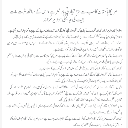
امریکا پاکستان کا سب سے بڑا تجارتی پارٹنر ہے، اس کے ساتھ مثبت بات
چیت کی جائیگی: وزیر خزانہ
اسلام آباد: وزیر خزانہ محمد اورنگزیب نے کہا ہےکہ تنخواہ دار طبقے کو اگلے بجٹ میں ریلیف دینے کے لیے پروگرام ترتیب دیا گیا ہے۔
اسلام آباد میں میڈیا سے گفتگو کرتے ہوئے وزیر خزانہ نے کہاکہ معاشی استحکام کے لیے اقدامات جاری ہیں، کاروباری طبقے کی
سہولت کے لیے اقدامات کر رہے ہیں، ایکسپورٹ کو بڑھانا ہے تو ہر سیکٹر کو کردار ادا کرنا ہوگا، ہمارے پاس ایسی مصنوعات ہیں جو بین
الاقوامی برانڈز بن سکتی ہیں، ہمیں برآمدات پر مبنی معاشی ترقی کو فروغ دینا ہے۔
انہوں نے کہا کہ پاکستان امریکا کے ساتھ تعمیری مذاکرات کرنے جا رہا ہے، امریکا پاکستان کا سب سے بڑا تجارتی پارٹنر ہے ، وزیر اعظم
کی ہدایت پر پاکستانی وفد امریکا جائے گا اور امریکا کے ساتھ مثبت بات چیت کی جائے گی۔
محمد اورنگزیب نے کہا کہ جولائی یا اس سے پہلے بجلی کے بلوں میں مزید کمی کرنے پر کام جاری ہے۔
انہوں نے کہا کہ تنخواہ دار طبقے کو اگلے بجٹ میں ریلیف دینے کے لیے پروگرام ترتیب دیا گیا ہے، ریلیف کی تفصیلات ابھی میڈیا کو
نہیں بتا سکتے اور ریلیف کی تفصیلات آئی ایم ایف کے پاس لے کر جائیں گے۔
انہوں نے کہا کہ بجٹ سازی کے لیے سرکاری اور نجی شعبے سے 98 فیصد تجاویز موصول ہوگئی ہیں، بجٹ تجاویز پر حکومت اور نجی
شعبہ ملک کر کام کر رہا ہے، بجٹ کو اسمبلی میں پیش کرنے سے پہلے متعلقین کو بتا دیا جائے گا کہ کن تجاویز پر عمل درآمد ہو سکتا ہے، جن
تجاویز پر عمل درآمد نہ ہو سکا اسکی وجوہات متعلقہ شعبے کوبتا دی جائیں گی۔
وزیر خزانہ کا کہنا تھا کہ یکم جولائی کو بجٹ حتمی شکل میں نافذ ہو جائے گا، یکم جولائی کےبعدبجٹ میں کوئی تبدیلی نہیں ہوگی، مقصد بجٹ
پرعمل درآمدکیلئے زیادہ وقت دینا ہے۔
محمد اورنگزیب نے مزید کہا کہ آئی ایم ایف کی طرف سے دیےگئےتمام اہداف پورے لیے ہیں، پرامید ہیں کہ آئی ایم ایف ایگزیکٹو
بورڈ مئی میں اسٹاف لیول معاہدے کی منظوری دے گا۔