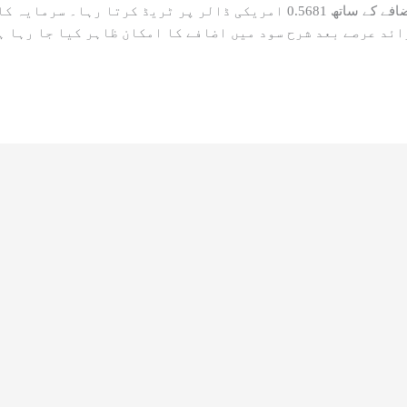
کرنسی مارکیٹ میں نیوزی لینڈ کا ڈالر (کیوی ڈالر) 0.1 فیصد اضافے کے ساتھ .5681
ائد عرصے بعد شرح سود میں اضافے کا امکان ظاہر کیا جا رہا ہ