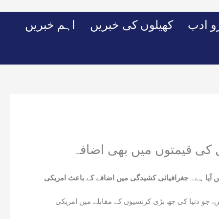
Skip
to
 ادب
کھیلوں کی خبریں
اہم خبریں
content
ل کی قیمتوں میں بھی اضافہ
یں آیا ہے۔ جغرافیائی کشیدگی میں اضافے کے باعث امریکی
کس، جو دنیا کی چھ بڑی کرنسیوں کے مقابلے میں امریکی