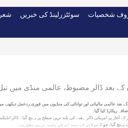
وف شخصیات
سوئٹزرلینڈ کی خبریں
شعرو
وں کے بعد ڈالر مضبوط، عالمی منڈی میں تی
 کے بعد عالمی مالیاتی اور توانائی کی منڈیوں میں فوری ردعمل دیکھنے م
افہ ریکارڈ کیا گیا۔
 کے آغاز پر امریکی ڈالر ہفتے کی بلند ترین سطح پر پہنچ گیا۔ ڈالر انڈی