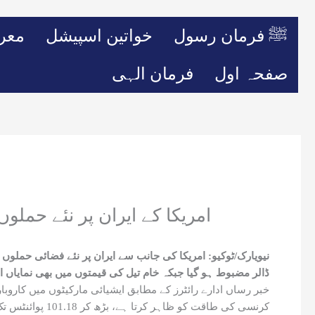
ﷺ فرمان رسول
خواتین اسپیشل
معر
صفحہ اول
فرمان الہی
امریکا کے ایران پر نئے حمل
نیویارک/ٹوکیو: امریکا کی جانب سے ایران پر نئے فضائی حملوں
ڈالر مضبوط ہو گیا جبکہ خام تیل کی قیمتوں میں بھی نمایاں اض
خبر رساں ادارے رائٹرز کے مطابق ایشیائی مارکیٹوں میں کاروبار
کرنسی کی طاقت کو ظاہر کرتا ہے، بڑھ کر 101.18 پوائنٹس تک پہنچ گیا، جو 2 جولائی کے بعد اس کی بلند ترین سطح ہے۔