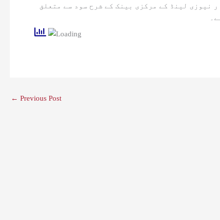
0 امریکی ڈالر پر ٹریڈ کرتا رہا۔ سرمایہ کار نیوزی لینڈ کے مرکزی بینک کے شرح سود سے متعلق
ے۔
←
Previous Post