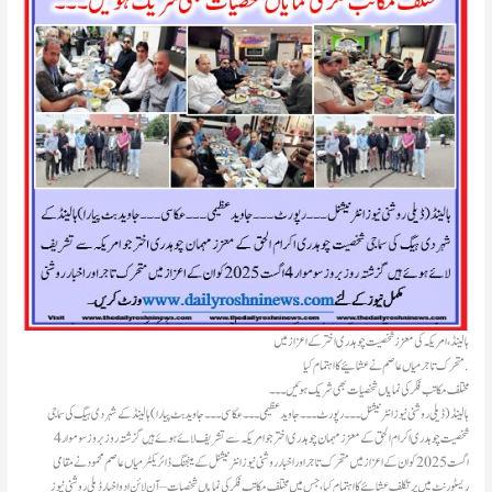
ہالینڈ، امریکہ کی معزز شخصیت چوہدری اختر کے اعزاز میں
متحرک تاجر میاں عاصم نے عشائیے کا اہتمام کیا .
مختلف مکاتب فکر کی نمایاں شخصیات بھی شریک ہوئیں۔۔۔
ہالینڈ(ڈیلی روشنی نیوز انٹرنیشنل ۔۔۔رپورٹ ۔۔۔جاوید عظیمی ۔۔۔ عکاسی۔۔۔جاوید بٹ پیارا ) ہالینڈ کے شہر دی ہیگ کی سماجی
شخصیت چوہدری اکرام الحق کے معزز مہمان چوہدری اختر جو امریکہ سے تشریف لائے ہوئے ہیں گزشتہ روز بروز سوموار 4
اگست 2025 کو ان کے اعزاز میں متحرک تاجر اور اخبار روشنی نیوز انٹر نیشنل کے مینجنگ ڈائریکٹر میاں عاصم محمود نے مقامی
ریسٹورنٹ میں پر تکلف عشائیے کا اہتمام کیا، جس میں مختلف مکاتب فکر کی نمایاں شخصیات – آن لائن ا دو اخبار ڈیلی روشنی نیوز