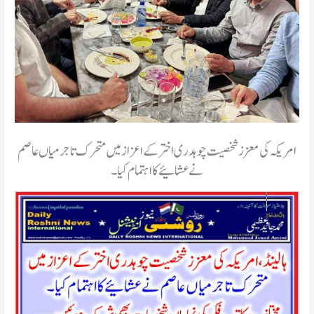
امریکہ کی معزز شخصیت چوہدری اختر کے اعزاز میں متحرک تاجر میاں عاصم
نے عشائیے کا اہتمام کیا ۔