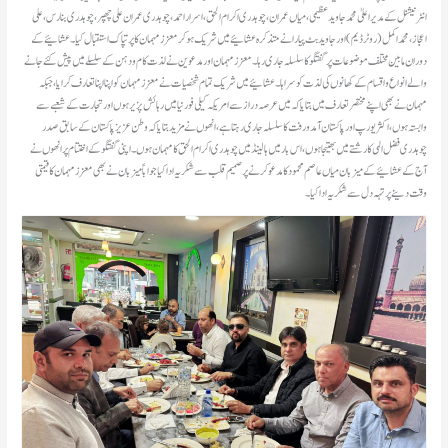
انٹرنیشنل کے مدیر اعلیٰ محمد جاوید عظیمی ، میاں عمران ، چوہدری اکرام الحق، اسرار احمد ،چوہدری عمران علی چھپر ، چوہدری بنارس،علی
اعجاز، محمد اکمل (روٹرڈیم ) اور جاوید بٹ پیارا نے متذکرہ عشائیے میں شریک ہو کر معزز مہمان کا پرتپاک استقبال کیا۔ عشائیے کے
دوران ما بين مختلف موضوعات پر گفتگو کا سلسلہ جاری رہا ۔ معزز مہمان اور مدعوین نے لذت کام و دہن کے سلسلے میں پیش کئے جانے
والے انواع و اقسام کے کھانوں کی لذت کو سراہا ۔ عشائیے میں شریک تمام شخصیات نے معزز مہمان کو اپنا اپنا تعارف کرایا ، جبکہ
مہمان نے بھی اپنے مختصر تعارف میں بتایا کہ میں عرصہ دراز سے امریکہ کیلی فورنیا میں رہائش پزیر ہوں اور تجارت کے شعبے سے
وابستہ ہوں ، اکثر یورپ اور پاکستان آمد و رفت کا سلسلہ جاری رہتا ہے ، انھوں نے مزید بتایا کہ وطن عزیز پاکستان کے سابق صدر
چوہدری فضل الہی کا رشتے میں بھتیجا ہوں ، اس بارمیں ہالینڈ میں چوہدری اکرام الحق کا مہمان ہوں ۔ اپنی گفتگو کے اختتام پر انھوں نے
آج کے عشائیے کے میزبان میاں عاصم محمود کا مدعو کرنے پر صمیم قلب سے شکریہ ادا کیا جواباً میزبان نے بھی معزز مہمان کا قیمتی
وقت دینے پر تہہ دل سے شکریہ ادا کیا۔