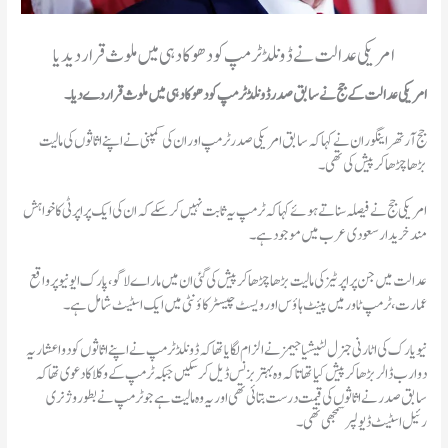
امریکی عدالت نے ڈونلڈ ٹرمپ کو دھوکا دہی میں ملوث قرار دیدیا
امریکی عدالت کے جج نے سابق صدر ڈونلڈ ٹرمپ کو دھوکا دہی میں ملوث قرار دے دیا۔
جج آرتھر اینگوران نے کہا کہ سابق امریکی صدر ٹرمپ اوران کی کمپنی نے اپنے اثاثوں کی مالیت
بڑھا چڑھا کر پیش کی تھی۔
امریکی جج نے فیصلہ سناتے ہوئے کہا کہ ٹرمپ یہ ثابت نہیں کر سکے کہ ان کی ایک پراپرٹی کا خواہش
مند خریدار سعودی عرب میں موجود ہے۔
عدالت میں جن پراپرٹیز کی مالیت بڑھا چڑھا کر پیش کی گئی ان میں مار اے لاگو، پارک ایونیو پر واقع
عمارت، ٹرمپ ٹاور میں پینٹ ہاؤس اور ویسٹ چیسٹر کاؤنٹی میں ایک اسٹیٹ شامل ہے۔
نیویارک کی اٹارنی جنرل لٹیشیا جیمز نے الزام لگایا تھا کہ ڈونلڈ ٹرمپ نے اپنے اثاثوں کو دو اعشاریہ
دو ارب ڈالر بڑھا کر پیش کیا تھا تاکہ وہ بہتر بزنس ڈیل کر سکیں جبکہ ٹرمپ کے وکلا کا دعوی تھا کہ
سابق صدر نے اثاثوں کی قیمت درست بتائی تھی اور یہ وہ مالیت ہے جو ٹرمپ نے بطور وژنری
رئیل اسٹیٹ ڈیولپر سمجھی تھی۔