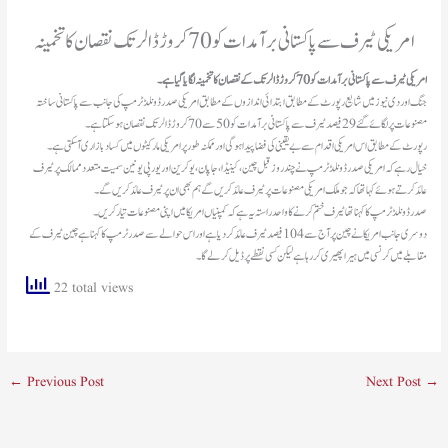
امریکی ٹیرف سے پاکستانی برآمدات کو 70 کروڑ ڈالر تک نقصان کا تخمینہ
امریکی ٹیرف سے پاکستانی برآمدات کو 70 کروڑ ڈالر تک کے نقصان کا تخمینہ لگایا گیا ہے۔
جنگ اور دی نیوز میں شایع رپورٹ کے مطابق ابتدائی اندازوں کے مطابق امریکی صدر ڈونلڈ ٹرمپ کی جانب سے پاکستانی ساختہ
مصنوعات پر لگائے گئے 29 فیصد ٹیرف سے پاکستانی برآمدات کو 50 سے 70 کروڑ ڈالر تک نقصان ہو سکتا ہے۔
رپورٹ کے مطابق اس امریکی اقدام سے بے یقینی کی فضا پیدا ہو گی اور ممکنہ طور پر امریکی مارکیٹوں میں کساد بازاری آ سکتی ہے۔
خیال رہے کہ امریکی صدر ڈونلڈ ٹرمپ نے چند روز قبل چین، کینیڈا، جاپان، یوکرین اور یورپی یونین سمیت متعدد ممالک پر ٹیرف
عائد کرتے ہوئے کہا تھا کہ جو ملک امریکی مصنوعات پر ٹیرف عائد کریں گے ہم بھی ان پر ٹیرف عائد کریں گے۔
صدر ڈونلڈ ٹرمپ کا کہنا تھا ٹیرف ختم کرنے کا واحد راستہ یہ ہے کہ کمپنیاں امریکا میں اپنی مصنوعات تیار کریں۔
دوسری جانب امریکا نے چین پر آج سے 104 فیصد ٹیرف عائد کر دیا ہے اور اس حوالے سے صدر ٹرمپ کا کہنا ہے چین ٹیرف کے
مقابلے میں کرنسی میں ہیرا پھیری کر رہا ہے لیکن کسی نقطے پر ڈیل کر لے گا۔
22 total views
←
Previous Post
Next Post
→