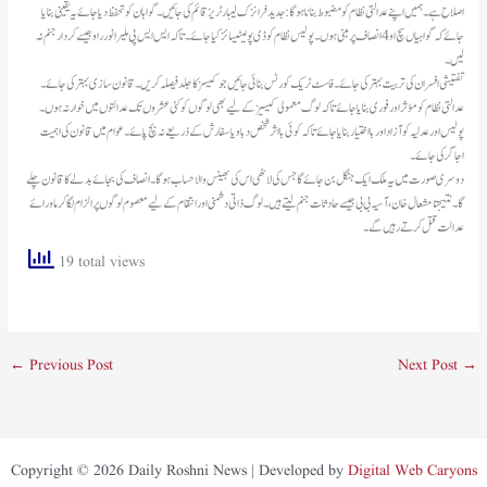
اصلاح ہے۔ہمیں اپنے عدالتی نظام کو مضبوط بنانا ہوگا:جدید فرانزک لیبارٹریز قائم کی جائیں۔گواہان کو تحفظ دیا جائے یہ یقینی بنایا
جائے کہ گواہیاں سچ او4 انصاف پر مبنی ہوں۔پولیس نظام کو ڈی پولیٹیسائز کیا جائے۔ تاکہ ایس ایس پی ملیر انور راو جیسے کردار جنم نہ
لیں۔
تفتیشی افسران کی تربیت بہتر کی جائے۔فاسٹ ٹریک کورٹس بنائی جائیں جوکیسز کا جلد فیصلہ کریں۔قانون سازی بہتر کی جائے۔
عدالتی نظام کو مؤثر اور فوری بنایا جائے تاکہ لوگ معمولی کیسیز کے لیے بھی لوگوں کو کئی عشروں تک عدالتوں میں خوار نہ ہوں۔
پولیس اور عدلیہ کو آزاد اور بااختیار بنایا جائے تاکہ کوئی بااثر شخص دباو یا سفارش کے ذریعے نہ بچ پائے ۔عوام میں قانون کی اہمیت
اجاگر کی جائے۔
گا۔نتیجتا مشعال خان، آسیہ بی بی جیسے حادثات جنم لیتے ہیں۔لوگ ذاتی دشمنی اور انتقام کے لیے معصوم لوگوں پر الزام لگا کر ماورائے
عدالت قتل کرتے رہیں گے۔
19 total views
←
Previous Post
Next Post
→
Copyright © 2026 Daily Roshni News | Developed by
Digital Web Caryons