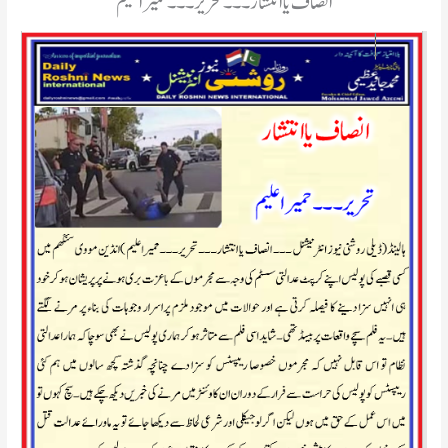
انصاف یا انتشار۔۔۔ تحریر۔۔۔حمیراعلیم