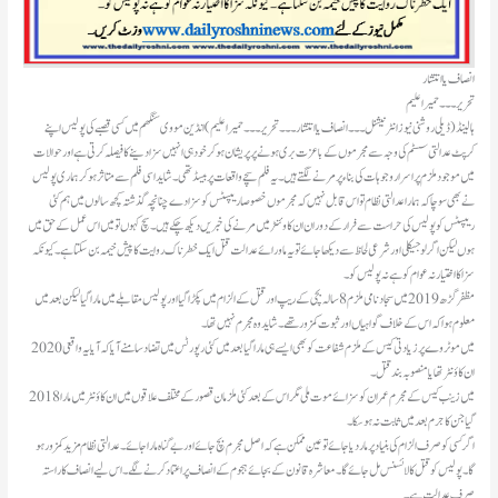
انصاف یا انتشار
تحریر۔۔۔حمیراعلیم
کرپٹ عدالتی سسٹم کی وجہ سے مجرموں کے باعزت بری ہونے پر پریشان ہو کر خود ہی انہیں سزا دینے کا فیصلہ کرتی ہے اور حوالات
میں موجود ملزم پراسرار وجوہات کی بناء پر مرنے لگتے ہیں۔یہ فلم سچے واقعات پر بیسڈ تھی۔شاید اسی فلم سے متاثر ہو کر ہماری پولیس
نے بھی سوچا کہ ہمارا عدالتی نظام تو اس قابل نہیں کہ مجرموں خصوصا ریپسٹس کو سزا دے چنانچہ گذشتہ کچھ سالوں میں ہم کئی
ریپسٹس کو پولیس کی حراست سے فرار کے دوران ان کاوئنٹر میں مرنے کی خبریں دیکھ چکے ہیں۔سچ کہوں تو میں اس عمل کےحق میں
ہوں لیکن اگر لوجیکلی اور شرعی لحاظ سے دیکھا جائے تو یہ ماورائے عدالت قتل ایک خطرناک روایت کا پیش خیمہ بن سکتا ہے۔کیونکہ
سزا کا اختیار نہ عوام کو ہے نہ پولیس کو۔
معلوم ہوا کہ اس کے خلاف گواہیاں اور ثبوت کمزور تھے۔شاید وہ مجرم نہیں تھا۔
2020 میں موٹر وے پر زیادتی کیس کے ملزم شفاعت کو بھی ایسے ہی مارا گیابعد میں کئی رپورٹس میں تضاد سامنے آیا کہ آیا یہ واقعی
ان کاؤنٹر تھا یا منصوبہ بند قتل۔
2018 میں زینب کیس کے مجرم عمران کو سزائے موت ملی مگر اس کے بعد کئی ملزمان قصور کے مختلف علاقوں میں ان کاؤنٹر میں مارا
گیا جن کا جرم بعد میں ثابت نہ ہو سکا۔
اگر کسی کو صرف الزام کی بنیاد پر مار دیا جائے تو عین ممکن ہے کہ اصل مجرم بچ جائے اور بے گناہ مارا جائے۔عدالتی نظام مزید کمزور ہو
گا۔پولیس کو قتل کا لائسنس مل جائے گا۔معاشرہ قانون کے بجائے ہجوم کے انصاف پر اعتماد کرنے لگے۔اس لیےانصاف کا راستہ
صرف عدالت ہے۔