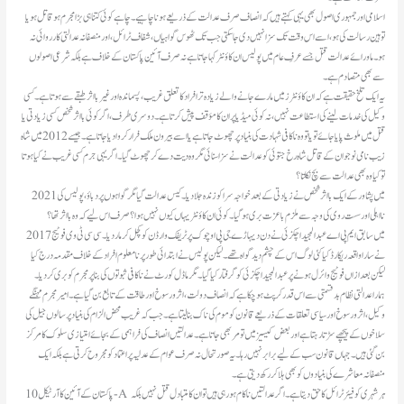
توہین رسالت کی ہو، اسے اس وقت تک سزا نہیں دی جا سکتی جب تک ٹھوس گواہیاں، شفاف ٹرائل، اور منصفانہ عدالتی کارروائی نہ
ہو۔ ماورائے عدالت قتل جسے عرفِ عام میں پولیس ان کاؤنٹرکہا جاتا ہے نہ صرف آئین پاکستان کے خلاف ہے بلکہ شرعی اصولوں
سے بھی متصادم ہے۔
وکیل کی خدمات لینے کی استطاعت نہیں، نہ کوئی میڈیا پر ان کا مؤقف پیش کرتا ہے۔ دوسری طرف، اگر کوئی بااثر شخص کسی زیادتی یا
قتل میں ملوث پایا جائے تو یا تو وہ ناکافی شہادت کی بنیاد پر چھوٹ جاتا ہے یا اسے بیرون ملک فرار کروا دیا جاتا ہے۔جیسے 2012 میں شاہ
زیب نامی نوجوان کے قاتل شاہ رخ جتوئی کو عدالت نے سزا سنائی مگر وہ دیت دے کر چھوٹ گیا۔اگر یہی جرم کسی غریب نے کیا ہوتا
تو کیا وہ بھی عدالت سے بچ نکلتا؟
2021 میں پشاور کے ایک بااثر شخص نے زیادتی کے بعد خواجہ سرا کو زندہ جلا دیا۔کیس عدالت گیا مگر گواہوں پر دباؤ، پولیس کی
نااہلی اور سست روی کی وجہ سے ملزم باعزت بری ہو گیا۔ کوئی ان کاؤنٹر یہاں کیوں نہیں ہوا؟ صرف اس لیے کہ وہ بااثر تھا؟
2017 میں سابق ایم پی اے عبد المجید اچکزئی نے دن دیہاڑے جی پی او چوک پرٹریفک وارڈن کو کچل کر مار دیا۔سی سی ٹی وی فوٹیج
نے سارا واقعہ ریکارڈ کیا کئی لوگ اس کے چشم دید گواہ تھے۔لیکن پولیس نے ابتدائی طور پر نامعلوم افراد کے خلاف مقدمہ درج کیا
لیکن بعد ازاں فوٹیج وائرل ہونے پر عبدالمجید اچکزئی کو گرفتار کیا گیا۔مگر ماڈل کورٹ نے ناکافی ثبوتوں کی بنا پر مجرم کو بری کر دیا۔
وکیل، اثرورسوخ اور سیاسی تعلقات کے ذریعے قانون کو موم کی ناک بنا لیتا ہے۔ جب کہ غریب محض الزام کی بنیاد پر سالوں جیل کی
سلاخوں کے پیچھے سڑتا رہتا ہے اور بعض کیسیز میں تو مر بھی جاتا ہے۔ عدالتیں انصاف کی فراہمی کے بجائے امتیازی سلوک کا مرکز
بن گئی ہیں۔جہاں قانون سب کے لیے برابر نہیں رہا۔ یہ صورتحال نہ صرف عوام کے عدلیہ پر اعتماد کو مجروح کرتی ہے بلکہ ایک
منصفانہ معاشرے کی بنیادوں کو بھی ہلا کر رکھ دیتی ہے۔