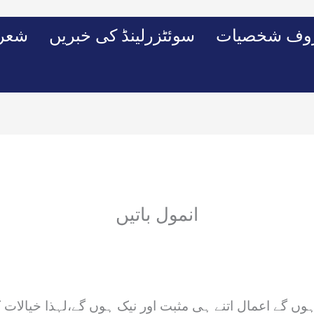
وف شخصیات
سوئٹزرلینڈ کی خبریں
شعرو
انمول باتیں
ہوں گے اعمال اتنے ہی مثبت اور نیک ہوں گے،لہذا خیالات 