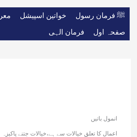
ﷺ فرمان رسول
خواتین اسپیشل
معر
صفحہ اول
فرمان الہی
انمول باتیں
اعمال کا تعلق خیالات سے ہے،خیالات جتنے پاکیزہ 