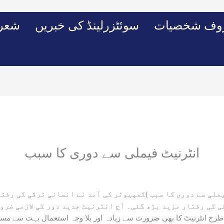
وف شخصیات
سوئٹزرلینڈ کی خبریں
شعرو
انٹرنیٹ فیملی سے دوری کا سبب
ی سے دوری کا سبب )کمپیوٹر کی آمد نے انسانی ترقی کی رفتار
ی کی رفتار مزید بڑھ گئی۔ آج انٹرنیٹ جدید دور کی لازمی ضرو
انٹرنیٹ کا بھی ضرورت سے زیادہ اور بلا وجہ استعمال بہت سے مسائل