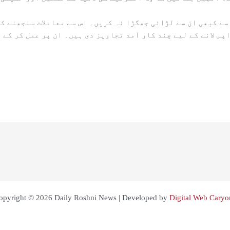
سے کبھی ان سے لڑائی جھگڑا نہ کریں۔ اس سے معاملات سلجھنے ک
س لانے کے لیے چند کار آمد تجاویز دی ہیں۔ ان پر عمل کر کے ت
opyright © 2026 Daily Roshni News | Developed by
Digital Web Caryo