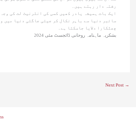
رشتہ دار رہتے ہیں۔
ایک بات ہمیشہ یادر کھیں کسی کی انٹرنیٹ لت کی وجہ 
سائبر دنیا سے باہر نکال کر جیتی جاگتی دنیا میں واپ
چھٹکارا دلایا جاسکتا ہے۔
بشکریہ ماہنامہ روحانی ڈائجسٹ مئی 2024
Next Post
→
ns