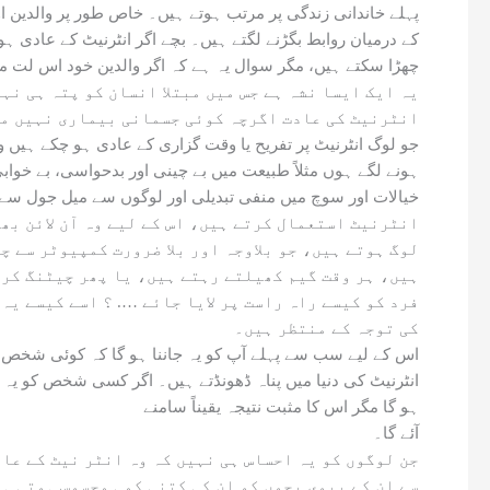
پہلے خاندانی زندگی پر مرتب ہوتے ہیں۔ خاص طور پر والدین ا
کے درمیان روابط بگڑنے لگتے ہیں۔ بچے اگر انٹرنیٹ کے عادی ہو
چھڑا سکتے ہیں، مگر سوال یہ ہے کہ اگر والدین خود اس لت می
یہ ایک ایسا نشہ ہے جس میں مبتلا انسان کو پتہ ہی نہ
انٹرنیٹ کی عادت اگرچہ کوئی جسمانی بیماری نہیں مگر
جو لوگ انٹرنیٹ پر تفریح یا وقت گزاری کے عادی ہو چکے ہیں
ہونے لگے ہوں مثلاً طبیعت میں بے چینی اور بدحواسی، بے خوابی
خیالات اور سوچ میں منفی تبدیلی اور لوگوں سے میل جول سے
انٹرنیٹ استعمال کرتے ہیں، اس کے لیے وہ آن لائن بھ
لوگ ہوتے ہیں، جو بلاوجہ اور بلا ضرورت کمپیوٹر سے 
ہیں، ہر وقت گیم کھیلتے رہتے ہیں، یا پھر چیٹنگ کر 
فرد کو کیسے راہ راست پر لایا جائے …. ؟ اسے کیسے یہ 
کی توجہ کے منتظر ہیں۔
اس کے لیے سب سے پہلے آپ کو یہ جاننا ہو گا کہ کوئی شخص ان
انٹرنیٹ کی دنیا میں پناہ ڈھونڈتے ہیں۔ اگر کسی شخص کو یہ
ہو گا مگر اس کا مثبت نتیجہ یقیناً سامنے
آئے گا۔
جن لوگوں کو یہ احساس ہی نہیں کہ وہ انٹر نیٹ کے عاد
سے ان کے بیوی بچوں کو ان کی کتنی کمی محسوس ہوتی ہ