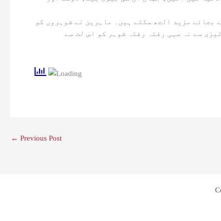
ے بجائے مزید الجھ سکتے ہیں۔ ماہرین نے شوہروں کو
یزی سے نہ سہی رفتہ رفتہ شوہر کو اس لت سے
←
Previous Post
C