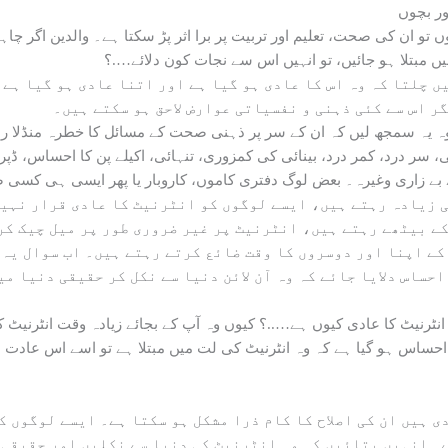
ور بچوں
ں تو ان کی صحت، تعلیم اور تربیت پر برا اثر پڑ سکتا ہے۔ والدین اگر 
ں مبتلا ہو جائیں، تو انہیں اس سے نجات کون دلائے….؟
یں چلتا کہ وہ اس کا عادی ہو گیا ہے اور اتنا عادی ہو گیا ہے
 اس سے کئی ذہنی و نفسیاتی عوارض لاحق ہو سکتے ہیں۔
 وہ یہ سمجھ لیں کہ ان کے سر پر ذہنی صحت کے مسائل کا خطرہ منڈلا 
، سر درد، کمر درد، بینائی کی کمزوری، تنہائی، اکیلے پن کا احساس، ڈپر
 بے زاری وغیرہ۔ بعض لوگ دفتری کاموں، کاروبار یا پھر ایسی ہی کسی
ی زیادہ رہتے ہیں، ایسے لوگوں کو انٹرنیٹ کا عادی قرار نہیں
چکے بیٹھے رہتے ہیں، انٹرنیٹ پر غیر ضروری طور پر میل چیک ک
کے اپنا اور دوسروں کا وقت ضائع کرتے رہتے ہیں۔ اب سوال یہ 
احساس دلایا جائے کہ وہ آن لائن دنیا سے نکل کر حقیقی دنیا م
ٹرنیٹ کا عادی کیوں ہے…..؟ کیوں وہ آپ کے بجائے زیادہ وقت انٹرنیٹ ک
 احساس ہو گیا ہے کہ وہ انٹرنیٹ کی لت میں مبتلا ہے تو اسے اس عادت 
ی ہیں ان کی اصلاح کا کام ذرا مشکل ہو سکتا ہے۔ ایسے لوگوں ک
ے۔ انہیں بتائیں کہ وہ انٹرنیٹ کی دنیا سے نکلیں اور حقیقی 