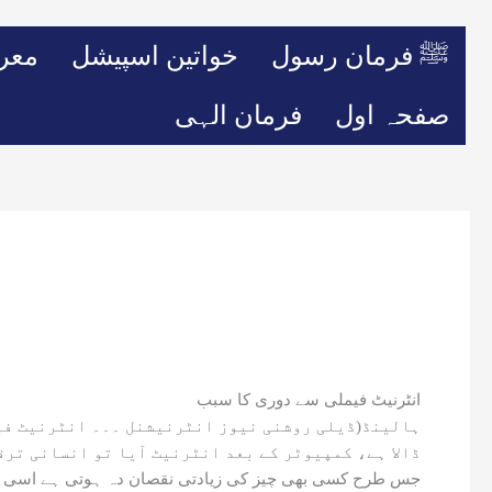
ﷺ فرمان رسول
خواتین اسپیشل
معر
صفحہ اول
فرمان الہی
انٹرنیٹ فیملی سے دوری کا سبب
ہالینڈ(ڈیلی روشنی نیوز انٹرنیشنل ۔۔۔ انٹرنیٹ فیمل
ڈالا ہے، کمپیوٹر کے بعد انٹرنیٹ آیا تو انسانی ترق
جس طرح کسی بھی چیز کی زیادتی نقصان دہ ہوتی ہے اسی طرح 