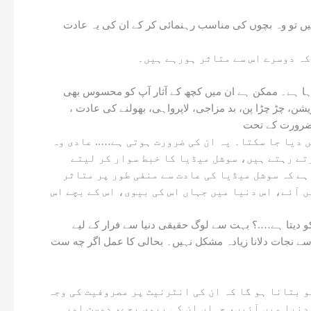
چاہیں تو وہ بچوں کی مناسب رہنمائی کر کے ان کی یہ عادت
 کہ دوسرے اس سے متاثر ہورہے ہیں۔
رہا ہے۔ ممکن ہے ان میں کچھ کے آثار آپ کو محسوس بھی
یشن، چڑ چڑا پن، بد مزاجی، لاپرواہی، بھولنے کی عادت ،
 ضرورت کے تحت
 دیا جا سکتا۔ یہ ان کی ضرورت ہوتی ہے….. عادی وہ
رتے رہتے ہیں، سوشل میڈیا کا خبط سوار کر لیتے
ہے کہ سوشل میڈیا کی عادت سے منفی طور پر متاثر
یں آئے، اس دنیا میں جہاں اس کی بیوی، اس کے بچے اس
و دیتا ہے….؟ بہت سے لوگ حقیقی دنیا سے فرار کے لیے
سے نجات دلانا زیادہ مشکل نہیں۔ بحالی کا عمل اگر چه ست
و بتانا ہو گا کہ ان کی انٹرنیٹ پر مصروفیت کی وجہ
دنیا میں آئیں، جہاں ان کی بیوی بچے، دوست اور