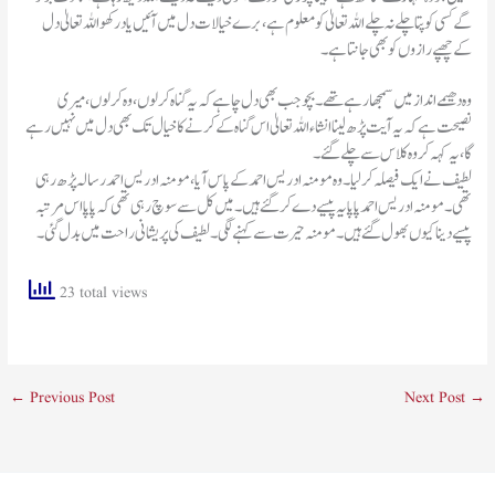
گے کسی کو پتا چلے نہ چلے اللہ تعالیٰ کو معلوم ہے،برے خیالات دل میں آئیں یاد رکھو اللہ تعالیٰ دل
کے چھپے رازوں کو بھی جانتا ہے۔
وہ دھیمے انداز میں سمجھا رہے تھے۔بچو جب بھی دل چاہے کہ یہ گناہ کر لوں،وہ کر لوں،میری
نصیحت ہے کہ یہ آیت پڑھ لینا انشاء اللہ تعالیٰ اس گناہ کے کرنے کا خیال تک بھی دل میں نہیں رہے
گا،یہ کہہ کر وہ کلاس سے چلے گئے۔
لطیف نے ایک فیصلہ کر لیا۔وہ مومنہ ادریس احمد کے پاس آیا،مومنہ ادریس احمد رسالہ پڑھ رہی
تھی۔مومنہ ادریس احمد پاپا یہ پیسے دے کر گئے ہیں۔میں کل سے سوچ رہی تھی کہ پاپا اس مرتبہ
پیسے دینا کیوں بھول گئے ہیں۔مومنہ حیرت سے کہنے لگی۔لطیف کی پریشانی راحت میں بدل گئی۔
23 total views
←
Previous Post
Next Post
→