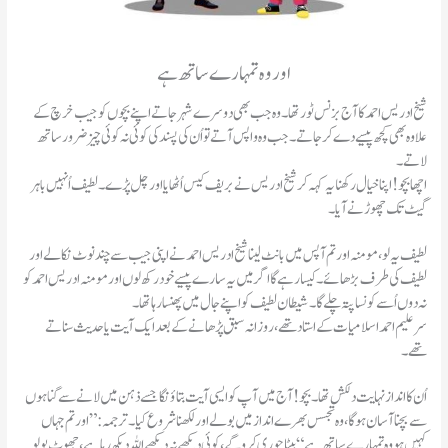
اور وہ تمہارے ساتھ ہے
شیخ ادریس احمد کا آج بزنس ٹور تھا۔وہ جب بھی دوسرے شہر جاتے اپنے بچوں کو جیب خرچ کے
علاوہ بھی کچھ پیسے دے کر جاتے۔جب وہ واپس آتے تو اُن کی پسند کی کوئی نہ کوئی چیز ضرور ساتھ
لاتے۔
اچھا بچو!اپنا خیال رکھنا یہ کہہ کر شیخ ادریس نے بریف کیس اُٹھایا اور چل پڑے۔لطیف اُنہیں باہر
گیٹ تک چھوڑنے آیا۔
لطیف یہ لو،مومنہ اور تم آپس میں بانٹ لینا شیخ ادریس احمد نے اپنی جیب سے چند نوٹ نکالے اور
لطیف کی طرف بڑھائے۔کیسا رہے گا اگر میں یہ سارے پیسے خود رکھ لوں اور مومنہ ادریس احمد کو
نہ دوں اُسے کونسا پتہ چلے گا۔شیطان لطیف کو اپنے جال میں پھنسا رہا تھا۔
سر علیم احمد اسلامیات کے استاد تھے،روزانہ سبق پڑھانے کے بعد ایک آیت یا حدیث سناتے
تھے۔
اُن کا انداز نہایت دلکش تھا۔بچو!آج میں آپ کو ایسی آیت بتاؤنگا جسے ذہن میں لانے سے گناہوں
سے بچنا آسان ہو گا،وہ تجسس بھرے انداز میں بولے اور لکھنا شروع کیا۔ترجمہ:”اور تم جہاں
کہیں ہو وہ تمہارے ساتھ ہے“ بیٹا چوری کرو گے،کوئی دیکھے نہ دیکھے اللہ دیکھ رہا ہے،جھوٹ بولو