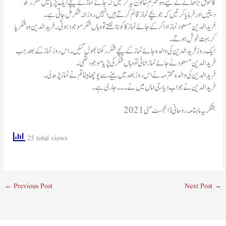
کا شوق بڑھانے کے لیے وہ محترم خاتون یہ کرتیں کہ جائے نماز کے نیچے ایک پڑیا میں شکر رکھ
دیتیں اور فرمایا کرتیں کہ جو بچے نماز قائم کرتے ہیں انہیں روزانہ شکر مل جاتی ہے۔
فرید الدین مسعود نماز ادا کر کے جائے نماز کا کونا الٹتے تو وہاں شکر موجود ہوتی۔ فرید الدین وہ شکر پا
کر بہت خوش ہوتے۔
ایک روز فرید الدین کی والدہ جائے نماز کے نیچے شکر رکھنا بھول گئیں۔ اس روز نماز کے بعد جب
فرید الدین مسعود نے جائے نماز اٹائی تو وہاں شکر کی پڑیا موجود تھی۔
فرید الدین کی والدہ محترمہ نے اس روز بعد میں بیٹے سے پوچھا بیٹا تم نے نماز پڑھ لی۔
فرید الدین نے جواب دیا ، جی اماں میں نے۔۔۔جاری ہے۔
بشکریہ ماہنامہ روحانی ڈائجسٹ مئی 2021
25 total views
←
Previous Post
Next Post
→