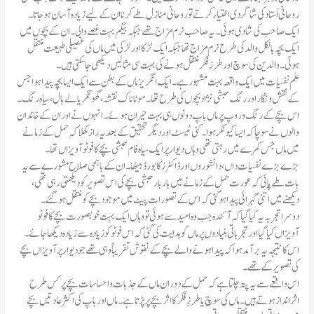
روحانی اُستاد کی شاگردی اختیار کرتے تو روحانی منازل طے کرنا ان کے لیے زیادہ آسان ہوجاتا۔
ایک صاحب کی شادی ہوئی۔ یہ صاحب نرم مزاج تھے جبکہ بیگم بہت غصے والی۔ ان کے بچوں میں
ایک بچہ بالکل والد کی طرح نرم مزاج تھا جبکہ ایک لڑکا اور لڑکی میں ماں کی غصیلی طبیعت منتقل
ہوئی۔ والدین کی سوچ اور طرز فکر منتقل ہونے کی بہت سی مثالیں دیکھی جاسکتی ہیں۔
علم نفسیات میں ایک واقعہ بہت مشہور ہے۔ ایک انگریز ماں کے بطن سے ایک ایسا بچہ پیدا ہوا جس
کے نقش و نگار اور رنگ حبشی نژاد بچوں کی طرح تھا۔ موٹا ناک نقشہ، گھونگریالے بال، سیاہ رنگ۔
اس بچے کے رنگ و روپ پر ماں باپ دونوں ہی بہت حیران ہوئے۔ انہوں نے اور ان کے خاندان
والوں نے سوچا کہ ایسا کیونکر ہوا۔ کئی ٹیسٹ اور دیگر تحقیق کے بعد یہ راز کھلا کہ حمل کے زمانے
میں ماں جس کمرے میں رہتی تھی وہاں دیوار پر ایک سیاہ فام حبشی بچے کا فوٹو آویزاں تھا۔
بڑے بڑے نفسیات داں، دانشوروں اور ڈاکٹرز کا بورڈ بیٹھا ۔ ان کے باہمی صلاح مشورے سے یہ
بات طے پائی کہ عورت حمل کے زمانے میں بار بار حبشی بچے کی اس تصویر کو دیکھتی رہی تھی،
دیکھنے میں اتنی گہرائی پیدا ہوگئی کہ اس کے تصورات پیٹ میں موجود بچے کو منتقل ہوگئے۔
دوسرا تجربہ یہ کیا گیا کہ آئندہ جب وہ امید سے ہوئی تو وہاں ایک بہت خوبصورت بچے کا فوٹو
آویزاں کیا گیا اور تجرباتی بنیادوں پر ماں کو ہدایت کی گئی کہ اس فوٹو کو زیادہ سے زیادہ دیکھا جائے۔
اس کا نتیجہ یہ برآمد ہوا کہ پیدا ہونے والے بچے کے نقوش تقریباً وہی تھے جو دیوار پر آویزاں بچے
کی تصویر کے تھے۔
اس واقعے سے یہ پتہ چلتا ہے کہ حمل کے دوران ماں کے جذبات و احساسات بچے پر کس طرح
اثرانداز ہوتے ہیں۔ ماں کی سوچ یا طرزِ فکر کا اثر بچے پر پڑتا ہے۔ ماں اور باپ کی اکثر عادتیں بچے