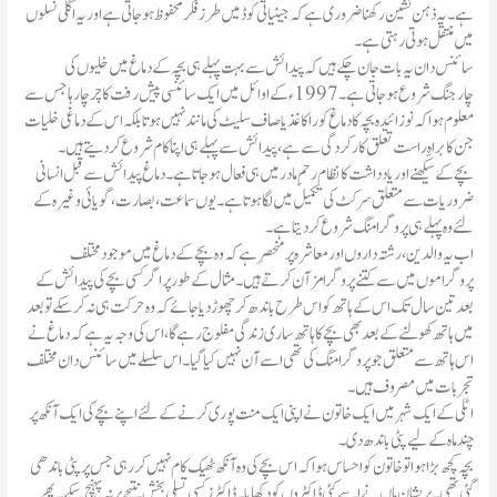
ہے۔ یہ ذہن نشین رکھنا ضروری ہے کہ جینیاتی کوڈ میں طرز فکر محفوظ ہوجاتی ہے اور یہ اگلی نسلوں
میں منتقل ہوتی رہتی ہے۔
سائنس دان یہ بات جان چکے ہیں کہ پیدائش سے بہت پہلے ہی بچہ کے دماغ میں خلیوں کی
چارجنگ شروع ہوجاتی ہے۔1997ء کے اوائل میں ایک سائنسی پیش رفت کا چرچا رہا جس سے
معلوم ہوا کہ نوزائیدہ بچہ کا دماغ کورا کاغذ یا صاف سلیٹ کی مانند نہیں ہوتا بلکہ اس کے دماغی خلیات
جن کا براہِ راست تعلق کارکردگی سے ہے، پیدائش سے پہلے ہی اپنا کام شروع کردیتے ہیں۔
بچے کے سیکھنے اور یادداشت کا نظام رحمِ مادر میں ہی فعال ہوجاتا ہے۔ دماغ پیدائش سے قبل انسانی
ضروریات سے متعلق سرکٹ کی تکمیل میں لگا ہوتا ہے۔ یوں سماعت، بصارت، گویائی وغیرہ کے
لئے وہ پہلے ہی پروگرامنگ شروع کردیتا ہے۔
اب یہ والدین، رشتہ داروں اور معاشرہ پر منحصر ہے کہ وہ بچے کے دماغ میں موجود مختلف
پروگراموں میں سے کتنے پروگرامز آن کرتے ہیں۔ مثال کے طور پر اگر کسی بچے کی پیدائش کے
بعد تین سال تک اس کے ہاتھ کو اس طرح باندھ کر چھوڑدیا جائے کہ وہ حرکت ہی نہ کرسکے تو بعد
میں ہاتھ کھولنے کے بعد بھی بچے کا ہاتھ ساری زندگی مفلوج رہے گا ، اس کی وجہ یہ ہے کہ دماغ نے
اس ہاتھ سے متعلق جو پروگرامنگ کی تھی اسے آن نہیں کیا گیا۔ اس سلسلے میں سائنس دان مختلف
تجربات میں مصروف ہیں۔
اٹلی کے ایک شہر میں ایک خاتون نے اپنی ایک منت پوری کرنے کے لئے اپنے بچے کی ایک آنکھ پر
چند ماہ کے لیے پٹی باندھ دی۔
بچہ کچھ بڑا ہوا تو خاتون کو احساس ہوا کہ اس بچے کی وہ آنکھ ٹھیک کام نہیں کررہی جس پرپٹی باندھی
گئی تھی۔ پریشان ماں نے اسے کئی ڈاکٹروں کو دکھایا۔ ڈاکٹرز کسی تسلی بخش نتیجے پر نہ پہنچ سکے۔ پھر