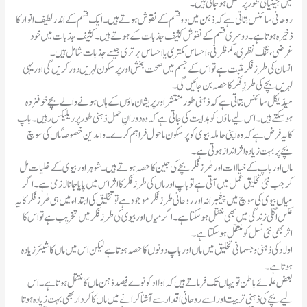
میں جینیاتی طور پر منتقل ہوجاتی ہیں۔
روحانی سائنس بتاتی ہے کہ ذہن میں دو قسم کے نقوش ہوتے ہیں۔ ایک قسم کے اندر لطیف انوار کا
ذخیرہ ہوتا ہے۔ دوسری قسم کے نقوش کثیف جذبات کے ہوتے ہیں۔ کثیف جذبات میں خود
غرضی، تنگ نظری، کم ظرفی، احساس کمتری یا احساس برتری جیسے جذبات شامل ہیں۔
انسان کی طرز فکر مثبت ہے تو اس کے جسم میں صحت بخش اور پرسکون لہریں دور کریں گی اور یہی
لہریں بچے کی طرزِ فکر کا حصہ بن جائیں گی۔
میڈیکل سائنس بتاتی ہے کہ ذہنی طور منتشر اور پریشان ماؤں کے ہاں ہونے والے بچے خوفزدہ
ہوسکتے ہیں۔ اس لیے ماؤں کو ہدایت کی جاتی ہے کہ وہ دورانِ حمل ذہنی طور پر ریلیکس رہیں۔ باپ
کا یہ فرض ہے کہ وہ اپنی حاملہ بیوی کو پرسکون ماحول فراہم کرے۔ والدین خصوصاً ماں کی سوچ
بچے پر بہت زیادہ اثر انداز ہوتی ہے۔
ماں اور باپ کے خیالات اور طرز فکر بچے کی جین کا حصہ ہوتے ہیں۔ شوہر اور بیوی کے خلیات مل
کر جب نئی تخلیق عمل میں آتی ہے تو باپ اور ماں کی طرز فکر کا اثر اس میں پایا جانا لازمی ہے۔ اگر
میاں بیوی کی سوچ میں پیغمبرانہ اور روحانی طرزفکر موجود ہے تو تخلیق کی ابتداء میں ہی طرزفکر کا یہ
عکس اگلی زندگی میں بھی منتقل ہوسکتا ہے۔ اگر میاں اور بیوی کی طرز فکر میں تخریب ہے تو اس کا
اثر بھی نئی نسل کو منتقل ہوسکتا ہے۔
اولاد کی ذہنی و جسمانی تخلیق میں ماں اور باپ دونوں کا حصہ ہوتا ہے لیکن اس میں ماں کا شیئر زیادہ
ہوتا ہے۔
بعض علمائے باطن تو یہاں تک فرماتے ہیں کہ اولاد کو نوے فیصد ذہن ماں کا منتقل ہوتا ہے۔ اس
لیے بچے کی ذہنی تربیت اور اسے روحانی اقدار سے آشنا کرانے میں ماں کا کردار بھی بہت زیادہ ہوتا