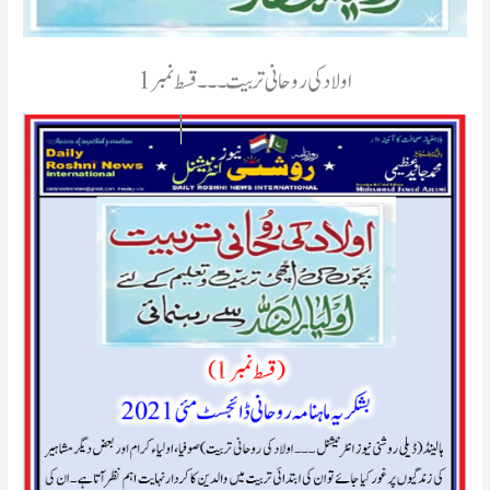
اولاد کی روحانی تربیت۔۔۔قسط نمبر1