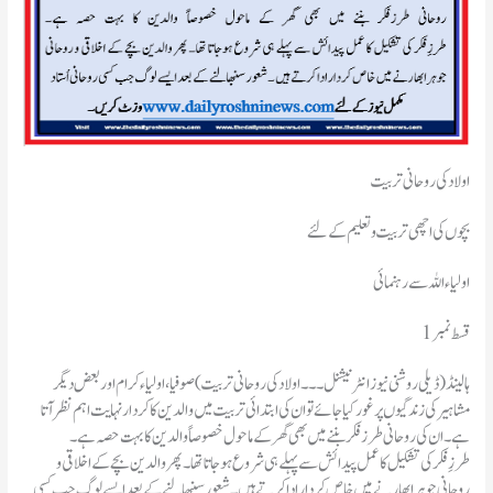
اولاد کی روحانی تربیت
بچوں کی اچھی تربیت و تعلیم کے لئے
اولیاء اللہ سے رہنمائی
قسط نمبر1
ہالینڈ(ڈیلی روشنی نیوز انٹرنیشنل ۔۔۔ اولاد کی روحانی تربیت)صوفیا، اولیاء کرام اور بعض دیگر
مشاہیر کی زندگیوں پر غور کیا جائے تو ان کی ابتدائی تربیت میں والدین کا کردار نہایت اہم نظر آتا
ہے۔ ان کی روحانی طرزفکر بننے میں بھی گھر کے ماحول خصوصاً والدین کا بہت حصہ ہے۔
طرزِفکر کی تشکیل کا عمل پیدائش سے پہلے ہی شروع ہوجاتا تھا۔ پھر والدین بچے کے اخلاقی و
روحانی جوہر ابھارنے میں خاص کردار ادا کرتے ہیں ۔ شعور سنبھالنے کے بعد ایسے لوگ جب کسی