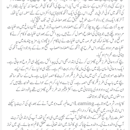
دنیا کے کئی ماہر ڈاکٹروں کے سامنے یہ کیس آیا۔ اس بچے کی آنکھ کا کئی طرح معائنہ کیا گیا ۔ بظاہر اس
کی آنکھ میں کوئی خرابی نہ تھی۔ اس بچے کی ایک آنکھ کا نابینا پن ڈاکٹروں کے لئے معمہ بن گیا تھا۔
آخرکار ایک ماہر نیورولوجسٹ طویل تحقیق کے بعد معاملہ کی تہہ تک پہنچ گیا۔
جدید آلات کے ذریعے پتہ چلا کہ آنکھ کے اعضاء اور اعصاب تو نارمل ہیں لیکن دماغ میں وہ خلیات
مردہ ہوچکے ہیں جو بینائی کی اطلاع وصول کرتے ہیں۔ پیدائش کے بعد ان خلیات کو کام کرنے کا
موقع نہ مل سکا لہٰذا کچھ ہی عرصہ میں ان خلیات نے اپنا کام کرنا چھوڑ دیا۔ مزید چند ماہ میں یہ
خلیات مردہ ہوگئے اور اس طرح بچہ آنکھ کے اعضاء و اعصاب صحیح ہونے کے باوجود ایک آنکھ کی
بینائی سے محروم ہوگیا۔
بچے کو روحانی طرزِ فکر پر گامزن کرنے کی ابتداء بھی اس کی پیدائش سے پہلے ہی شروع ہوجاتی ہے۔
ایک روحانی انسان بننے میں بچے کی ماں کا کردار بہت اہم ہے۔ کتنے ہی اولیائے کرام کے ایسے
واقعات موجود ہیں کہ جن میں ماں کی طرزِ فکر اور تربیت کا حصہ نمایاں ہے۔ماں کے ساتھ ساتھ
بچے میں باپ کی طرزِ فکر کا بھی حصہ ہے۔ کئی بڑے اولیاء کرام کے حوالے سے شواہد ملتے ہیں کہ
ان کے والدین، دادا دادی یا نانا نانی میں سے اکثر پیغمبرانہ طرز فکر پر گامزن تھے یا خود اﷲ کے
دوستوں میں ان کا شمار ہوتا تھا۔
اس عالمِ رنگ و بو میں آنے کے بعد بچہ کی تربیت یا سیکھنے Learningکا نیا دور شرو ع ہوتا ہے۔
اس ابتدائی دور میں بھی ماں کا کردار اہم ہے۔
حضرت با با فرید گنج شکرؒ کے والد کا انتقال آپؒ کے بچپن میں ہی ہوگیا تھا۔ آپ کی ابتدائی تربیت
آپ کی والدہ نے کی۔ والدہ نے چاہا کہ بچہ کا نماز میں اﷲ تعالیٰ سے تعلق قائم ہوجائے۔ بچہ میں نماز