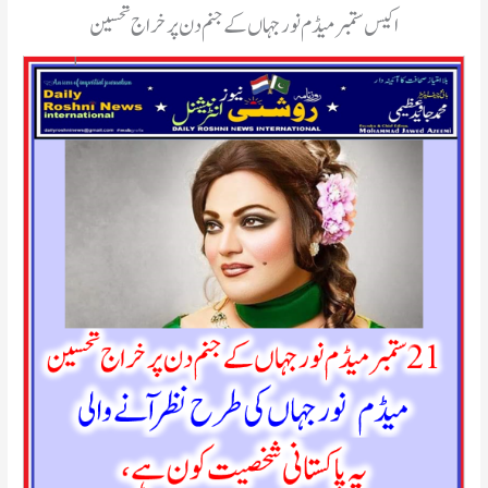
اکیس ستمبر میڈم نورجہاں کے جنم دن پر خراج تحسین