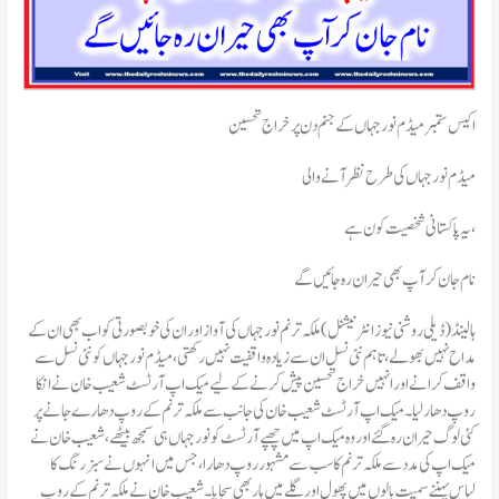
اکیس ستمبر میڈم نورجہاں کے جنم دن پر خراج تحسین
میڈم نورجہاں کی طرح نظرآنے والی
یہ پاکستانی شخصیت کون ہے،
نام جان کر آپ بھی حیران رہ جائیں گے
ہالینڈ(ڈیلی روشنی نیوز انٹرنیشنل )ملکہ ترنم نورجہاں کی آواز اور ان کی خوبصورتی کو اب بھی ان کے
مداح نہیں بھولے ،تاہم نئی نسل ان سے زیادہ واقفیت نہیں رکھتی ،میڈم نورجہاں کو نئی نسل سے
واقف کرانے اور انہیں خراج تحسین پیش کرنے کے لیے میک اپ آرٹسٹ شعیب خان نےانکا
روپ دھار لیا۔ میک اپ آرٹسٹ شعیب خان کی جانب سے ملکہ ترنم کے روپ دھارے جانے پر
کئی لوگ حیران رہ گئے اور وہ میک اپ میں چھپے آرٹسٹ کو نورجہاں ہی سمجھ بیٹھے ،شعیب خان نے
میک اپ کی مدد سے ملکہ ترنم کا سب سے مشہور روپ دھارا، جس میں انہوں نے سبز رنگ کا
لباس پہننے سمیت بالوں میں پھول اور گلے میں ہار بھی سجایا۔ شعیب خان نے ملکہ ترنم کے روپ