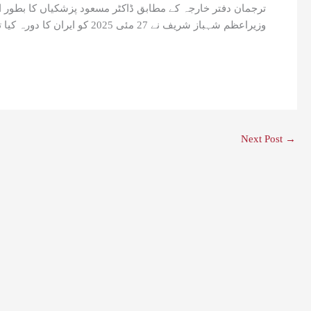
ترجمان دفتر خارجہ کے مطابق ڈاکٹر مسعود پزشکیاں کا بطور ای
وزیراعظم شہباز شریف نے 27 مئی 2025 کو ایران کا دورہ کیا تھا، ایرانی صدر کا دورہ پاکستان اور ایران کے برادرانہ تعلقات کو مزید مضبوط کرنے کا باعث بنے گا۔
Next Post
→