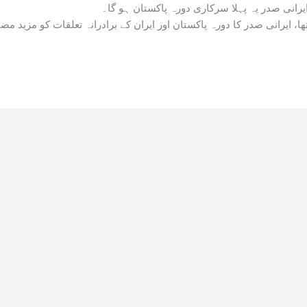
رانی صدر یہ پہلا سرکاری دورہ پاکستان ہو گا۔