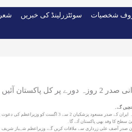
وف شخصیات
سوئٹزرلینڈ کی خبریں
شعرو
2 روزہ دورے پر کل پاکستان آئیں گے
نچیں گے۔
 وزیراعظم کی دعوت پر پاکستان کا سرکاری دورہ کریں گے۔
ٰ سطح کا وفد بھی پاکستان آئے گا۔
 دوران صدر آصف علی زرداری سے ملاقات کریں گے، وزیراعظم شہباز شریف