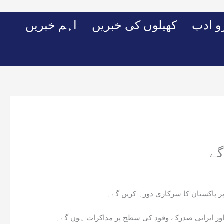
Skip
to
 ادب
کھیلوں کی خبریں
اہم خبریں
content
 اور ایرانی صدرکے وفود کی سطح پر مذاکرات ہوں گے۔