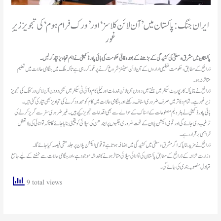
ایران جنگ: پاکستان میں ’آن لائن کلاسز‘ اور ’ورک فرام ہوم‘ کی تجویز زیرِ
غور
پاکستان میں مشرق وسطیٰ کی کشیدگی کے بڑھنے کے بعد وفاقی حکومت کی ہائی پاورڈ کمیٹی نے اہم تجاویز تیار کرلیں۔
ذرائع کے مطابق، حکومت تعلیمی اداروں کے آن لائن سیشنز شروع کرنے پر غور کر رہی ہے تاکہ ملک میں ہنگامی حالات میں تعلیم
متاثر نہ ہو۔
ذرائع نے بتایا کہ کارپوریٹ سیکٹر میں ہفتے میں دو دن آن لائن خدمات اور ٹیلی کام و آئی ٹی سیکٹر میں بھی دو دن آن لائن ورکنگ کی تجویز
زیرغور ہے۔ تمام دفاتر میں صرف ضروری اسٹاف رکھنے اور ہنگامی حالات میں کام کو محدود کرنے کی تجاویز بھی تیار کی گئی ہیں۔
ہائی پاورڈ کمیٹی نے پٹرولیم مصنوعات کے اسٹاک کے حوالے سے بھی اقدامات تجویز کیے ہیں۔ غیرضروری سفر سے گریز کرنے کی
ترغیب دی جائے گی اور قومی ایکشن پلان کے تحت ضروری جگہوں پر ایندھن کی سپلائی کو یقینی بنایا جائے گا تاکہ توانائی کی بلا تعطل
فراہمی برقرار رہے۔
ذرائع نے مزید بتایا کہ اگر مشرق وسطیٰ میں کشیدگی میں اضافہ ہوتا ہے تو قومی ایکشن پلان پر جلد حتمی فیصلہ کیا جائے گا۔
وزارت خزانہ کے ذرائع کے مطابق پاکستان کی توانائی سپلائی متاثر ہونے کا خدشہ موجود ہے، اور ہنگامی حالات سے نمٹنے کے لیے جامع
متبادل منصوبہ بندی کی جائے گی۔
9 total views