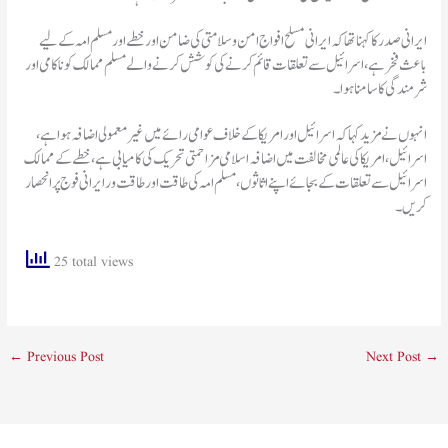
ایرانی صدر کا کہنا تھا کہ ایرانی مسلح افواج امن و سلامتی کی ضامن اور خطے اور مسلم امہ کے لیے
باعث فخر ہے، اسرائیل سے تعلقات قائم کرنے کی کوشش کرنے والے مسلم ممالک کو ناکامی اور
شرمندگی کا سامنا ہوا۔
انہوں نے مزید کہا کہ اسرائیل اور امریکا کے خلاف عوامی رائے میں غیرمعمولی اضافہ ہوا ہے،
اسرائیل، امریکا کی عالمی مخالفت میں اضافہ اسلامی مزاحمتی تحریک کی کامیابی ہے،خطے کے ممالک
اسرائیل سے تعلقات کے بجائے اپنے اثاثوں،مسلم امہ کی طاقت اور طاقت ور ایرانی فوج پر انحصار
کریں۔
25 total views
←
Previous Post
Next Post
→