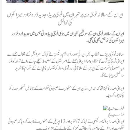
ایران کے سالانہ فوجی دن پر تہران میں فوجی پریڈ ، جدید ڈرونز اور میزائلوں
کی نمائش
ایران کے سالانہ فوجی دن کے موقع پر تہران میں بڑی فوجی پریڈ ہوئی جس میں جدید ڈرونز اور
میزائلوں کی نمائش بھی کی گئی۔
سالانہ فوجی پریڈ سے خطاب میں ایرانی صدر ابراہیم رئیسی نے کہا کہ اسرائیل کے خلاف حملے سے
ایرانی فوج کی قوت کا مظاہرہ ہوا، ایرانی حملے نے اسرائیل کے مضبوط سمجھے جانے والے تسلط کو توڑ
دیا، صیہونی حکومت کے ایران کے علاقائی اور قومی مفاد کو نقصان پہنچانے کے اقدام کا شدید
ردعمل دیا جائے گا۔
ایرانی صدر کا کہنا تھا کہ حماس اور ایران کے حملوں نے صیہونی حکومت کے ناقابل تسخیر حصار کو
چکنا چور کردیا۔
فوٹو: اے ایف پی
ایرانی صدر ابراہیم رئیسی نے کہا کہ7 اکتوبر اور 13 اپریل کے حملوں نے ثابت کردیا کہ صیہونی
حکومت اور اس کے حامیوں کی طاقت مکڑی کے جالے کے مترادف ہے۔