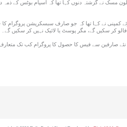
لون مسک نے گزشتہ دنوں کہا تھا کہ اسپام بوٹس کے ذمہ دار
کراتے ہوئے کمپنی نے کہا تھا کہ جو صارف سبسکرپشن پروگرام
فالو کر سکیں گے، مگر پوسٹ یا لائیک نہیں کر سکیں گے۔
نئے صارفین سے فیس کا حصول کا پروگرام کب تک متعارف ک