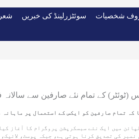
وف شخصیات
سوئٹزرلینڈ کی خبریں
شعرو
 (ٹوئٹر) کے تمام نئے صارفین سے سالانہ ف
نیوزی لینڈ اور فلپائن میں ایک نئے سبسکرپشن پروگرام کا آ
نمبر کی تصدیق کرنا ہوتی ہے، جبکہ پوسٹ، لائیک، 