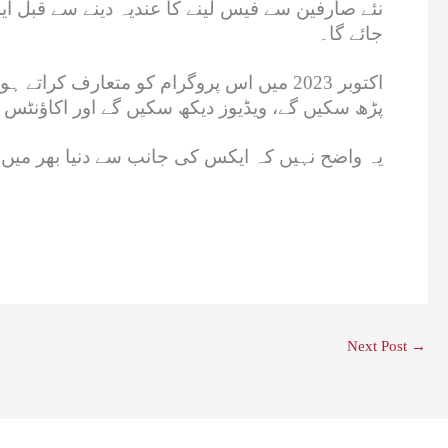
نئے صارفین سے فیس لینے کا عندیہ دینے سے قبل ای
جائے گا۔
اکتوبر 2023 میں اس پروگرام کو متعارف 
پڑھ سکیں گے، ویڈیوز دیکھ سکیں گے اور اکاؤنٹس 
یہ واضح نہیں کہ ایکس کی جانب سے دنیا بھر میں 
Next Post
→