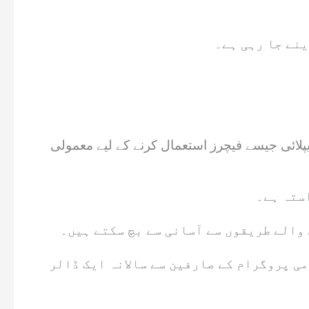
ینے جا رہی ہے۔
پلائی جیسے فیچرز استعمال کرنے کے لیے معمولی
استہ ہے۔
والے طریقوں سے آسانی سے بچ سکتے ہیں۔
می پروگرام کے صارفین سے سالانہ ایک ڈالر