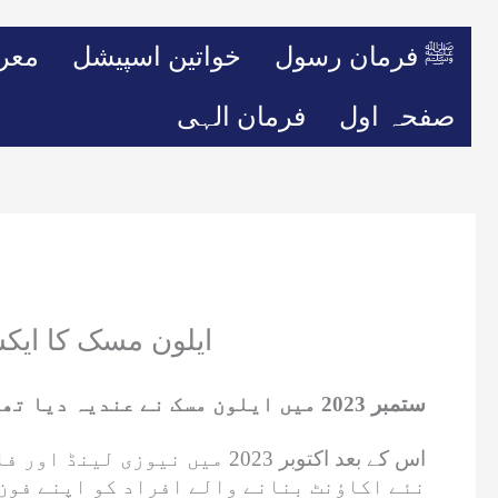
ﷺ فرمان رسول
خواتین اسپیشل
معر
صفحہ اول
فرمان الہی
ایلون مسک کا ایکس
ستمبر 2023 میں ایلون مسک نے عندیہ دیا تھا کہ تمام صارفین کو ایکس کے استعمال پر ماہانہ فیس ادا کرنا ہوگی۔
اس کے بعد اکتوبر 2023 میں 
نئے اکاؤنٹ بنانے والے افراد کو اپنے فون 