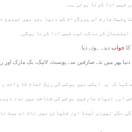
ر فیس ادا کرنا ہوتی ہے۔
ت پلیٹ فارم اس پروگرام کو دنیا بھر میں توسیع د
 استعمال کرنے کے لیے فیس ادا کرنا ہوگی۔
کا
جواب
دیتے ہوئے دیا۔
یا بھر میں نئے صارفین سے پوسٹ، لائیک، بک مارک اور ری
 کہا کہ یہ ایکس میں بوٹس کی روک تھام کا واحد ر
س اور اسپام صارفین بوٹس کی شناخت میں مدد دینے 
گی مگر نیوزی لینڈ اور فلپائن میں ناٹ اے بوٹ نا