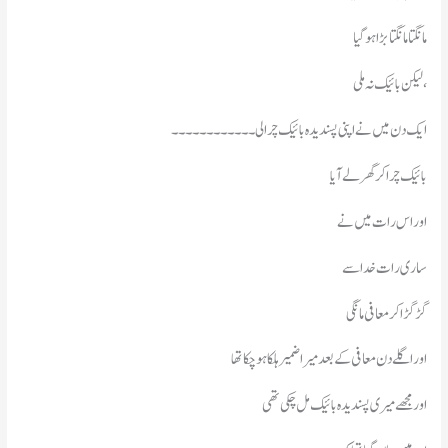
مانگتا مانگتابڑا ہو گیا
لیکن بائیک نہ ملی،
ایک دن میں نےاپنی پسندیدہ بائیک چرالی ۔۔۔۔ ۔۔۔۔ ۔۔۔۔
بائیک چرا کرگھر لے آیا
اور اس رات میں نے
ساری رات خدا سے
گڑ گڑا کر معافی مانگی
اور اگلے دن معافی کے بعدمیرا ضمیر ہلکا ہو چکا تھا
اور مجھے میری پسندیدہ بائیک مل چکی تھی