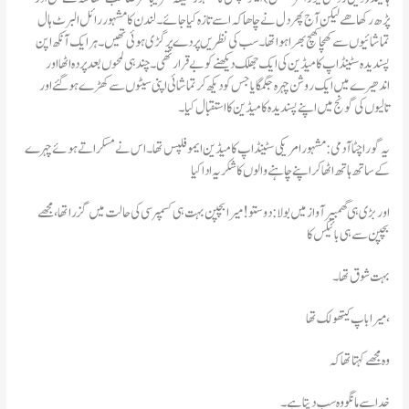
پڑھ رکھا ھے لیکن آج پھر دل نے چاھا کہ اسے تازہ کیا جائے۔لندن کا مشہور رائل البرٹ ہال
تماشائیوں سے کھچا کھچ بھرا ہوا تھا۔سب کی نظریں پردے پرگڑی ہوئی تھیں۔ہر ایک آنکھ اپن
پسندیدہ سٹینڈ اپ کامیڈین کی ایک جھلک دیکھنے کوبے قرار تھی۔چند ہی لمحوں بعد پردہ اٹھااور
اندھیرے میں ایک روشن چہرہ جگمگایاجس کو دیکھ کر تماشائی اپنی سیٹوں سےکھڑے ہو گئےاور
تالیوں کی گونج میں اپنے پسندیدہ کامیڈین کااستقبال کیا۔
یہ گورا چٹا آدمی:مشہور امریکی سٹینڈ اپ کامیڈین ایمو فلپس تھا۔اس نے مسکراتے ہوئے چہرے
کے ساتھ ہاتھ اٹھا کر اپنے چاہنے والوں کاشکریہ ادا کیا
بچپن سے ہی بائیکس کا
بہت شوق تھا۔
میرا باپ کیتھولک تھا،
وہ مجھے کہتا تھا کہ
خدا سے مانگو وہ سب دیتا ہے۔