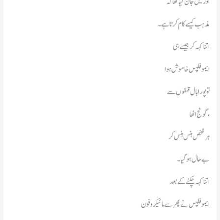
اور میں جان گیا تھا کہ
مذہب کیسے کام کرتا ہے۔
اتنا کہہ کر جیسے ہی
ایمو فلپس خاموش ہوا
تو پورا ہال قہقوں سے
گونج اٹھا،
ہر شخص ہنس ہنس کر
بے حال ہو گیا۔
اتنا کہہ چکنے کے بعد
ایمو فلپس نےپھر سے مائیکروفون