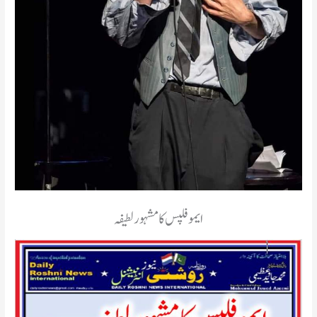
ایموفلپس کا مشہور لطیفہ