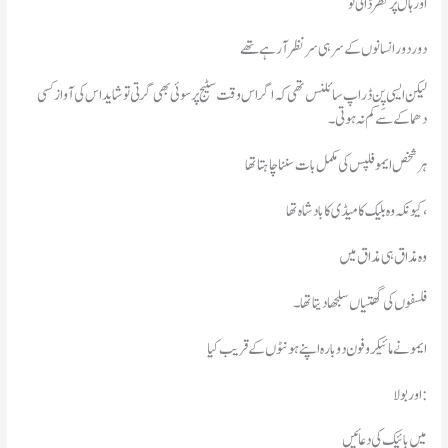
اور ہال پر نظر ڈالی تو
دور دور انسانوں کے سر ہی سر نظر آ رہے تھے
لیکن ایسی پِن ڈراپ سائلنس تھی کہ اگر اس وقت سٹیج پرسوئی بھی گرتی توشاید اس کی آواز کسی
دھماکے سےکم نہ ہوتی۔
ہر شخص ایمو فلپس کی مکمل بات سننا چاہتا تھا
کیونکہ وہ بلیک کامیڈی کابادشاہ تھا،
وہ مذاق ہی مذاق میں
فلسفوں کی گھتیاں سلجھا دیتا تھا۔
ایمو نے مائیکروفون دوبارہ اپنے ہونٹوں کے قریب کیا
اور بولا:
میں بائیک کی دعائیں