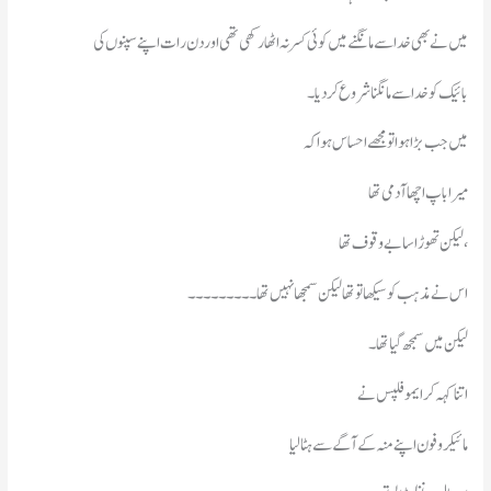
میں نے بھی خدا سے مانگنے میں کوئی کسر نہ اٹھا رکھی تھی اور دن رات اپنے سپنوں کی
بائیک کو خدا سےمانگنا شروع کر دیا۔
میں جب بڑا ہوا تو مجھے احساس ہوا کہ
میرا باپ اچھا آدمی تھا
لیکن تھوڑا سا بے وقوف تھا،
اس نے مذہب کو سیکھا تو تھالیکن سمجھا نہیں تھا ۔۔۔۔ ۔۔۔۔۔
لیکن میں سمجھ گیا تھا۔
اتنا کہہ کر ایموفلپس نے
مائیکروفون اپنے منہ کے آگے سےہٹا لیا