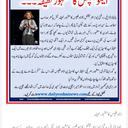
ایموفلپس کا مشہور لطیفہ
ہالینڈ(ڈیلی روشنی نیوز انٹرنیشنل )ایموفلپس کا مشہور لطیفہ تقریباً ھر صاحب مطالعہ نے سن اور