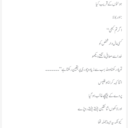
ہونٹوں کے قریب کیا
اور بولا:
“اگر تم کبھی
کسی مال دار شخص کو
خدا سے معافی مانگتے دیکھو
تو یاد رکھنا وہ مذہب سےزیادہ چوری پر یقین رکھتا ہے”۔۔۔ ۔۔۔۔
اتنا کہہ کر ایمو فلپس
پردے کے پیچھے غائب ہو گیا
اور لاکھوں شائقین ہنستے ہنستےرو پڑے
کیونکہ یہ ایسا جملہ تھا