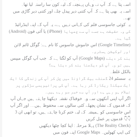
اسے پتا ہے کہ آپ نے وہاں پہنچنے کے لیے کون سا راستہ لیا تھا۔
اسے یہ بھی پتا ہے کہ آپ کتنی دیر پیدل چلے اور کتنی دیر گاڑی میں
تھے۔
یہ کوئی جاسوسی فلم کی کہانی نہیں ہے، یہ آپ کے اپنے اینڈرائیڈ
(Android) یا آئی فون (iPhone) کی وہ حقیقت ہے جسے آپ سے چھپایا
گیا ہے۔
اس خاموش جاسوس کا نام ہے: گوگل ٹائم لائن (Google Timeline)
اور لوکیشن ہسٹری۔
آپ کو لگتا ہے کہ جب آپ گوگل میپس (Google Maps) بند کر دیتے
ہیں تو وہ آپ کو دیکھنا بند کر دیتا ہے؟
بالکل غلط۔
یہ سسٹم 24 گھنٹے بیک گراؤنڈ میں چل کر آپ کی زندگی کا ایک
ایک سیکنڈ ریکارڈ کر رہا ہے۔ آپ کی پرائیویسی سڑکوں پر
نیلام ہو رہی ہے اور آپ بے خبر سو رہے ہیں۔
اگر آپ اپنی آنکھوں سے وہ خوفناک نقشہ دیکھنا چاہتے ہیں جہاں آپ
کے قدموں کے نشان پچھلے کئی سالوں سے محفوظ ہیں… اور اگر آپ
اس جاسوسی کو ہمیشہ کے لیے ختم کرنا چاہتے ہیں، تو ابھی ان 3
قدموں پر عمل کریں 👇👇
پہلا مرحلہ: اپنا کچا چٹھا دیکھیں (The Reality Check)
اپنے فون میں Google Maps کی ایپ کھولیں۔