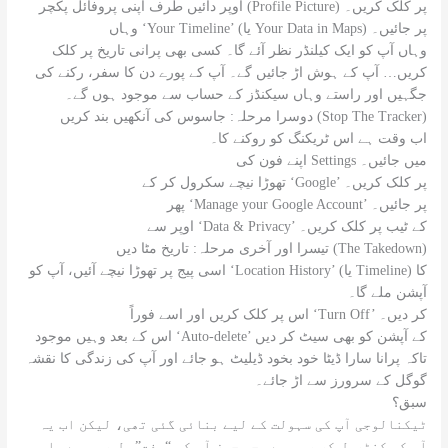
اوپر دائیں طرف اپنی پروفائل پکچر (Profile Picture) پر کلک کریں۔
وہاں ‘Your Timeline’ (یا Your Data in Maps) پر جائیں۔
وہاں آپ کو ایک کیلنڈر نظر آئے گا۔ کسی بھی پرانی تاریخ پر کلک
کریں… آپ کے ہوش اڑ جائیں گے۔ آپ کے پورے دن کا سفر، رکنے کی
جگہیں اور راستے وہاں سیکنڈز کے حساب سے موجود ہوں گے۔
دوسرا مرحلہ: جاسوس کی آنکھیں بند کریں (Stop The Tracker)
اب وقت ہے اس ٹریکنگ کو روکنے کا۔
اپنے فون کی Settings میں جائیں۔
تھوڑا نیچے سکرول کر کے ‘Google’ پر کلک کریں۔
پھر ‘Manage your Google Account’ پر جائیں۔
اوپر سے ‘Data & Privacy’ کے ٹیب پر کلک کریں۔
تیسرا اور آخری مرحلہ: تاریخ مٹا دیں (The Takedown)
اسی پیج پر تھوڑا نیچے آئیں، آپ کو ‘Location History’ (یا Timeline) کا
آپشن ملے گا۔
اس پر کلک کریں اور اسے فوراً ‘Turn Off’ کر دیں۔
اس کے بعد وہیں موجود ‘Auto-delete’ کے آپشن کو بھی سیٹ کر دیں
تاکہ پرانا سارا ڈیٹا خود بخود ڈیلیٹ ہو جائے اور آپ کی زندگی کا نقشہ
گوگل کے سرورز سے اڑ جائے۔
سبق؟
ٹیکنالوجی آپ کی سہولت کے لیے بنائی گئی تھی، لیکن اب یہ
آپ کو کنٹرول کر رہی ہے۔ جو چیز آپ کو “مفت” مل رہی ہے، اس