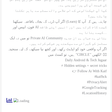
کی قیمت آپ کی پرائیویسی ہے۔
کیا آپ ٹیکنالوجی کے اس غلامی والے سسٹم سے باہر نکلنا
چاہتے ہیں؟
اگر آپ ڈرنے کے بجائے باقاعدہ سیکھنا (Learn) چاہتے ہیں کہ آپ کا
فون، ایپس اور AI کیسے کام کرتے ہیں اور انہیں اپنی طاقت
کیسے بنانا ہے…
تو میں نے ایک Private AI Community بنائی ہے جہاں ہم ان جدید
سسٹمز کو گہرائی سے سیکھنے پر فوکس کرتے ہیں۔
اگر آپ واقعی خود کو اپڈیٹ رکھنے اور کچھ نیا سیکھنے کے لیے سنجیدہ
ہیں، تو کمنٹ میں “CIRCLE” لکھیں! 👇🏼
Daily Android & Tech Jugaar
⚡ Hidden settings + secret tricks
👉 Follow Ai With Kaif
#kaifhck
#PrivacyAlert
#GoogleTracking
#LocationHistory