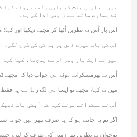
میں نے اپنی بات کو جاری رکھتے ہوئے کہا ک
نے ہمارے ساتھ نماز بھی ادا کی ہے۔
اس بار اُس نے نظریں اُٹھا کر مجھے دیکھا اور کہا؛
اس کی بات میرے ذہن پر بم کی کی طرح لگی، ا
میں نے ایک بار پھر اس سے پوچھا، کیا کہا ہ
اُس نے پھرمسکراتے ہوئے ہی جواب دیا کہ مجھے ڈر
میں نے کہا، مجھے تو ایسا ہی لگ رہا ہے، یہ فقط پت
اُس نے مسکراتے ہوئے کہا کہ آپکی بات ٹھیک 
اگر تم یہ جانتے ہو کہ یہ صرف پتھر ہیں جو نہ سن
نوجوان نے نظریں پھر زمیں کی طرف کر لیں، جیسے