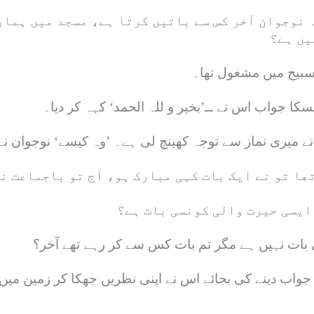
ہ نوجوان آخر کس سے باتیں کرتا ہے، مسجد میں ہمار
یں ہے؟
تسبیح میں مشغول تھا۔
کا جواب اس نے ــ’بخیر و للہ الحمد‘ کہہ کر دیا۔
 نے میری نماز سے توجہ کھینچ لی ہے۔ ’وہ کیسے‘ نوجوان 
تھا تو نے ایک بات کہی مبارک ہو، آج تو باجماعت ن
ایسی حیرت والی کونسی بات ہے؟
 بات نہیں ہے مگر تم بات کس سے کر رہے تھے آخر؟
واب دینے کی بجائے اس نے اپنی نظریں جھکا کر زمین میں 