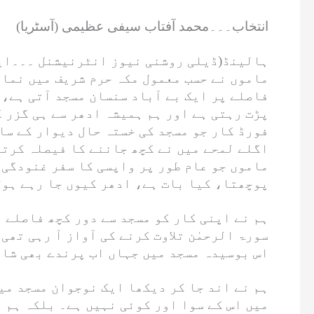
انتخاب۔۔۔محمد آفتاب سیفی عظیمی (آسٹریا)
ہالینڈ(ڈیلی روشنی نیوز انٹرنیشنل ۔۔۔ایک
ماموں نے حسب معمول مکہ حرم شریف میں نماز
فاصلے پر ایک بے آباد سنسان مسجد آتی ہے، 
پڑت رہتی ہے اور ہم ہمیشہ ادھر سے ہی گزر ک
فورڈ کار جو مسجد کی خستہ حال دیوار کے سات
اگلے لمحے میں نے کچھ جاننے کا فیصلہ کرتے
ماموں جو عام طور پر واپسی کا سفر غنودگی 
پوچھتا، کیا بات ہے، ادھر کیوں جا رہے ہو؟
ہم نے اپنی کار کو مسجد سے دور کچھ فاصلے 
سورۃ الرحمٰن تلاوت کرنے کی آواز آ رہی تھی،
اس بوسیدہ مسجد میں جہاں اب پرندے بھی شای
ہم نے اند جا کر دیکھا ایک نوجوان مسجد می
میں اس کے سوا اور کوئی نہیں ہے۔ بلکہ ہم 