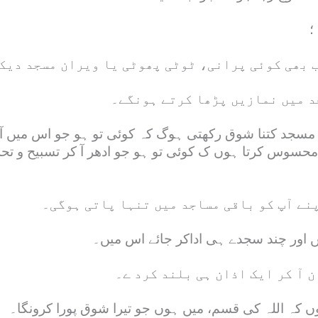
؛
ب بھی کوئی پرانی، ٹوٹی پھوٹی یا ویران مسجد دیک
جد میں نمازیں پڑھا کرتے ہونگے۔
مسجد کتنا شوق رکھتی ہوگ کہ کوئی تو ہو جو اس میں آکر 
حسوس کرتا ہوں ک کوئی تو ہو جو ادھر آ کر تسبیح و تحلی
پنے آپ کو باقی مساجد میں تنہا پاتی ہوگی۔
ں اور چند سجدے ہی اداکر جائے اس میں۔
 آ کر ایک اذان ہی بلند کرد ے۔
 کہ اللہ کی قسم، میں ہوں جو تیرا شوق پورا کرونگا۔