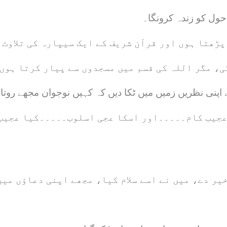
حول کو زندہ کرونگا۔
پڑھتا ہوں اور قرآن شریف کے ایک سیپارہ کی تلاوت 
، مگر اللہ کی قسم میں مسجدوں سے پیار کرتا ہوں
 عجیب کام۔۔۔۔۔اور اسکا عجی اسلوب۔۔۔۔۔کیا عجیب
یر دے، میں نے اسے سلام کیا، مجھے اپنی دعاؤں میں