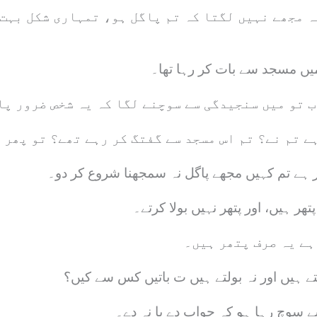
ہ مجھے نہیں لگتا کہ تم پاگل ہو، تمہاری شکل بہت
 میں مسجد سے بات کر رہا تھا۔
ب تو میں سنجیدگی سے سوچنے لگا کہ یہ شخص ضرور پا
ے تم نے؟ تم اس مسجد سے گفتگ کر رہے تھے؟ تو پھر 
 ہے تم کہیں مجھے پاگل نہ سمجھنا شروع کر دو۔
ھر ہیں، اور پتھر نہیں بولا کرتے۔
ہے یہ صرف پتھر ہیں۔
تے ہیں اور نہ بولتے ہیں ت باتیں کس سے کیں؟
 سوچ رہا ہو کہ جواب دے یا نہ دے۔