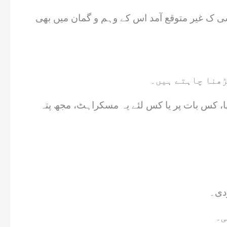
 کسی ک غیر متوقع آمد اس کے وہم و گمان میں بھی
ڑھنا چاہتے ہیں۔
ھا، کس بات پر یا کس لئے یہ مسکراہٹ، مجھ پتہ
دی۔
ی۔