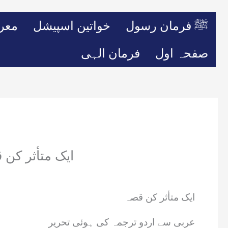
ﷺ فرمان رسول
خواتین اسپیشل
معر
صفحہ اول
فرمان الہی
ایک متأثر کن
ایک متأثر کن قصہ
عربی سے اردو ترجمہ کی ہوئی تحریر