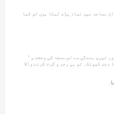
ان مساجد میں نماز پڑھ لیتا ہوں تو کیا
’ اے میرے پروردگار، اے میرے رب! اگر تو سمجھتا ہے کہ میں نے تیرے ذکر ، تیرے قرآن کی تلاوت اور تیری بندگی سے اس مسجد کی وحشت و
 دے، کیونکہ تو ہی رحم و کرم کرنے والا
ا۔