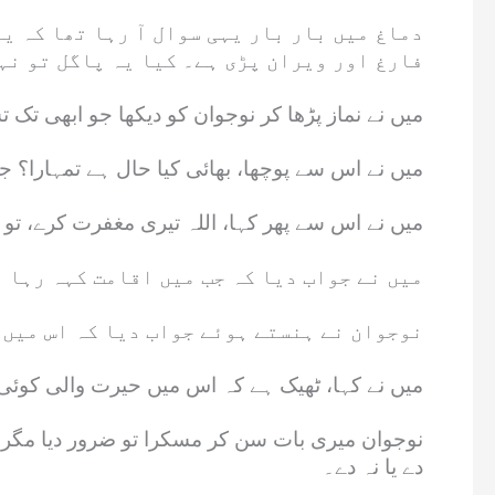
دماغ میں بار بار یہی سوال آ رہا تھا کہ ی
فارغ اور ویران پڑی ہے۔ کیا یہ پاگل تو نہ
میں نے نماز پڑھا کر نوجوان کو دیکھا جو ابھی تک 
میں نے اس سے پوچھا، بھائی کیا حال ہے تمہارا؟ جس
میں نے اس سے پھر کہا، اللہ تیری مغفرت کرے، تو
میں نے جواب دیا کہ جب میں اقامت کہہ رہا 
نوجوان نے ہنستے ہوئے جواب دیا کہ اس میں 
میں نے کہا، ٹھیک ہے کہ اس میں حیرت والی کوئی
نوجوان میری بات سن کر مسکرا تو ضرور دیا مگر ج
دے یا نہ دے۔