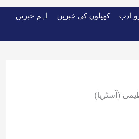
Skip
to
 ادب
کھیلوں کی خبریں
اہم خبریں
content
ی (آسٹریا)