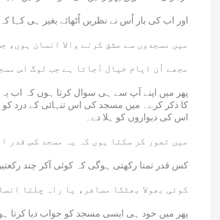
اور اب کی بار اُس نے نظریں اُٹھائے بغیر ہی کہا کہ 
میں مسجدوں سے عشق کرنے والا انسان ہوں، ج
مجھے اُن ایام خیال آجاتا ہے جب لوگ اس مس
پھر میں اپنے آپ سے ہی سوال کرتا ہوں کہ اب یہ 
کا ذکر کرے۔ میں مسجد کی اس تنہائی کے درد کو م
اس کی دیواروں کو ہلا دے۔
میں تصور کر سکتا ہوں کہ یہ مسجد کس قدر ا
کس قدر تمنا رکھتی ہوگی کہ کوئی آکر چند رکعتی
کوئی بھولا بھٹکا مسافر، یا راہ چلتا انسان
پھر میں خود ہی ایسی مسجد کو جواب دیا کرتا ہوں