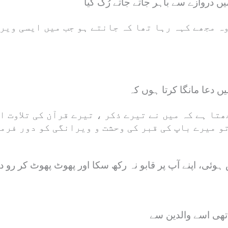
وہ مجھے کہہ رہا تھا کہ جانتے ہو جب میں ایسی ویر
ں دعا مانگا کرتا ہوں کہ
و میرے باپ کی قبر کی وحشت و ویرانگی کو دور فرما
 اپنے آپ پر قابو نہ رکھ سکا اور پھوٹ پھوٹ کر رو دی