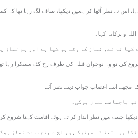
 کہا، اس نے نطر اُٹھا کر ہمیں دیکھا، صاف لگ رہا تھا کہ
للہ و برکاتہ کہا۔
 کیا تم نے، نماز کا وقت ہو گیا ہے اور ہم نماز پ
ا شروع کی تو وہ نوجوان قبلہ کی طرف رخ کئے مسکرا رہا ت
تو باجماعت نماز ہوگی۔
کھا جسے میں نظر انداز کر تے ہوئے اقامت کہنا شروع کر
ٹکا ہوا تھا کہ مبارک ہو، آج ت باجماعت نماز ہوگ