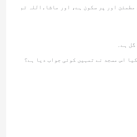
 مطمئن اور پر سکون ہے، اور ماشاءاللہ تم
گل ہے۔
کیا اس مسجد نے تمہیں کوئی جواب دیا ہے؟