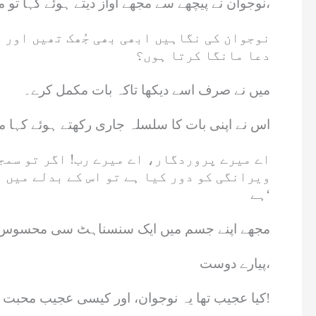
نوجوان نے پیچھے سے مجھے آواز دیتے ہوئے کہا تو میں دروازے سے باہر جاتے جاتے رُک گیا،
نوجوان کی نگاہیں ابھی بھی جُھک تھیں اور 
دعا مانگا کرتا ہوں؟
میں نے صرف اسے دیکھا تاکہ بات مکمل کرے۔
اس نے اپنی بات کا سلسلہ جاری رکھتے ہوئے کہا می
ویرانگی کو دور کیا ہے تو اس کے بدلے میں ت
ہے‘
مجھے اپنے جسم میں ایک سنسناہٹ سی محسوس ہوئی،
پیارے دوست،
کیا عجیب تھا یہ نوجوان، اور کیسی عجیب محبت تھی اسے والدین سے!