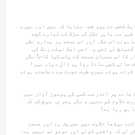
ک شخص نے یوں قصہ سنایا کہ میں اور میرے
شہر سے باہر نکل کر سڑک کے کنارے کچھ
 ہوئے اس جگہ اور اس مسجد پر ہماری نظر
کھینچ لی تھی وہ تھی ایک نیلے رنگ کی
ر کا اس سنسان مسجد کے پاس کیا کام! مگر
ف جاتی کچی سائڈ روڈ پر ڈال دیا، میرا
 کرتے ہوئے میری طرف حیرت سے دیکھتے ہوئے
 جانے پر اندر سے کسی کی پرسوز آواز میں
ت تلاوت کو سنیں ، مگر پھر یہ سوچ کر کہ
 ہو رہا ہے؟
ئے بیٹھا تلاوت میں مصروف ہے اور مسجد
ر لی کہ واقعی کوئی اور موجو تو نہیں ہے۔