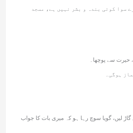
ے سوا کوئی بندہ و بشر نہیں ہے، مسجد
نے حیرت سے پوچھا۔
ماز ہوگی۔
گاڑ لیں، گویا سوچ رہا ہو کہ میری بات کا جواب