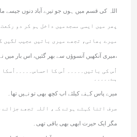
اللہ کی قسم میں ہوں جو تیرے آباد دنوں جیسے ما
پھر میں ایسی مسجدمیں داخل ہو کر دو رکعت 
میرے بھائی، تجھے میری باتیں عجیب لگیں گی
میری آنکھیں آنسوؤں سے بھر گئیں، اس بار میں نے اپنی نظریں زمیں میں ٹکا دیں کہ کہیں نوجوان مجھے روتا ہوا نہ دیکھ لے،
اُس کی باتیں۔۔۔۔۔ اُس کا احساس۔۔۔۔۔اُسکا
ہے۔۔۔۔۔
میرے پاس کہنے کیلئے اب کچھ بھی تو نہیں تھا۔
صرف اتنا کہتے ہوئے کہ، اللہ تجھے جزائے خ
مگر ایک حیرت ابھی بھی باقی تھی۔