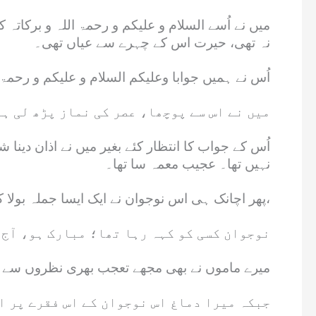
میں نے اُسے السلام و علیکم و رحمۃ اللہ و برکاتہ
نہ تھی، حیرت اس کے چہرے سے عیاں تھی۔
اُس نے ہمیں جوابا وعلیکم السلام و علیکم و رحمۃ ا
میں نے اس سے پوچھا، عصر کی نماز پڑھ لی ہے
اُس کے جواب کا انتظار کئے بغیر میں نے اذان دین
نہیں تھا۔ عجیب معمہ سا تھا۔
پھر اچانک ہی اس نوجوان نے ایک ایسا جملہ بولا کہ مجھے اپنے اعصاب جواب دیتے نظر آئے،
نوجوان کسی کو کہہ رہا تھا؛ مبارک ہو، آج 
میرے ماموں نے بھی مجھے تعجب بھری نظروں سے دی
جبکہ میرا دماغ اس نوجوان کے اس فقرے پر ا