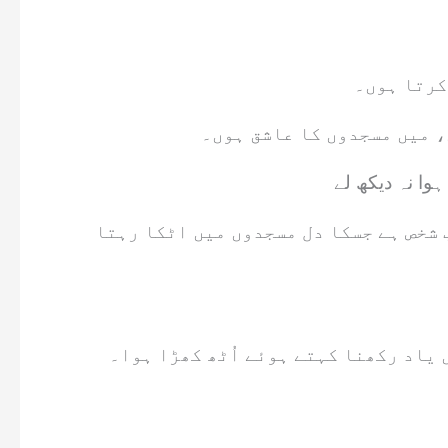
کرتا ہوں۔
، میں مسجدوں کا عاشق ہوں۔
 شخص ہے جسکا دل مسجدوں میں اٹکا رہتا
 یاد رکھنا کہتے ہوئے اُٹھ کھڑا ہوا۔