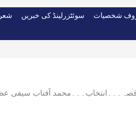
وف شخصیات
سوئٹزرلینڈ کی خبریں
شعرو
 قصہ۔۔۔انتخاب۔۔۔محمد آفتاب سیفی عظیم