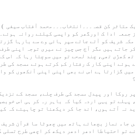
 متاثر کن قصہ۔۔۔انتخاب۔۔۔محمد آفتاب سیفی )ای
 جمعہ ادا ک اورگھر کو واپسی کیلئے روانہ ہوئے۔ 
مکہ شریف کو آتے جاتے سپر ہائی وے سے بارہا گزرتے
ر جاتے ہیں مگر آج جس چیز نے میری توجہ اپنی طرف 
ھ کھڑی تھی، چند لمحے تو میں سوچتا رہا کہ اس کا
 ہوئے اپنی کار ک رفتار کم کرتے ہوئے مسجد کی طر
میں گزارتا ہے اس نے بھی اپنی اپنی آنکھوں کو وا
پر روکا اور پیدل مسجد کی طرف چلے، مسجد کے نزدیک
 پہلے تو یہی اردہ کیا کہ باہر رہ کر ہی اس خوبصور
د نہ آتے ہوں، اند جا کر دیکھنا تو چاہیئے کہ کیا
ں جاء نماز بچھائے ہاتھ میں چھوٹا سا قرآن شریف ل
نے تو احتیاطا ادھر ادھر دیکھ کر اچھی طرح تسلی ک