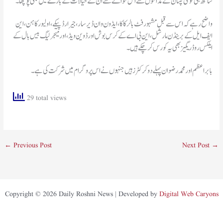
ساتھ ہی قومی کپتان نے مداحوں سے اس حوالے سے ان کے خیالات کے بارے میں بھی پوچھا۔
واضح رہے کہ اس سے قبل مشہور فٹ بالر کاکا، ایڈون وان ڈیر سار ، جیرارڈ پیکے ، اولیور کاہن ، این
ایف ایل کے برینڈن مارشل ، این بی اے کے کرس بوش اور ڈوین ویڈ ، اور میجر لیگ بیس بال کے
ایلکس روڈریگیز بھی یہ کورس کرچکے ہیں۔
بابر اعظم اور محمد رضوان پہلے دو کرکٹرز ہیں جنہوں نے اس پروگرام میں شرکت کی ہے۔
29 total views
←
Previous Post
Next Post
→
Copyright © 2026 Daily Roshni News | Developed by
Digital Web Caryons