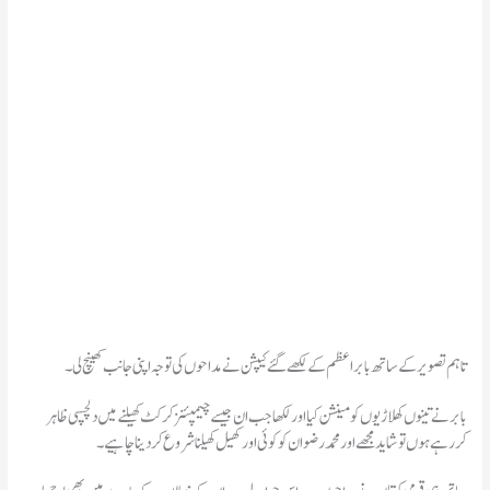
تاہم تصویر کے ساتھ بابر اعظم کے لکھے گئے کیپشن نے مداحوں کی توجہ اپنی جانب کھینچ لی۔
بابر نے تینوں کھلاڑیوں کو مینشن کیا اور لکھا جب ان جیسے چیمپئنز کرکٹ کھیلنے میں دلچسپی ظاہر
کررہے ہوں تو شاید مجھے اور محمد رضوان کو کوئی اور کھیل کھیلنا شروع کردینا چاہیے۔