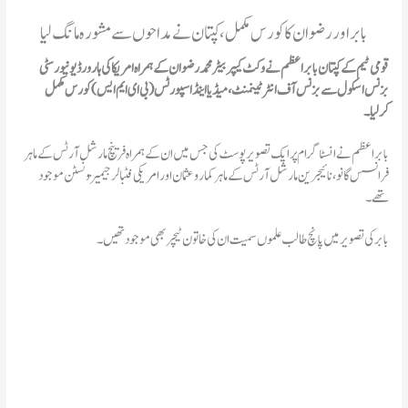
بابراور رضوان کا کورس مکمل، کپتان نے مداحوں سے مشورہ مانگ لیا
قومی ٹیم کے کپتان بابراعظم نے وکٹ کیپر بیٹر محمد رضوان کے ہمراہ امریکا کی ہارورڈ یونیورسٹی
بزنس اسکول سے بزنس آف انٹرٹینمنٹ، میڈیا اینڈ اسپورٹس (بی ای ایم ایس) کورس مکمل
کرلیا۔
بابراعظم نے انسٹاگرام پر ایک تصویر پوسٹ کی جس میں ان کے ہمراہ فرینچ مارشل آرٹس کے ماہر
فرانسس گانو، نائیجرین مارشل آرٹس کے ماہر کمارو عثمان اور امریکی فٹبالر جیمیز ونسٹن موجود
تھے۔
بابر کی تصویر میں پانچ طالب علموں سمیت ان کی خاتون ٹیچر بھی موجود تھیں۔