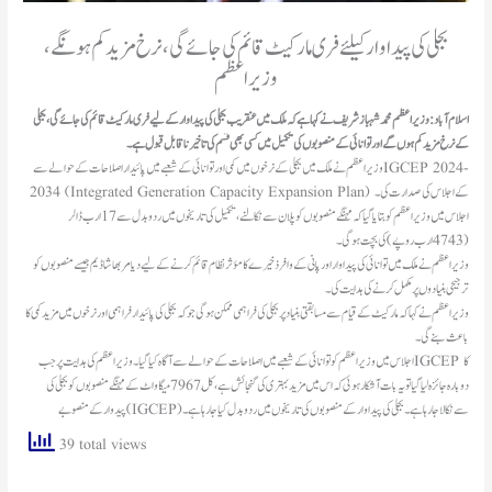
بجلی کی پیداوار کیلئے فری مارکیٹ قائم کی جائے گی، نرخ مزید کم ہونگے،
وزیراعظم
اسلام آباد: وزیراعظم محمد شہباز شریف نے کہا ہے کہ ملک میں عنقریب بجلی کی پیداوار کے لیے فری مارکیٹ قائم کی جائے گی، بجلی
کے نرخ مزید کم ہوں گے اور توانائی کے منصوبوں کی تکمیل میں کسی بھی قسم کی تاخیر نا قابل قبول ہے۔
وزیر اعظم نے ملک میں بجلی کے نرخوں میں کمی اور توانائی کے شعبے میں پائیدار اصلاحات کے حوالے سے IGCEP 2024-
2034 (Integrated Generation Capacity Expansion Plan) کے اجلاس کی صدارت کی۔
اجلاس میں وزیر اعظم کو بتایا گیا کہ مہنگے منصوبوں کو پلان سے نکالنے ، تکمیل کی تاریخوں میں ردوبدل سے 17 ارب ڈالر
(4743ارب روپے )کی بچت ہوگی۔
ترجیحی بنیادوں پر مکمل کرنے کی ہدایت کی۔
باعث بنے گی۔
اجلاس میں وزیراعظم کو توانائی کے شعبے میں اصلاحات کے حوالے سے آگاہ کیا گیا۔ وزیر اعظم کی ہدایت پر جب IGCEP کا
دوبارہ جائزہ لیا گیا تو یہ بات آشکار ہوئی کہ اس میں مزید بہتری کی گنجائش ہے،کُل 7967 میگا واٹ کے مہنگے منصوبوں کو بجلی کی
پیدوار کے منصوبے (IGCEP) سے نکالا جا رہا ہے۔ بجلی کی پیداوار کے منصوبوں کی تاریخوں میں ردوبدل کیا جا رہا ہے۔
39 total views