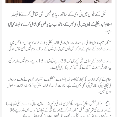
بجلی کے بلوں میں ٹی وی کے ساتھ ریڈیو فیس بھی شامل کرنے کا فیصلہ
اسلام آباد: بجلی کے بلوں میں ٹی وی فیس کے ساتھ اب ریڈیو فیس بھی شامل کرنے کا فیصلہ کیا گیا
ہے۔
سینیٹر سلیم مانڈوی والا کی زیر صدارت سینیٹ کی قائمہ کمیٹی برائے خزانہ کا اجلاس ہوا جس میں
وزارت خزانہ کے حکام نے بتایا کہ بجلی بلوں میں ٹی وی فیس کے ساتھ ریڈیو فیس بھی شامل ہوگی۔
وزارت خزانہ کے مطابق بجلی کے بل میں 35 روپے ٹی وی اور 15 روپے ریڈیو فیس عائد ہوگی،
یہ سفارش سینیٹ کمیٹی نے کی تھی جس پر کام کیا گیا ہے۔
حکام نے کہا کہ اداروں کی نجکاری کا معاملہ پالیسی سے متعلق ہے ، نقصان میں جانے والے اداروں
کی نجکاری کی سفارش کی تھی جس کے لیے وزارت خزانہ کو خزانہ کمیٹی کی 55 سفارشات موصول
ہوئی تھیں۔
واضح رہے کہ نیشنل الیکٹرک پاور ریگولیٹری تھارٹی (نیپرا) نے عالمی مالیاتی ادارے ( آئی ایم ایف )
کے معاہدے کی شرائط پر مکمل عملدر آمد کرتے ہوئے بجلی کے بنیادی ٹیرف میں 4 روپے 96
پیسے فی یونٹ اضافہ کیا ہے اور بجلی صارفین پر نئی قیمتوں کا اطلاق یکم جولائی سے ہوگا۔