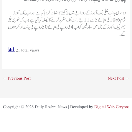
دوسری جانب بجلی پیک آورز کے دورانیے میں 2 گھنٹے کا اضافہ کر دیا گیا ہے اور اب پیک آورز
شام 6 تا 10کی بجائے 5 سے 11بجے رات تک مقرر کرنے کا فیصلہ کیا گیا ہے جب کہ تھری فیز
میٹر پیک آورز کے بل میں صارفین کو اب34روپے کی بجائے 50 روپے فی یونٹ ادا کرنا ہوں
گے۔
21 total views
←
Previous Post
Next Post
→
Copyright © 2026 Daily Roshni News | Developed by
Digital Web Caryons