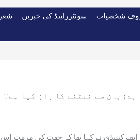
وف شخصیات
سوئٹزرلینڈ کی خبریں
شعرو
بدزبان سے نمٹنے کا راز کیا ہے؟
ان ایف کینیڈی نے کہا تھا کہ چھت کی مرمت ا