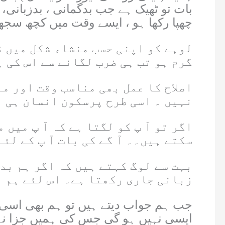
بات تو ٹھیک ہے جب بدگمانی ، بدزبانی،
چھپا رکھا ہو ، ایسے وقت میں کچھ سجھا
لوہے کو اپنی حسب منشاء شکل میں ڈ
گرم ہو تب ہی ضرب لگانے سے اس کی 
اصلاح کا عمل بھی مناسب وقت اور م
نہیں ۔ اسی طرح پرسکون انسان ہی ا
اگر تو آ پ کو لگتا ہے کہ آ پ میں 
سکتے ہیں۔۔ آ گے کی بات آ پ کے لئے
بہت سے لوگ کہتے ہیں کہ اگر ہم بد
زبانی جاری رکھتا ہے۔ اس لئے ہم 
جب ہم جواب دیتے ہیں تو ہم بھی اسی لیو
ایسی نہیں ہو گی جس کی ہمیں جزا نہ م