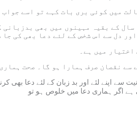
الت میں کوئی بری بات کہے تو اسے جواب 
 سال کے بقیہ مہینوں میں بھی بدزبانی ک
 اختیار میں ہے۔
سے نقصان صرف ہمارا ہو گا۔ صحت ہماری 