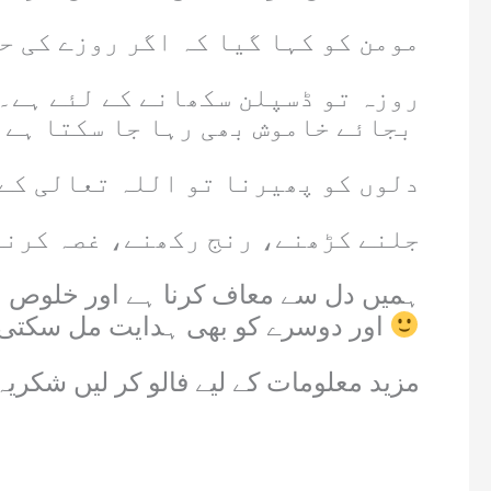
مومن کو کہا گیا کہ اگر روزے کی ح
روزہ تو ڈسپلن سکھانے کے لئے ہے۔
بجائے خاموش بھی رہا جا سکتا ہے اور دل سے اس شخص کے لئے دعا بھی کی جا سکتی ہے ۔
دلوں کو پھیرنا تو اللہ تعالی کے
جلنے کڑھنے، رنج رکھنے، غصہ کرنے 
اور دوسرے کو بھی ہدایت مل سکتی ہے اگر ہماری دعا میں خلوص ہو تو
مزید معلومات کے لیے فالو کر لیں شکریہ