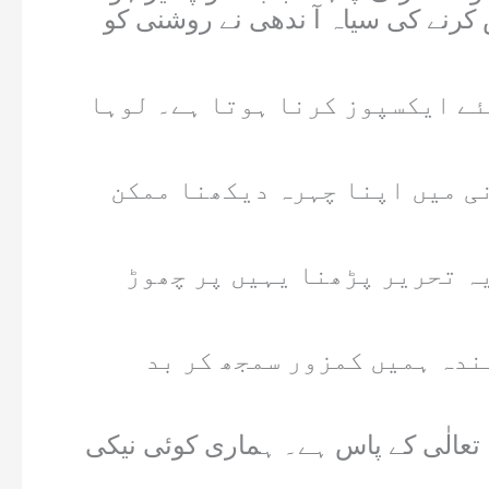
ش کرنے کی سیاہ آ ندھی نے روشنی کو
ئے ایکسپوز کرنا ہوتا ہے۔ لوہا
نی میں اپنا چہرہ دیکھنا ممکن
 یہ تحریر پڑھنا یہیں پر چھوڑ
بندہ ہمیں کمزور سمجھ کر بد
ہ تعالٰی کے پاس ہے۔ ہماری کوئی نیکی