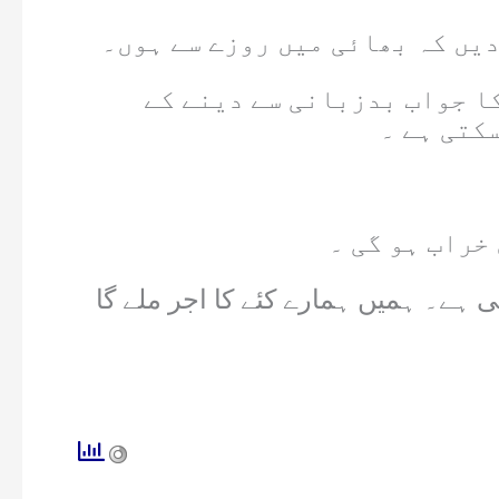
دیں کہ بھائی میں روزے سے ہوں۔
ا جواب بدزبانی سے دینے کے
خراب ہو گی ۔
ہمیں دل سے معاف کرنا ہے اور خلوص نیت سے اپنے لئے اور بد زبان کے لئے دعا بھی کرنی ہے۔ ہمیں ہمارے کئے کا اجر ملے گا