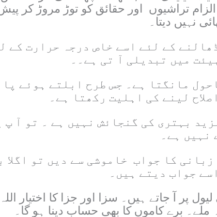
 الزام تراشیوں اور حقائق کو توڑ مروڑ کر پی
ئی نہیں دیتا۔
ھالنے کے لئے اسے خاص درجہ حرارت کے ل
ہیئت میں تبدیلی آ تی ہے۔۔
احول مانگتا ہے۔ جس طرح ابلتے ہوئے پا
صلاح لینے کی اہلیت رکھتا ہے۔
مزید بہتری کی گنجائش نہیں ہے ۔ تو آ پ
 نہیں ہے۔
 زبانی کا جواب خاموشی سے دیں تو اگلا 
اسے جواب دیتے ہیں۔
ل پر آ جاتے ہیں۔ سزا اور جزا کا اختیار الل
لے۔ برے کاموں کا بھی حساب دینا ہو گا۔