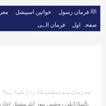
ﷺ فرمان رسول
خواتین اسپیشل
معر
صفحہ اول
فرمان الہی
بدزبان سے نمٹنے کا راز کیا ہے؟
ہالینڈ(ڈیلی روشنی نیوز انٹرنیشنل )ج