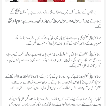
برطانیہ کے چیف آف جنرل اسٹاف 3 روزہ دورے پر پاکستان پہنچ گئے
برطانیہ کے چیف آف جنرل اسٹاف جنرل سر پیٹرک سینڈرز تین روزہ دورے پر اسلام آباد پہنچ
گئے۔
برطانوی ہائی کمیشن کی جانب سے جاری بیان میں بتایا گیا ہے کہ جنرل پیٹرک سینڈرز دیگر
مصروفیات کے ساتھ پاکستان کے آرمی چیف جنرل عاصم منیر سے ملیں گے۔
برطانوی ہائی کمیشن کے مطابق یہ معمول کی دفاعی مصروفیات کا دورہ ہے، دونوں ملکوں کے درمیان
یہ دفاعی مصروفیات اہمیت کی حامل ہیں، جنرل پیٹرک سینڈرز لاہور میں برطانیہ اور پاکستان کی پولو
ٹیموں کا مقابلہ بھی دیکھیں گے۔
برطانوی ہائی کمیشن کا بتانا ہے کہ یہ دورہ برطانیہ کے پاکستان کے ساتھ دفاعی تعلقات قائم رکھنے کے
عزم کا اظہار ہے، 12 ماہ میں پاکستان اور برطانیہ کے درمیان متعدد دفاعی تبادلے ہوئے ہیں،
مشترکہ نیول تربیت اور دونوں ممالک کے درمیان اعلیٰ فوجی دوروں کے تبادلے بھی ہوئے۔
خیال رہے کہ برطانیہ کے چیف آف جنرل اسٹاف سر پیٹرک سینڈرز 6 ماہ قبل بھی پاکستان کے
دورے پر آئے تھے اور اس دوران انہوں نے جی ایچ کیو میں یادگار شہداء پر پھولوں کی چادر بھی