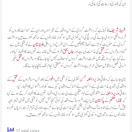
ان کی بلندی درجات کی دعا کی۔
شہباز شریف
کا کہنا ہے کہ دہشت گردی کے اس واقعہ کے مجرموں اور ان کے سہولت کاروں کو
قرار واقعی سزا دی جائے گی، رنج کی اس گھڑی میں سوگوار خاندانوں کے ساتھ کھڑے ہیں، دہشت
گردی کے عفریت کو جڑ سے اکھاڑ پھینکیں گے۔ اسی طرح وزیراعلیٰ
بلوچستان
نے نوشکی میں بے
گناہ مسافروں کے
قتل
کی مذمت کی ہے اور
جاں بحق
افراد کے اہل خانہ سے تعزیت کا اظہار کیا اور
نے کہا ہے کہ واقعے میں ملوث دہشت گردوں کو معاف نہیں کیا جائے گا، مسافروں کا
قتل
غیر
انسانی فعل، ناقابل معافی جرم ہے، دہشت گردوں کو منطقی انجام تک پہنچایا جائے گا۔
بتایا جارہا ہے کہ وفاقی
وزیرداخلہ
محسن نقوی نے نوشکی میں
اغوا
کے بعد بس مسافروں کے
قتل
کے
واقعہ کی شدید مذمت کی ہے، انہون نے المناک واقعہ پر گہرے دکھ اور افسوس کا اظہار کیا،
وفاقی
وزیرداخلہ
نے مقتولین کے لواحقین سے دلی ہمدردی و اظہار تعزیت کا اظہار کرتے ہوئے کہا
کہ
قائداعظم
کے
پاکستان
میں ایسے افسوسناک واقعہ کی کوئی گنجائش نہیں، نوشکی میں قومی شاہراہ پر
پیش آنے والے اندوہناک واقعہ کی جتنی بھی مذمت کی جائے کم ہے، ہماری تمام تر ہمدردیاں غمزدہ
خاندانوں کے ساتھ ہیں، دکھ کی گھڑی میں سوگوار خاندانوں کے ساتھ کھڑے ہیں۔
22 total views