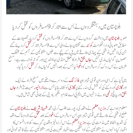
بلوچستان میں دہشتگردوں نے بس سے اتار کر 9 مسافروں کو قتل کردیا
صوبہ
بلوچستان
میں دہشت گردوں نے بس سے اتار کر 9 مسافروں کو
قتل
کردیا۔ تفصیلات کے
مطابق صوبائی دارالحکومت
کوئٹہ
سے تفتان جانے والی بس سے 9 مسافر اتار کر
قتل
کر دیئے گئے
جن کی لاشیں نوشکی کے پہاڑی علاقے میں پل کے نیچے سے ملیں، مقتولین کے جسم کے مختلف
حصوں پر گولیاں ماری گئیں،
جاں بحق
افراد کا تعلق منڈی بہاؤالدین اورگوجرنوالہ سے ہے، مسلح
ملزمان نے بس روک کر مسافروں کو
اغوا
کیا جس کے بعد انہیں گولیاں مار کر
قتل
کردیا گیا۔
بتایا گیا ہے کہ اسی دوران قومی شاہراہ پر
فائرنگ
کے دوسرے واقعے میں مسلح افراد نے ایک
اور
گاڑی
کو روکنے کی کوشش کی، نہ رکنے پر
گاڑی
کو نشانہ بنایا جس سے
ڈرائیور
سمیت 2 افراد
جاں
بحق
اور پانچ
زخمی
ہوئے، زخمیوں میں ایم پی اے غلام دستگیر بادینی کے بھائی بھی شامل ہیں۔
معلوم ہوا ہے کہ
وزیراعظم
نے واقعہ کی رپورٹ طلب کرلی، محمد
شہباز شریف
نے
بلوچستان
کے
ضلع نوشکی کے علاقے میں قومی شاہراہ پر بس مسافروں کے
اغوا
کے بعد
قتل
کے اندوہناک واقعہ
کی شدید الفاظ میں مذمت کی ہے،
وزیراعظم
نے اس لرزہ خیز واقعہ پر گہرے دکھ اور افسوس کا
اظہار کیا، انہوں نے مقتولین کے لواحقین سے اظہار تعزیت کی اور مقتولین کے لئے فاتحہ خوانی اور