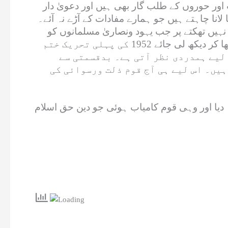
ت اور حوروں کے طلب گار بھی ہیں اور دعویٰ دار
انا چاہتے ہیں جو ہمارے مفادات کے آڑے نہ آئے۔
نہیں تھکتے پر جب یہود ونصاریٰ مسلمانوں کو
گاجر مولی کی طرح کاٹتے ہیں تب کبھی کبھار کوئی مذمتی بیان جاری کر کے جان چھڑا لی جاتی ہے۔ تاریخ اٹھا کر دیکھ لی جائے 1952 کی پہلی تحریک ختم
 لیے ہمدردی نظر آتی ہے۔ بدقسمتی سے
ہیں۔ اس لیے ہی آج قوم ذلت ورسوائی کی
یا اور وہی قوم کامیاب ہوئی جو دین حق اسلام