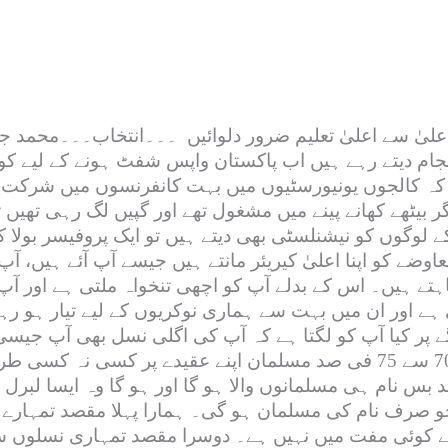
 اعلیٰ سے اعلیٰ تعلیم ضرور دلوائیں ۔۔۔انتخاب۔۔۔محمد 
انجام دیتے رہے ہیں اب پاکستان واپس شفٹ ہونے کے لیے
ے کہ کالجوں یونیورسٹیوں میں بہت کانفرنسوں میں شرکت ک
بیٹھے کھانے پینے میں مشغول تھے اور گپیں لگ رہی تھیں تو
ے لوگوں کو نیشنلسٹی بھی دیتے ہیں تو ایک پروفیسر بولا 
اوضے کو اپنا اعلیٰ کیریئر مانتے ہیں جیسے آپ آئے ہیں، 
اہتے ہیں۔ اس کے بدلے آپ کو اچھی تنخواہ ملتی ہے اور 
ے اور ان میں بہت سے ہماری نوکریوں کے لیے تیار ہو رہے
ے پر کیا آپ کو لگتا ہے کہ آپ کی اگلی نسل بھی آپ جیس
اندازے کے مطابق یورپی اور امریکہ کینیڈا آنے والے 70 سے 75 فی صد مسلمان ا
ر اس کے بعد بس نام ہی مسلمانوں والا ہو گا اور ہو گا وہ ایسا
رف نام کی مسلمان ہو گی۔ ہمارا پہلا مقصد تمہارے اعلیٰ
 ہے کوئی مفت میں نہیں ہے۔ دوسرا مقصد تمہاری نسلوں سے ا