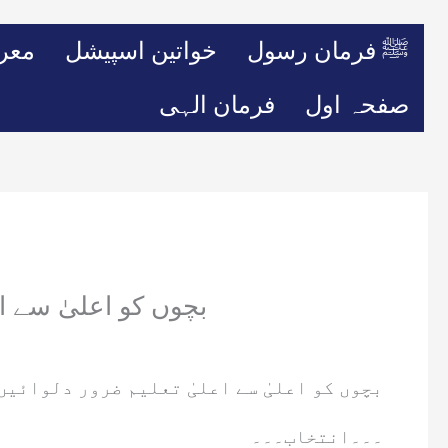
ﷺ فرمان رسول
خواتین اسپیشل
معر
صفحہ اول
فرمان الہی
بچوں کو اعلیٰ سے 
بچوں کو اعلیٰ سے اعلیٰ تعلیم ضرور دلوائی
۔۔۔انتخاب۔۔۔