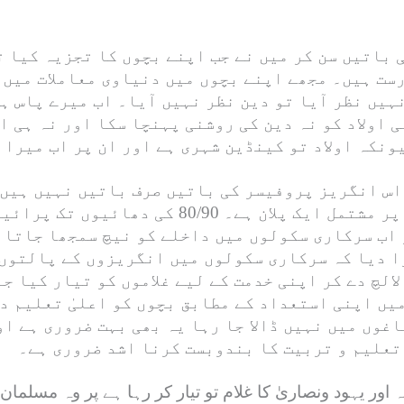
 باتیں سن کر میں نے جب اپنے بچوں کا تجزیہ کیا ت
رست ہیں۔ مجھے اپنے بچوں میں دنیاوی معاملات میں 
ہیں نظر آیا تو دین نظر نہیں آیا۔ اب میرے پاس ہ
ی اولاد کو نہ دین کی روشنی پہنچا سکا اور نہ ہی 
ونکہ اولاد تو کینڈین شہری ہے اور ان پر اب میرا 
 اس انگریز پروفیسر کی باتیں صرف باتیں نہیں ہیں 
معاشرتی اقتدار کو توڑنے کا کئی دھائیوں پر مشتم
ر اب سرکاری سکولوں میں داخلے کو نیچ سمجھا جاتا 
ا دیا کہ سرکاری سکولوں میں انگریزوں کے پالتوں 
لچ دے کر اپنی خدمت کے لیے غلاموں کو تیار کیا جا
میں اپنی استعداد کے مطابق بچوں کو اعلیٰ تعلیم د
غوں میں نہیں ڈالا جا رہا یہ بھی بہت ضروری ہے او
تعلیم و تربیت کا بندوبست کرنا اشد ضروری ہے۔
ور یہود ونصاریٰ کا غلام تو تیار کر رہا ہے پر وہ مسلمان