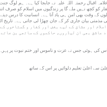
 علامہ اقبال رحمتہ اللہ علیہ نے جابجا کیا ہے۔ ہم لوگ جن
کو کچھ نہیں ملے گا پر زندگیوں میں اسلام کو صرف اتنا ل
وں کے وقت بھی امن ہی یاد آتا ہے۔ انسانیت کا درس دیتے 
اسلام اور عشاق کے لیے بغض اور کفار و گستاخوں کے
د عاشق بھی ان لیڈروں، حاکموں کے ساتھی بن جاتے 
اس کی ہوئی جس نے عزت و ناموس اور ختم نبوت پر پہرہ د