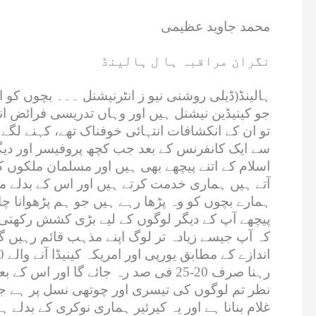
محمد جاوید عظیمی
نگران مراقبہ ہا ل ہالینڈ
ہالینڈ(ڈیلی روشنی نیو ز انٹرنیشنل ۔۔۔ بچوں کو
جو کینیڈین نیشنل ہیں اور وہاں تدریسی فرائض 
تو ان کے انکشافات انتہائی خوفناک تھے، کہنے لگ
سے ایک کانفرنس کے بعد جب کچھ پروفیسر اور دیگر 
اسلام کے اتنے پیچھے بھی ہیں اور مسلمان ملکوں ک
آتے ہیں ہماری خدمت کرتے ہیں اور اس کے بدلے مع
ہمارے بچوں کو وہ پڑھا رہے ہیں جو ہم پڑھوانا چ
پیچھے آپ کے دیگر لوگوں کے لیے بڑی کشش رکھتی ہ
کہ آپ جیسے زیادہ تر لوگ اپنے مذہب قائم رہیں گ
رہنا صرف 20-25 فی صد رہ جائے گا او
نظر تم لوگوں کی تیسری اور چوتھی نسل پر ہے جو ص
غلام بنانا ہے اور یہ کیرئیر ہماری نوکری کے بدلے