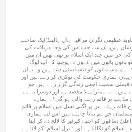
جاوید عظیمی نگران مراقبہ ہال ہالینڈ)ایک صاحب
 کوشاں ہیں، ان سے جب اس کی وجہ دریافت کی
ی جن میں چند ایک اسلام پر بھی تھیں ان میں
 باتوں باتوں میں انہوں نے پوچھا کہ آپ لوگ
کہ ہم مسلمانوں کو نیشنلسٹی دیتے ہیں وہ یہاں
آپ یہاں ہماری حکومت کی نوکری کر رہے ہیں اور
آپ فیملی سمیت اچھی زندگی گزار رہے ہیں جو
 ہیں۔ یہ ہمارا پہلا مقصد ہے اور دوسرا یہ ہے
ی مذہب پر قائم رہنے والی ہو گی؟۔ ہمارے
پنے عقیدے پر کسی نہ کسی طرح قائم رہتے ہیں پر اگلی نسل میں اسلام پر قائم
 لبرل مسلمان جو ہم بنانا چاہتے ہیں اس لیے ہماری
 دماغوں کو اچھے کیرئیر کا لالچ دے کر اپنا
سلام کو نکالنا ہے اور ‘لبرل اسلام’ کو لانا ہے