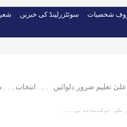
وف شخصیات
سوئٹزرلینڈ کی خبریں
شعرو
اعلیٰ تعلیم ضرور دلوائیں ۔۔۔انتخاب۔۔۔
ں مگر اس کے ساتھ ہی۔۔۔۔