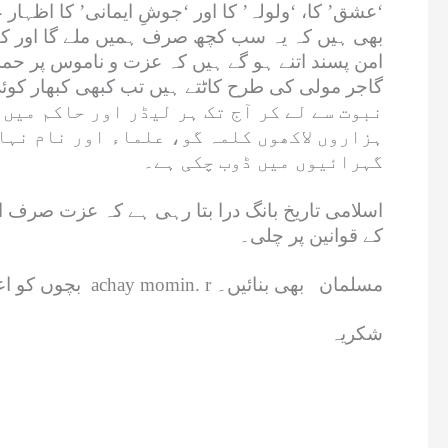
‘عشق’ کا، ‘ولولہ’ کا اور ‘جوشِ ایمانی’ کا اظہار
بھی ہیں کہ یہ سب کچھ صرف ہمیں ملے گا اور کفار 
امن پسند اتنے ہو گے ہیں کہ عزت و ناموس پر حمل
نبوت سے لے کر آج تک ہر لیڈر اور حاکم میں 
ہزاروں لاکھوں کلمہ گو، علماء اور نام نہا
گہرائیوں میں ڈوب چکی ہے۔
اسلامی تاریخ بانگ درا بتا رہی ہے کہ عزت صرف 
کے قوانین پر چلی۔
بچوں کو اعلیٰ سے اعلیٰ تعلیم دلوائیں پر اس کے ساتھ achay momin. r مسلمان بھی بنائیں۔
شکریہ