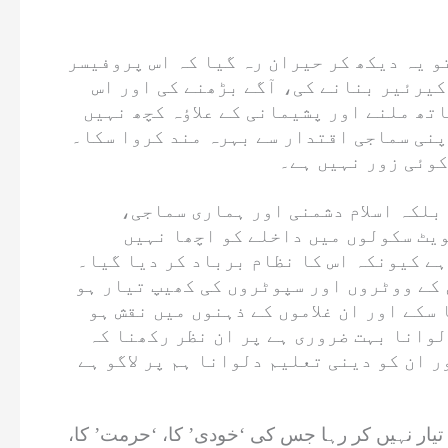
و یہ دیکھ کر حیران رہ گیا کہ اس پروفیسر
کیرئیر بنانے کی، آگے بڑھنے کی اور اس
اتھ ملنے اور پشیمانی کے علاؤہ کچھ نہیں
اپنی سماجی اقتدار سے بہرہ مند کروا سکا۔
کوئی زور نہیں ہے۔
بلکہ اسلام دشمنی اور ہماری سماجی،
ل ایک پلان ہے۔ 80/90 کی دھائیوں تک پرائیویٹ سکولوں میں داخلے کو اچھا نہیں
ہے کیونکہ اس کا نظام برباد کر دیا گیا۔
کے ووٹروں اور سپوٹروں کی کھیپ تیار ہو
 سکے اور ان غلاموں کے ذہنوں میں نقش ہو
لوانا بہت ضروری ہے پر ان نظر رکھنا کہ
ر ان کو دینی تعلیم دلوانا ہم پر لاگو ہے
 تیار نہیں کر رہا جس کی ‘خودی’ کا، ‘حرمت’ کا،