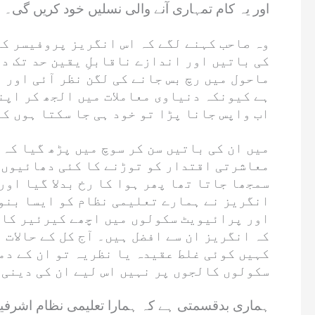
اور یہ کام تمہاری آنے والی نسلیں خود کریں گی۔
وہ صاحب کہنے لگے کہ اس انگریز پروفیسر کی
کی باتیں اور اندازے ناقابلِ یقین حد تک د
ماحول میں رچ بس جانے کی لگن نظر آئی اور ن
ہے کیونکہ دنیاوی معاملات میں الجھ کر اپن
اب واپس جانا پڑا تو خود ہی جا سکتا ہوں کی
میں ان کی باتیں سن کر سوچ میں پڑھ گیا کہ
سمجھا جاتا تھا پھر ہوا کا رخ بدلا گیا او
انگریز نے ہمارے تعلیمی نظام کو ایسا بنو
اور پرائیویٹ سکولوں میں اچھے کیرئیر کا لا
کہ انگریز ان سے افضل ہیں۔ آج کل کے حالات 
کہیں کوئی غلط عقیدہ یا نظریہ تو ان کے دما
سکولوں کالجوں پر نہیں اس لیے ان کی دینی 
ہماری بدقسمتی ہے کہ ہمارا تعلیمی نظام اشرفیہ ا