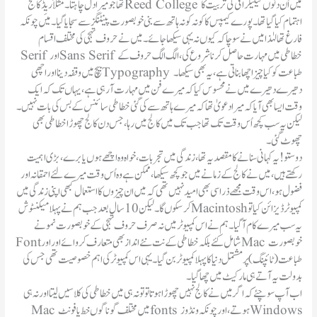
تھا جو میرا دل چاہتا ۔ مثلاً ریِڈ کالج Reed College میں اُن دنوں کیلیگرافی کی تربیت کا
اہتمام کیا گیا تھا ۔ پورے کیمپس کا کونہ کونہ ہاتھ سے بنی خوبصورت پینٹنگز سے سجا یا گیا ۔میں چونکہ
فارغ تھا لہٰذا میں نے سوچا کہ کیوں نہ یہی سیکھا جائے۔ میں نے حروف تہجی کی مختلف اقسام
Serif اور Sans Serif خطاطی میں مہارت حاصل کرنا شروع کی، الگ الگ حروف کے
بیچ میں وقفہ دینا اور اچھی Typography طباعت کو کیا چیز اچھا بناتی ہے، یہ بھی سیکھا۔
دھیرے دھیرے میں نے محسوس کیاکہ میرے فن میں مہارت آرہی ہے، یہاں تک کہ ایک
وقت ایسا بھی آیا کہ میر ادعویٰ تھا کہ میرے ہاتھ سے کی گئی خطاطی سائنس کے بس کی با ت نہیں ۔
لیکن یہ سب کچھ اُس وقت تک تھا جب تک میں کالج میں رہا ، جس دن کالج چھوڑا خطاطی بھی
چھوٹ گئی۔
دوستو! یہ کہانی سنا نے کا مقصد یہ تھا، زندگی میں تجربات ،خواہ وہ اچھے ہوں یا برے ، بڑی اہمیت
رکھتے ہیں،میں نے کالج کے زمانے میں جو کچھ سیکھا، ممکن ہے وہ اُس وقت میرے لئے احمقانہ اور
فضول ہو ، اس وقت مجھے ذرا سی بھی امید نہیں تھی کہ میں ان چیزوں کا استعمال کبھی اپنی زندگی میں
کرسکوں گا ۔ لیکن 10سال بعد جب ہم نے پہلا میکنٹوش Macintoshکمپیوٹر ڈیزائن کیا تو
یہ سب میرے کام آگیا ۔ ہم نے اس کمپیوٹر میں نہ صرف حروف تہجی کے خوبصورت نمونے
Fontشامل کئے بلکہ خطاطی کے نت نئے انداز بھی متعارف کروائے اور اور Mac خوبصورت
طباعت (ٹائپنگ) پر مشتمل دنیا کا پہلا کمپیوٹر بن گیا۔ یہی اس کمپیوٹر کی اہم خصوصیت تھی جس کی
بدولت یہ آتے ہی مارکیٹ میں چھا گیا۔
اب آپ سوچئے کہ اگر میں نے کالج نہیں چھوڑا ہوتا تو تونہ ہی میں خطاطی کی کلاسیں لیتا اور نہ ہی
Mac میں مختلف گوناگوں خط یا فونٹ fonts ہوتے، اور چونکہ ونڈوز Windows