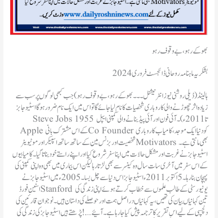
بھوکے رہو، بے وقوف رہو
بشکریہ ماہنامہ روحانی ڈائجسٹ فروری 2024
ہالینڈ(ڈیلی روشنی نیوز انٹرنیشنل ۔۔۔ بھوکے رہو، بے وقوف رہو)جب کبھی لوگوں پر سب سے
زیادہ اثر چھوڑنے والی کاروباری شخصیات کا نام لیا جائے گا تو اس میں ایک نام ضرور ہو گا اسٹیو جابز
Steve Jobs 1955 تا 2011ء)۔ آئی فون اور آئی پیڈ بنانے والی کمپنی ایپل
Apple کے اس مشترک بانی Co Founder کو دنیا ایک موجد، کامیاب کاروباری
شخصیت اور بزنس مین کے ساتھ ساتھ اسپیکر اور موٹیویٹر Motivators بھی مانتی ہے۔
اسٹیو جابز نے غربت اور مشکل حالات میں اپنا سفر شروع کیا اور اپنے راستے خود بناتا گیا۔ کامیابیوں
کے اس سفر میں آخری سات سال وہ کینسر سے بھی لڑتا رہا لیکن اس بیماری میں بھی وہ اپنی کمپنی کی
پہچان بنا رہا۔ 5 اکتوبر 2011ء اسٹیو جابز اس دنیا سے چل بسا۔ 2005ء میں اسٹیو جابز نے
اسٹین فورڈ Stanford یونیورسٹی کے طالب علموں سے خطاب کرتے ہوئے اپنی زندگی کی
تین کہانیاں بیان کی تھیں، یہ کہانیاں دراصل ہمت اور حوصلے کی داستان ہیں۔ نوجوان قارئین کی
دلچسپی کے لیے اس تقریر کا ترجمہ پیش کیا جا رہا ہے۔ آئیے ….! پڑھتے ہیں اسٹیو جابز کی زندگی کی