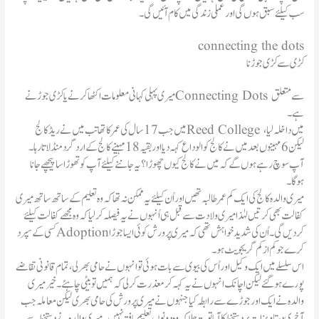
سب کیلئے سبق ہوں گی اور عملی زندگی میں کام آئیں گی ۔
connecting the dots
کڑی سے کڑی جوڑنا
میری پہلی کہانی معلومات اکٹھا کرنے یا کڑی جوڑنے Connecting Dots سے متعلق
ہے ۔
میں جب 17سال کی عمر کا تھا تب میں نے ریڈکالج Reed College میں داخلہ لیا،
لیکن 6مہینوں بعد میں نے کالج کو الوداع کہہ دیا اور بقیہ 18مہینے کالج کے اردگر د منڈلاتا رہا ۔
آپ سو چ رہے ہوں گے کہ میں نے کالج کیوں چھوڑا ؟ یہ جاننے کیلئے آپ کو تھوڑا سا پیچھے جانا
ہوگا۔
میری والدہ کالج کی ایک کم عمر طالبہ تھیں اور اُن کیلئے یہ ممکن نہ تھا کہ وہ تعلیم کے ساتھ ساتھ میری
کفالت بھی کرتیں لہٰذا میری ولادت سے قبل ہی اُنہوں نے یہ فیصلہ کر لیا کہ وہ مجھے کفالت کیلئے
کسی کے سپر د Adoptionکر دیں گی ۔اُن کی شدید خواہش تھی کہ میری پرورش کوئی ایسا جوڑا
کرے جو کم از کم گریجویٹ ہو ۔
اس سلسلے میں ایک وکیل اور اُس کی بیوی سے بات ہوئی تو انہو ں نے حامی بھر لی، تمام قانونی تقاضے
پورے ہو گئے لیکن اچانک انہوں نے یہ کہہ کر معذرت کرلی کہ ہمیں تو بیٹی چاہئے ۔ خیر میری
والدہ نے ایک اور جوڑے سے رابطہ کیا جنہوں نے میری پرورش کی حامی بھر ی لیکن معاملہ جب
آخری دستاویزات پر دستخط کا آیا تو پتہ چلا کہ وہ دونوں تعلیم یافتہ نہیں ۔ میر ی والدہ نے دستخط سے