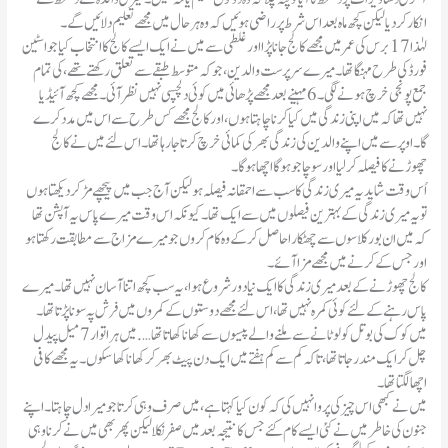
انکار کر دیا لیکن کچھ ماہ بعد اس شرط پر راضی ہوئیں کہ وہ ہرحال میں مجھے تعلیم دلائیں گے ۔
لہٰذا 17برس کی عمر میں مجھے کالج جانا پڑا اور غلطی سے میں نے ایک ایسے کالج کا انتخاب کیا جو اسٹین
فورڈ کی طرح مہنگاتھا۔ میرے سرپرست والدین ،جوکہ متوسط طبقے سے تعلق رکھتے تھے ، کی تمام
جمع پونجی خرچ ہونے لگی۔ 6 مہینے بعد مجھے پڑھائی میں کوئی دلچسپی نہیں نظر آئی۔ مجھے کچھ آئیڈیا
نہیں تھا کہ میں اپنی زندگی میں کیا کرنا چاہتا ہوں، اور کالج مجھے کس طرح سے اس میں مدد کرے
گا۔ اوپر سے میں اپنے والدین کی زندگی بھر کی کمائی خرچ کرتا جا رہا تھا۔ اس لئے میں نے کالج
چھوڑنے کا فیصلہ کرلیا اور سوچا جو ہوگا اچھا ہوگا۔
اُس وقت شاید یہ میری زندگی کا سب سے احمقانہ فیصلہ ہو لیکن آج جب میں پیچھے مڑ کر دیکھتا ہوں
تو یہ میری زندگی کے بہترین فیصلوں میں سے ایک تھا ۔ کیونکہ اس وقت میرے پاس یہ آپشن تھا
کہ میں ان بور کلاسوں سے چھٹکارا حاصل کر کے وہ کام کروں جو میرے مزاج سے مطابقت رکھتا ہو
اور جس کے کرنے میں مجھے مزا آئے ۔
کالج چھوڑنے کے بعد میری زندگی کا ایک نیا دور شروع ہوا، یہ سب کچھ اتنا آسان نہیں تھا۔ میرے
پاس رہنے کے لئے کوئی کمرہ نہیں تھا، اس لئے مجھے دوستوں کے کمروں میں فرش پہ سونا پڑتا تھا۔
میں کوک کی بوتل کو لوٹانے سے ملنے والے پیسوں سے کھانا کھاتا تھا…. میں ہر اتوار 7 میل پیدل
چل کر ایک مندر جاتا تھا، تاکہ کم سے کم ہفتے میں ایک دن پیٹ بھر کر کھانا کھا سکوں۔ یہ مجھے کافی
اچھا لگتا تھا۔
میں نے کبھی اس چیز کی پروا نہیں کی کہ کون کیا کہتا ہے ، میں صرف وہی کرتا جو میرا دل چاہتا ۔ اپنے
جنون کی خاطر میں نے کئی ایسے کام کئے جس کا نتیجہ بعد میں صفر نکلا لیکن پھر بھی میں نے کرنا وہی