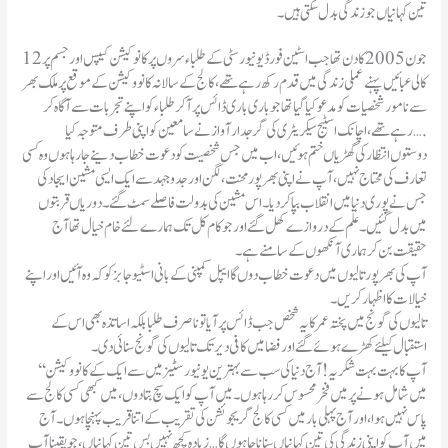
تین کہانیاں جو زندگی بدل سکتی ہیں۔
12جون2005کا دن تھا جب اسٹین فورڈ یونیورسٹی کے طلباءسروں پر کانوکیشن کیپس اور جسم پر
کالی عبائیں پہنے عملی زندگی میں قدم رکھ رہے تھے ، کالج کے سالانہ کانووکیشن کے موقع پر ملک بھر
سے نامور شخصیات کو مدعو کیا گیا تھا جو باری باری ڈائس پر آکر طلباءکو اپنے تجربات سے آگاہ کر
رہے تھے ، اچانک اسٹیج سیکریٹر ی کی گرجدار آواز نے سامعین کو اپنی طرف متوجہ کیا ….
دوستوں انتظار کی گھڑیاں ختم ہوئیں،اب میں جس شخصیت کو دعوت خطاب دینے جارہا ہوں وہ کسی
تعارف کی محتاج نہیں، آپ نے اپنی بھر پور محنت ، لگن اور جدوجہد سے ایک ایسی مشین ایجاد کی
جس نے پوری دنیا میں انقلاب بپا کر دیا۔ اس مشین کی بدولت فاصلے سمٹ گئے۔ دوریاں قربتوں
میں بدل گئیں ۔ علم کے دروازے کھل گئے اور جو کام کل تک ہمارے لئے خام خیال تھا آج
حقیقت بن کر ہماری آنکھوں کے سامنے ہے ۔
آپ کی بھر پور تالیوں میں دعوت خطاب دوں گا ایپل کمپنی کے بانی اسٹیو جابز کو کہ وہ آئیں اور اپنے
خیالات کا اظہار کریں ۔
تالیوں کی گونج میں پختہ عمر کا یہ شخص جب ڈائس پر آیا تو ناصر ف طلبابلکہ اساتذہ بھی اس کے
استقبال کیلئے کھڑے ہوئے گئے اور فضامیں کافی دیر تک تالیوں کی گونج سنائی دی ۔
‘‘آپ کا بہت بہت شکریہ !آج دنیا کی سب سے بہترین یونیورسٹیز میں سے ایک کے کانووکیشن
میں شامل ہونے پر میں فخر محسوس کر رہا ہوں۔ میں آپ کو ایک سچ بتا دوں، میں کبھی کسی کالج سے
پاس نہیں ہوا، اور آج پہلی بار میں کسی کالج گریجوئشن کی تقریب کے اتنا قریب پہنچا ہوں۔ آج
میں آپ کو اپنی زندگی کی تین کہانیاں سنانا چاہوں گا… زیادہ کچھ نہیں بس تین کہانیاں، جویقینا آپ