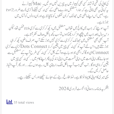
کمپیوٹر نے Mac کی کاپی کی تھی تو شائد کسی بھی کمپیوٹر میں یہ چیزیں نہیں ہوتیں۔
یہ کہانی یہ بھی بتاتی ہے کہ ہمارا مستقبل ہمارے ماضی کے کسی نہ کسی نقطے (کڑی)سے ضرور جڑا ہو تا
ہے ، ہمیں بس اپنے ماضی میں جھانک کر اُن نقطوں کو پہنچاننا ہے اور اُن دونوں کو آپس میں
جوڑناہے۔
آپ سوچئے کہ جب میں کالج میں تھا تب مستقبل میں دیکھ کر کڑی سے کڑی ملانا ناممکن تھا، لیکن
دس سال بعد جب میں پیچھے مڑ کر دیکھتا ہوں تو سب کچھ بالکل صاف نظر آتا ہے۔
آپ کبھی بھی مستقبل میں جھانک کر کڑی سے کڑی نہیں جوڑ سکتے آپ صرف ماضی دیکھ کر ہی
کڑی سے کڑیDots Connect جوڑ سکتے ہیں، اس لئے آپ کو کسی نہ کسی چیز میں یقین کرنا
ہی ہوگا کہ ابھی جو ہو رہا ہے وہ آگے چل کر کسی نہ کسی طرح آپ کے مستقبل سے Connect
ہو جائے گا۔ اپنی ہمت میں، اپنی قسمت میں، اپنی زندگی یا پھر اپنے کام میں…کسی نہ کسی چیز میں
یقین کرنا ہی ہوگا… تب بھی جب آپ بالکل الگ راستے پر چل رہے ہو ں گے…. اور پھر آپ امتیاز
حاصل کرلیں گے۔
یہی میری کامیابی کا پہلا ٹوٹکا ہے ۔ لہٰذا فارغ رہنے کے بجائے سیکھئے اور بس سیکھتے رہیے ۔
بشکریہ ماہنامہ روحانی ڈائجسٹ فروری 2024
35 total views