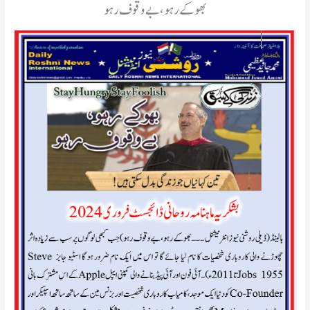
بھوکے رہو، بے وقوف رہو