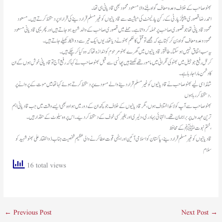
بھٹو صاحب کے خلاف وعدہ معاف گواہ بننے والا مسعود محمود بھی قادیانی ہی تھا۔
احمد رضا قصوری پیپلز پارٹی کے رکن پارلیمنٹ کی حیثیت سے قادیانیوں کو غیرمسلم قرار دینے کی قراراد پر دستخط کرتے ہیں۔ مسعود
محمود قادیانی تھا جو قصوری صاحب پر حملہ کرواتا ہے۔ حملے میں قصوری صاحب کے والد شہید ہوجاتے ہیں اور پھر یہی قادیانی مسعود
محمود وعدہ معاف گواہ بن کر کہتا ہے کہ مجھے تو قتل کا حکم بھٹو نے دیا تھا۔ یوں ایک تیر سے دو شکار کھیلے جاتے ہیں۔
یہ سب اتفاق نہیں ہوسکتا۔ طاقتور قادیانیوں میں گھرے بھٹو مرحوم کو اندازہ تھا کہ وہ کیا کرچکے ہیں۔
کرنل رفیع جو جیل میں بھٹو کی نگرانی میں مامور تھے لکھتے ہیں پھانسی سے قبل بھٹو صاحب نے کہا کہ رفیع آج تو قادیانی خوش ہوں گے ان
کا دشمن مارا جارہا ہے۔
شائد اسی لیے بھٹو صاحب نے قادیانیوں کو غیر مسلم قرار دینے والے مسودے پر دستخط کرتے ہوئے کہا تھا میں موت کے پروانے پر
دستخط کر رہا ہوں.
بھٹو صاحب سے آپ کو لاکھ اختلاف ہوں، مگر قادیانیوں کے خلاف جو کچھ ان کے دور میں ہوا وہ بھی ایسے وقت میں جب قادیانی اہم
ترین عہدوں پر براجمان تھے۔ انتہائی بہادری، دلیری اور بغیر کسی خوف کے دستخط کردیے۔ اس پر وہ سیلوٹ کے حقدار ہیں۔
ختم نبوت ﷺ کے محافظ،
قادیانیوں کو غیر مسلم قرار دینے، پاکستان کو اسلامی آئین اور ایٹمی قوت عطا کرنے والی عظیم شخصیت جناب ذوالفقار علی بھٹو شہید کو
سلام
16 total views
←
Previous Post
Next Post
→