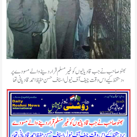
‏بھٹو صاحب نے جب قادیانیوں کو غیرمسلم قرار دینے والے مسودے پر
دستخط کیے اس وقت چیف آف نیول اسٹاف حسن حفیظ احمد قادیانی تھا،