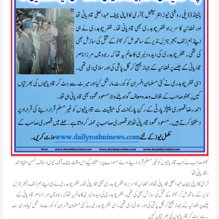
‏بھٹو صاحب نے جب قادیانیوں کو غیرمسلم قرار دینے والے مسودے پر دستخط کیے اس وقت چیف آف نیول اسٹاف حسن حفیظ احمد
قادیانی تھا،
آرمی کا ڈپٹی چیف عبدالعلی قادیانی تھا اور فضائیہ کا سربراہ ظفر چوہدری بھی قادیانی تھا۔ ظفر چوہدری نے ہی اپنے ہم زلف میجر جنرل
نذیر کے ساتھ مل کر بھٹو کے قتل کی سازش بھی کی تھی۔ ظفر چوہدری کی دیدہ دلیری کا عالم یہ تھا کہ ربوہ میں مرزا ناصر قادیانی کے
جلسے پر فضائیہ کے جہاز بھیج کر گل پاشی کی اور سلامی دی تھی۔ اسی ظفر چوہدری نے کئی مسلمان افسران کو کورٹ مارشل کیا اور میرٹ
سے ہٹ کر قادیانیوں کی بھرتیاں کیں,