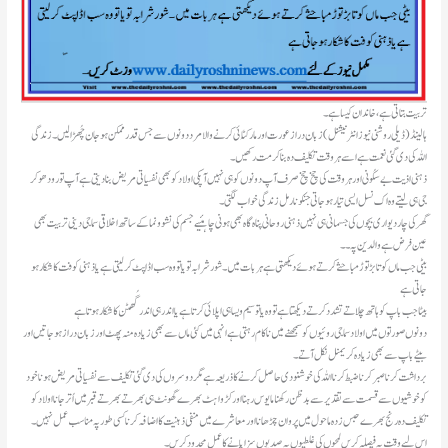
تربیت بتاتی ہے، خاندان کیسا ہے۔
ہالینڈ(ڈیلی روشنی نیوز انٹرنیشنل )زبان دراز عورت اور مارکُٹائی کرنے والا مرد دونوں سے جس قدر ممکن ہو جان چُھڑا لیں۔زندگی
اللہ کی دی گئی نعمت ہے اسے ہر وقت تکلیف دہ بنا کر مت رکھیں۔
ذہنی اذیت بے سکُونی اور ہر وقت کی چخ چخ صرف آپ دونوں کو ہی نہیں آپکی اولاد کو بھی نفسیاتی مریض بنا دیتی ہے آپ تو رو دھو کر
جی ہی لیتے وہ اک نسل ایسی تیار ہو جاتی جنکو نارمل زندگی خواب لگتی۔
گھر کی چاردیواری بچوں کی جسمانی ہی نہیں ذہنی روحانی پناہ گاہ بھی ہونی چاہئیے جسم کی نشوونما کے ساتھ اخلاقی سماجی دینی تربیت بھی
عین فرض ہے والدین پہ۔۔
بیٹی جب ماں کو تابڑ توڑ مباحثے کرتے ہوئے دیکھتی ہے ہر بات میں۔شورشرابہ تو یا تو وہ سب اڈاپٹ کر لیتی ہے یا ذہنی کوفت کا شکار ہو
جاتی ہے
بیٹا جب باپ کو ہاتھ چلاتے تشدد کرتے دیکھتا ہے تو وہ یا تو سیم ویسا ہی اپلائی کرتا ہے یا اندر ہی اندر گُھٹن کا شکار ہوتا ہے
دونوں صورتوں میں اولاد سماجی روئیوں کو سمجھنے میں ناکام رہتی ہے انہی میں کئی ماں سے بھی زیادہ منہ پھٹ اور زبان دراز ہو جاتیں اور
بیٹے باپ سے بھی زیادہ کریمنل نکل آتے۔
برداشت کرنا صبر کرنا ضبط کرنا اللہ کی خوشنودی حاصل کرنے کا ذریعہ ہے مگر دوسروں کی دی گئی تکلیف سےنفسیاتی مریض ہونا خود
کو خوشیوں سے قسمت سے تقدیر سے بدظن رکھنا مایوس رہنا اور کڑواہٹ بھرے گھونٹ ہی بھرتے بھرتے قبر میں اُتر جانا اولاد کو
تکلیف دہ رنج بھرے حبس زدہ ماحول میں پروان چڑھانا اور معاشرے میں منفی ذہنیت کا اضافہ کرنا کسی طور پہ مناسب عمل نہیں۔
اس لیے وقت پہ فیصلہ کریں لمحوں کی غلطیوں پہ صدیوں سزا پانے کا عمل محدود کریں۔