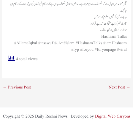
شجرِ ممنوعہ میرا خیال ہے کہ تصوف سے ہی مراد ہے۔ خالص اسلامی تصوف یہ ہی ہے کہ احکامِ الہی انسان کی اپنی ذات کے احکام بن
جائیں۔
یہ بات کسی کو نہیں معلوم کہ مومن
قاری نظر آتا ہے حقیقت میں ہے قرآن
حوالہ : ذکرِ اقبال از مجید سالک
Hashaam Talks
#AllamaIqbal #tasawuf #تصوف #islam #HashaamTalks #iamHashaam
#fyp #foryou #foryoupage #viral
4 total views
←
Previous Post
Next Post
→
Copyright © 2026 Daily Roshni News | Developed by
Digital Web Caryons