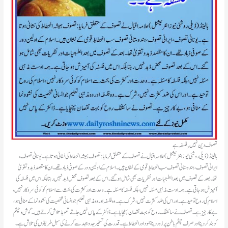
تصوف دین نہیں, فلسفہ ہے
ہالینڈ(ڈیلی روشنی نیوز انٹرنیشنل )علامہ اقبال نے تصوف کے متعلق فرمایا : تصوف ہمیشہ انحطاط کی نشانی ہوتا ہے۔ یونانی تصوف،
ایرانی تصوف، ہندوستانی تصوف سب انحطاطِ قومی کے نشان ہیں۔اسلام کے اولین دور کے صوفی ذہاد تھے۔ ان کا مقصد ذہد و تقویٰ
تھا۔ بعد کے تصوف میں بعدالطبعیات اور نظریات بھی شامل ہو گئے۔ اس کے بعد تصوف محض ذہد نہیں رہتا بلکہ اس میں فلسفہ کی
آمیزش ہو جاتی ہے۔ ہمہ اوست مذہبی مسئلہ نہیں، بلکہ فلسفہ کا مسئلہ ہے۔ وحدت اور کثرت کی بحث سے اسلام کو کوئی سروکار نہیں،
اسلام کی روح توحید ہے۔ اور اس کی ضد کثرت نہیں، شرک ہے۔ وہ فلسفہ اور وہ مذہبی تعلیم جو انسانی شخصیت کی نشوونما کے منافی ہو،
بے کار چیز ہے۔ تصوف نے سائنٹفک روح کو بہت نقصان پہنچایا ہے۔ ڈاکٹر کے پاس نہیں جاتے تعویذ تلاش کرتے ہیں۔ گوش و چشم
کو بند کر دینا اور صرف چشم باطن پر زور دینا جمود اور انحطاط ہے۔ قدرت کی تسخیر جدوجہد سے کرنے کی سہل طریقوں کی تلاش ہے۔