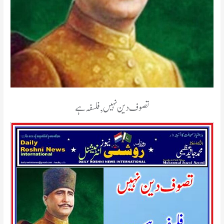
تصوف دین نہیں, فلسفہ ہے