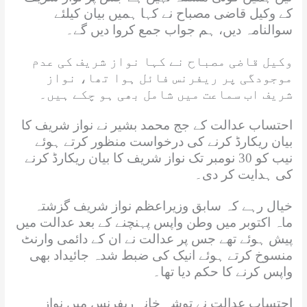
کے وکیل قاضی مصباح نے کہا ہمیں بیان کیلئے
سوالنامہ دیں، ہم جواب جمع کروا دیں گے۔
وکیل قاضی مصباح نے کہا نواز شریف کی عدم
موجودگی پر ریفرنس فائل ہوا تھا، نواز
شریف اب سماعت میں شامل بھی ہو چکے ہیں۔
احتساب عدالت کے جج محمد بشیر نے نواز شریف کا
بیان ریکارڈ کرنے کی درخواست منظور کرتے ہوئے
نیب کو 30 نومبر تک نواز شریف کا بیان ریکارڈ کرنے
کی ہدایت کر دی۔
خیال رہے کہ سابق وزیراعظم نواز شریف گزشتہ
ماہ اکتوبر میں وطن واپس پہنچنے کے بعد عدالت میں
پیش ہوئے تھے جس پر عدالت نے ان کے دائمی وارنٹ
منسوخ کرتے ہوئے انیک کی ضبط شدہ جائیداد بھی
واپس کرنے کا حکم دیا تھا۔
احتساب عدالت نے توشہ خانہ ریفرنس میں نواز