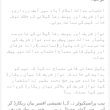
احتساب عدالت اسلام آباد میں آصف زرداری،
نواز شریف اور یوسف رضا گیلانی کے خلاف توشہ
خانہ کیس کی سماعت ہوئی۔
نواز شریف اور یوسف رضا گیلانی کی جانب سے
پلیڈر عدالت میں پیش ہوئے، نواز شریف کی
جانب سے ان کے پلیڈر (نمائندہ) رانا عرفان
اور وکیل قاضی مصباح احتساب عدالت میں پیش
ہوئے۔
وکیل صفائی قاضی مصباح نے کہا کہ نیب کو
ہدایت کی جائے کہ نواز شریف کا بیان ریکارڈ
کیا جائے، جس پر جج محمد بشیر نے استفسار
کیا نواز شریف کو بلاکر بیان ریکارڈ کروانے
میں کیا مسئلہ ہے؟
نیب پراسیکیوٹر نے کہا تفتیشی افسر بیان ریکارڈ کر
لیں ہمیں کوئی مسئلہ نہیں ہے جس پر نواز شریف